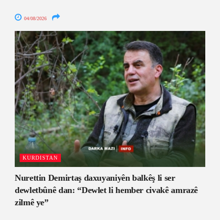
04/08/2026
KURDISTAN
Nurettin Demirtaş daxuyaniyên balkêş li ser
dewletbûnê dan: “Dewlet li hember civakê amrazê
zilmê ye”