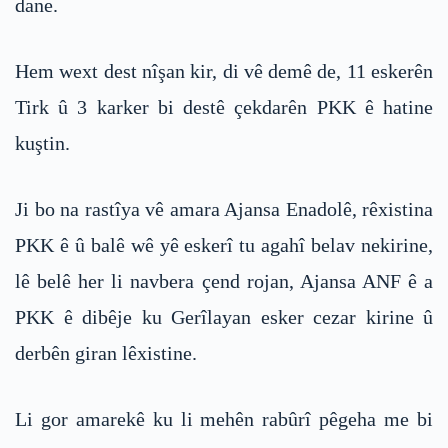
dane.
Hem wext dest nîşan kir, di vê demê de, 11 eskerên
Tirk û 3 karker bi destê çekdarên PKK ê hatine
kuştin.
Ji bo na rastîya vê amara Ajansa Enadolê, rêxistina
PKK ê û balê wê yê eskerî tu agahî belav nekirine,
lê belê her li navbera çend rojan, Ajansa ANF ê a
PKK ê dibêje ku Gerîlayan esker cezar kirine û
derbên giran lêxistine.
Li gor amarekê ku li mehên rabûrî pêgeha me bi