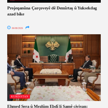
Projeqanûna Çarçoveyê dê Demîrtaş û Yuksekdag
azad bike
06/08/2026
KURDISTAN
Ehmed Şera û Mezlûm Ebdî li Şamê civiyan: