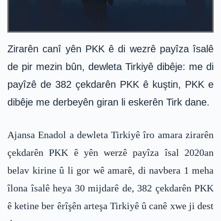
Zirarên canî yên PKK ê di wezrê payîza îsalê
de pir mezin bûn, dewleta Tirkiyê dibêje: me di
payîzê de 382 çekdarên PKK ê kuştin, PKK e
dibêje me derbeyên giran li eskerên Tirk dane.
Ajansa Enadol a dewleta Tirkiyê îro amara zirarên
çekdarên PKK ê yên werzê payîza îsal 2020an
belav kirine û li gor wê amarê, di navbera 1 meha
îlona îsalê heya 30 mijdarê de, 382 çekdarên PKK
ê ketine ber êrîşên arteşa Tirkiyê û canê xwe ji dest