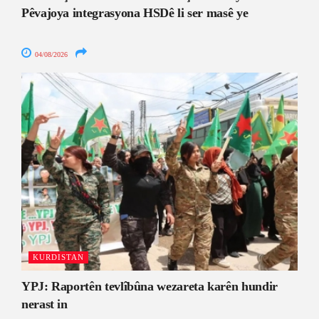
Pêvajoya integrasyona HSDê li ser masê ye
04/08/2026
KURDISTAN
YPJ: Raportên tevlîbûna wezareta karên hundir
nerast in