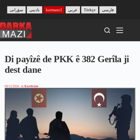
Skip
to
سۆرانی
بادینی
kurmancî
عربي
Türkçe
فارسی
content
Di payîzê de PKK ê 382 Gerîla ji
dest dane
09/12/2020
in
Kurdistan