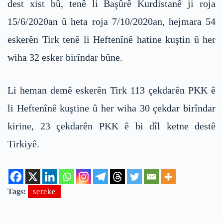
dest xist bû, tenê li Başûrê Kurdistanê ji roja
15/6/2020an û heta roja 7/10/2020an, hejmara 54
eskerên Tirk tenê li Heftenînê hatine kuştin û her
wiha 32 esker birîndar bûne.
Li heman demê eskerên Tirk 113 çekdarên PKK ê
li Heftenînê kuştine û her wiha 30 çekdar birîndar
kirine, 23 çekdarên PKK ê bi dîl ketne destê
Tirkiyê.
Tags:
sereke