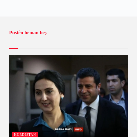
Pustên heman beş
KURDISTAN