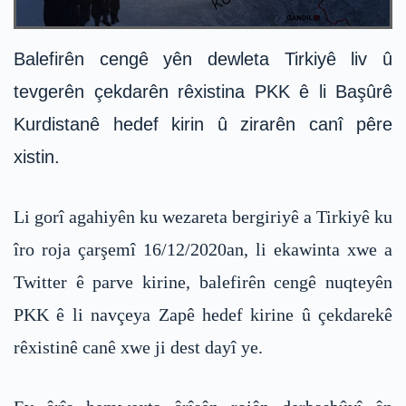
Balefirên cengê yên dewleta Tirkiyê liv û
tevgerên çekdarên rêxistina PKK ê li Başûrê
Kurdistanê hedef kirin û zirarên canî pêre
xistin.
Li gorî agahiyên ku wezareta bergiriyê a Tirkiyê ku
îro roja çarşemî 16/12/2020an, li ekawinta xwe a
Twitter ê parve kirine, balefirên cengê nuqteyên
PKK ê li navçeya Zapê hedef kirine û çekdarekê
rêxistinê canê xwe ji dest dayî ye.