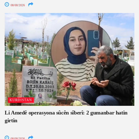
08/08/2026
KURDISTAN
Li Amedê operasyona sûcên sîberî: 2 gumanbar hatin
girtin
08/08/2026