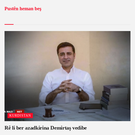
Pustên heman beş
KURDISTAN
Rê li ber azadkirina Demirtaş vedibe