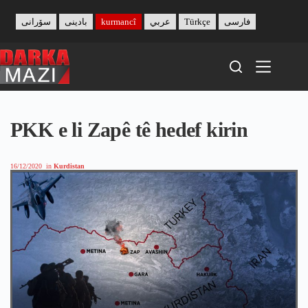
Skip
to
سۆرانی
بادینی
kurmancî
عربي
Türkçe
فارسی
content
PKK e li Zapê tê hedef kirin
16/12/2020
in
Kurdistan