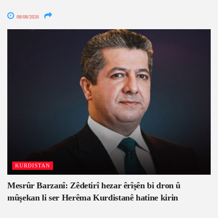
08/08/2026
KURDISTAN
Mesrûr Barzanî: Zêdetirî hezar êrîşên bi dron û
mûşekan li ser Herêma Kurdistanê hatine kirin