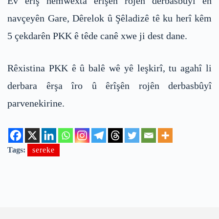
Ev êrîş hemwexta êrîşên rojên derbasbûyî ên
navçeyên Gare, Dêrelok û Şêladizê tê ku herî kêm
5 çekdarên PKK ê têde canê xwe ji dest dane.
Rêxistina PKK ê û balê wê yê leşkirî, tu agahî li
derbara êrşa îro û êrîşên rojên derbasbûyî
parvenekirine.
Tags:
sereke