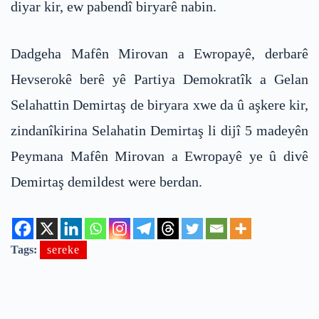
diyar kir, ew pabendî biryarê nabin.
Dadgeha Mafên Mirovan a Ewropayê, derbarê
Hevserokê berê yê Partiya Demokratîk a Gelan
Selahattin Demirtaş de biryara xwe da û aşkere kir,
zindanîkirina Selahatin Demirtaş li dijî 5 madeyên
Peymana Mafên Mirovan a Ewropayê ye û divê
Demirtaş demildest were berdan.
Tags:
sereke