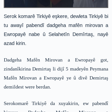
Serok komarê Tirkiyê eşkere, dewleta Tirkiyê bi
tu awayî pabendî dadgeha mafên mirovan a
Ewropayê nabe û Selahetîn Demîrtaş, nayê
azad kirin.
Dadgeha Mafên Mirovan a Ewropayê got,
zindanîkirina Demirtaş li dijî 5 madeyên Peymana
Mafên Mirovan a Ewropayê ye û divê Demirtaş
demildest were berdan.
Serokomarê Tirkiyê da xuyakirin, ew pabendî