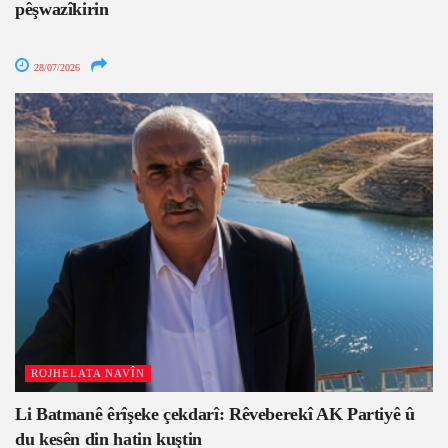
pêşwazîkirin
28/07/2026
ROJHELATA NAVÎN
Li Batmanê êrîşeke çekdarî: Rêveberekî AK Partiyê û
du kesên din hatin kuştin