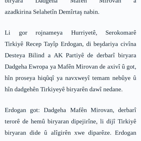
biryara Dadgeha Mafên Mirovan a
azadkirina Selahetîn Demîrtaş nabin.
Li gor rojnameya Hurriyetê, Serokomarê
Tirkiyê Recep Tayîp Erdogan, di beşdariya civîna
Desteya Bilind a AK Partiyê de derbarî biryara
Dadgeha Ewropa ya Mafên Mirovan de axivî û got,
hîn proseya hiqûqî ya navxweyî temam nebûye û
hîn dadgehên Tirkiyeyê biryarên dawî nedane.
Erdogan got: Dadgeha Mafên Mirovan, derbarî
terorê de hemû biryaran dipejirîne, li dijî Tirkiyê
biryaran dide û alîgirên xwe diparêze. Erdogan