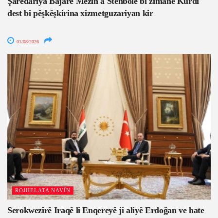
Şaredariya Bajarê Mezin a Stenbolê bi zimanê Kurdî
dest bi pêşkêşkirina xizmetguzariyan kir
01/08/2026
ROJHELATA NAVÎN
Serokwezîrê Iraqê li Enqereyê ji aliyê Erdoğan ve hate