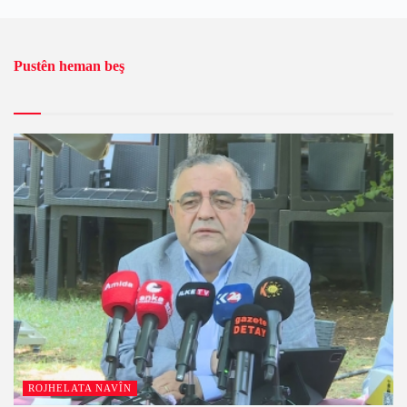
Pustên heman beş
ROJHELATA NAVÎN