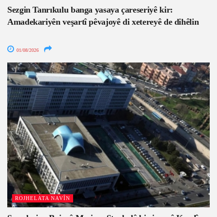
Sezgin Tanrıkulu banga yasaya çareseriyê kir:
Amadekariyên veşartî pêvajoyê di xetereyê de dihêlin
01/08/2026
ROJHELATA NAVÎN