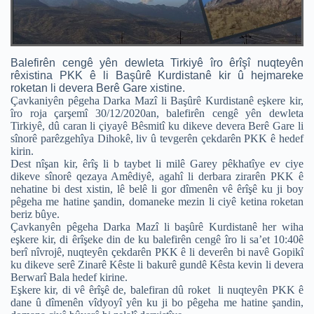
Balefirên cengê yên dewleta Tirkiyê îro êrîşî nuqteyên
rêxistina PKK ê li Başûrê Kurdistanê kir û hejmareke
roketan li devera Berê Gare xistine.
Çavkaniyên pêgeha Darka Mazî li Başûrê Kurdistanê eşkere kir,
îro roja çarşemî 30/12/2020an, balefirên cengê yên dewleta
Tirkiyê, dû caran li çiyayê Bêsmitî ku dikeve devera Berê Gare li
sînorê parêzgehîya Dihokê, liv û tevgerên çekdarên PKK ê hedef
kirin.
Dest nîşan kir, êrîş li b taybet li milê Garey pêkhatîye ev ciye
dikeve sînorê qezaya Amêdiyê, agahî li derbara zirarên PKK ê
nehatine bi dest xistin, lê belê li gor dîmenên vê êrîşê ku ji boy
pêgeha me hatine şandin, domaneke mezin li ciyê ketina roketan
beriz bûye.
Çavkanyên pêgeha Darka Mazî li başûrê Kurdistanê her wiha
eşkere kir, di êrîşeke din de ku balefirên cengê îro li sa’et 10:40ê
berî nîvrojê, nuqteyên çekdarên PKK ê li deverên bi navê Gopikî
ku dikeve serê Zinarê Kêste li bakurê gundê Kêsta kevin li devera
Berwarî Bala hedef kirine.
Eşkere kir, di vê êrîşê de, balefiran dû roket li nuqteyên PKK ê
dane û dîmenên vîdyoyî yên ku ji bo pêgeha me hatine şandin,