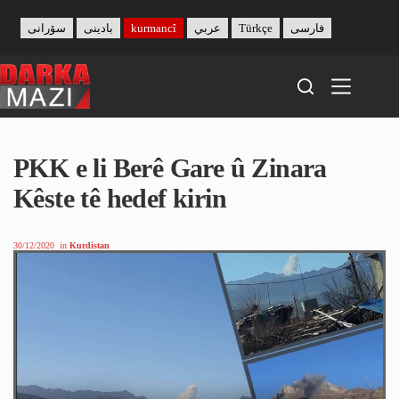
Skip
to
سۆرانی
بادینی
kurmancî
عربي
Türkçe
فارسی
content
PKK e li Berê Gare û Zinara
Kêste tê hedef kirin
30/12/2020
in
Kurdistan