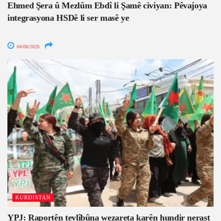
Ehmed Şera û Mezlûm Ebdî li Şamê civiyan: Pêvajoya
integrasyona HSDê li ser masê ye
04/08/2026
KURDISTAN
YPJ: Raportên tevlîbûna wezareta karên hundir nerast