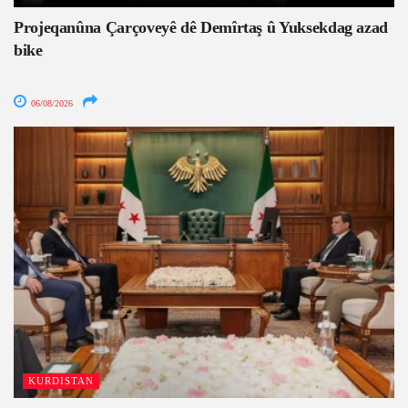
Projeqanûna Çarçoveyê dê Demîrtaş û Yuksekdag azad
bike
06/08/2026
KURDISTAN