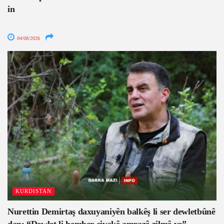
in
04/08/2026
KURDISTAN
Nurettin Demirtaş daxuyaniyên balkêş li ser dewletbûnê