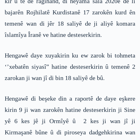
kir û tê de ragihand, di heyama sala 2020ê de li
bajarên Rojhilatê Kurdistanê 17 zarokên kurd ên
temenê wan di jêr 18 saliyê de ji aliyê komara
îslamîya Îranê ve hatine desteserkirin.
Hengawê daye xuyakirin ku ew zarok bi tohmeta
‘’xebatên siyasî” hatine desteserkirin û temenê 2
zarokan ji wan jî di bin 18 saliyê de bû.
Hengawê di beşeke din a raportê de daye eşkere
kirin 9 ji wan zarokên hatine desteserkirin ji Sine
yê 6 kes jê ji Ormîyê û 2 kes ji wan jî ji
Kirmaşanê bûne û di piroseya dadgehkirina wan