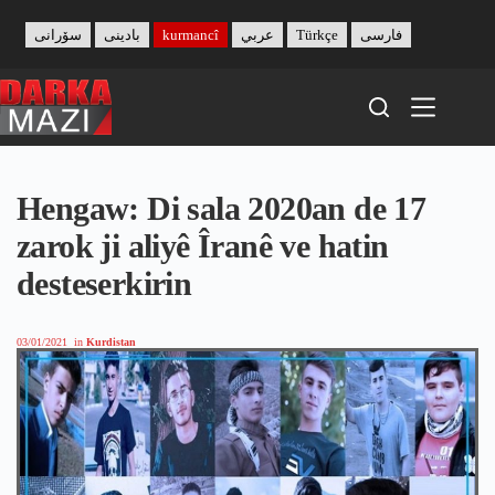
Skip
to
سۆرانی
بادینی
kurmancî
عربي
Türkçe
فارسی
content
Hengaw: Di sala 2020an de 17
zarok ji aliyê Îranê ve hatin
desteserkirin
03/01/2021
in
Kurdistan