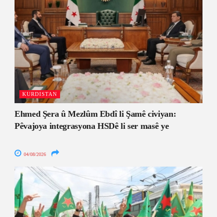
KURDISTAN
Ehmed Şera û Mezlûm Ebdî li Şamê civiyan:
Pêvajoya integrasyona HSDê li ser masê ye
04/08/2026