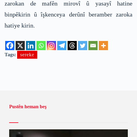
zarokan de mafên mirovî û yasayî hatine
binpêkirin û îşkenceya derûnî beramber zaroka
hatiye kirin.
Tags:
sereke
Pustên heman beş