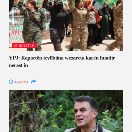
KURDISTAN
YPJ: Raportên tevlîbûna wezareta karên hundir
nerast in
04/08/2026