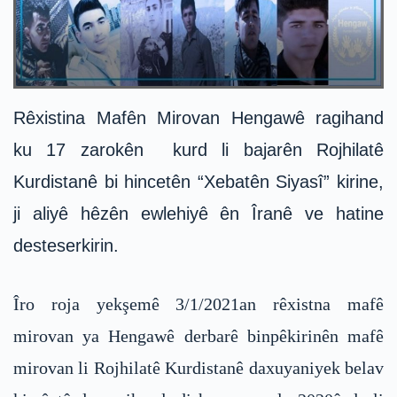
Rêxistina Mafên Mirovan Hengawê ragihand
ku 17 zarokên kurd li bajarên Rojhilatê
Kurdistanê bi hincetên “Xebatên Siyasî” kirine,
ji aliyê hêzên ewlehiyê ên Îranê ve hatine
desteserkirin.
Îro roja yekşemê 3/1/2021an rêxistna mafê
mirovan ya Hengawê derbarê binpêkirinên mafê
mirovan li Rojhilatê Kurdistanê daxuyaniyek belav