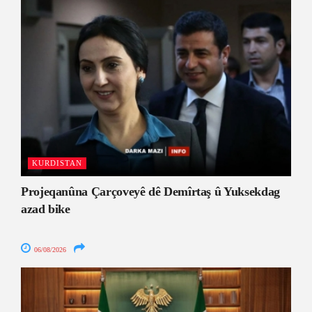
KURDISTAN
Projeqanûna Çarçoveyê dê Demîrtaş û Yuksekdag
azad bike
06/08/2026