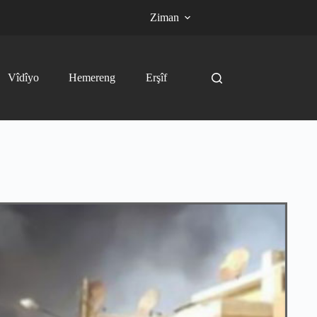
Ziman
Vîdîyo
Hemereng
Erşîf