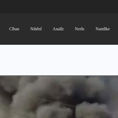
Cîhan
Nihênî
Analîz
Nerîn
Namîlke