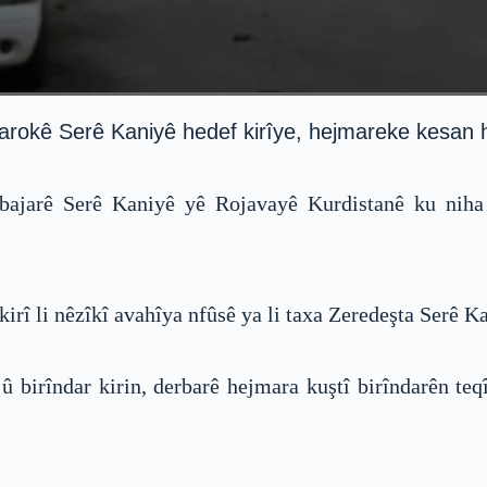
arokê Serê Kaniyê hedef kirîye, hejmareke kesan hat
a bajarê Serê Kaniyê yê Rojavayê Kurdistanê ku niha
rî li nêzîkî avahîya nfûsê ya li taxa Zeredeşta Serê K
 birîndar kirin, derbarê hejmara kuştî birîndarên teqî