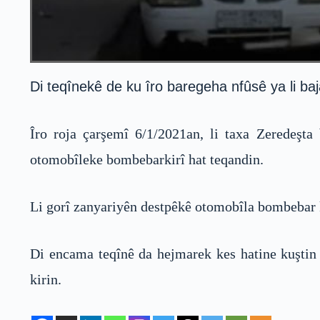
Di teqînekê de ku îro baregeha nfûsê ya li baj
Îro roja çarşemî 6/1/2021an, li taxa Zeredeşt
otomobîleke bombebarkirî hat teqandin.
Li gorî zanyariyên destpêkê otomobîla bombebar ki
Di encama teqînê da hejmarek kes hatine kuştin û
kirin.