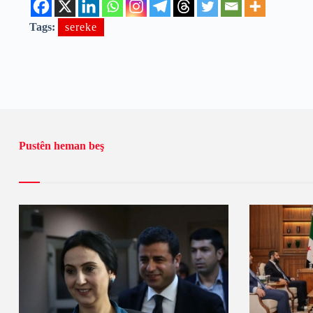
Tags:
sereke
Pustên heman beş