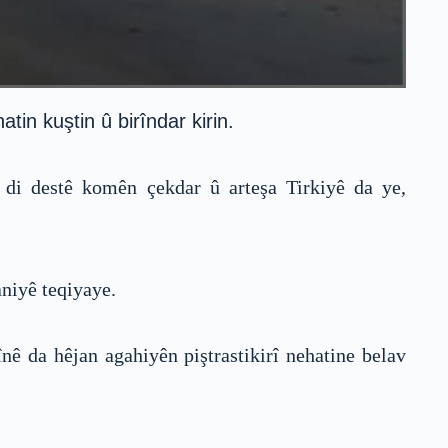
in kuştin û birîndar kirin.
 di destê komên çekdar û arteşa Tirkiyê da ye,
aniyê teqiyaye.
nê da hêjan agahiyên piştrastikirî nehatine belav