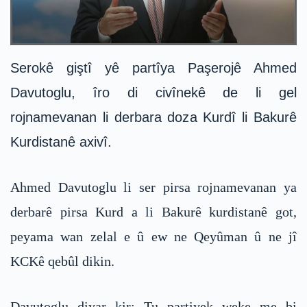
Serokê giştî yê partîya Paşerojê Ahmed
Davutoglu, îro di civînekê de li gel
rojnamevanan li derbara doza Kurdî li Bakurê
Kurdistanê axivî.
Ahmed Davutoglu li ser pirsa rojnamevanan ya
derbarê pirsa Kurd a li Bakurê kurdistanê got,
peyama wan zelal e û ew ne Qeyûman û ne jî
KCKê qebûl dikin.
Davutoglu diyar kir: Tu partiyek weke me bi