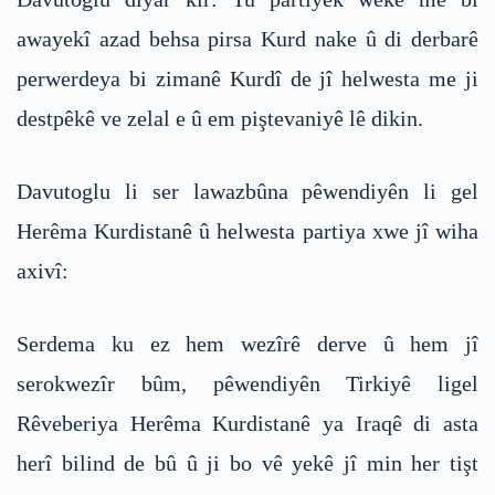
awayekî azad behsa pirsa Kurd nake û di derbarê
perwerdeya bi zimanê Kurdî de jî helwesta me ji
destpêkê ve zelal e û em piştevaniyê lê dikin.
Davutoglu li ser lawazbûna pêwendiyên li gel
Herêma Kurdistanê û helwesta partiya xwe jî wiha
axivî:
Serdema ku ez hem wezîrê derve û hem jî
serokwezîr bûm, pêwendiyên Tirkiyê ligel
Rêveberiya Herêma Kurdistanê ya Iraqê di asta
herî bilind de bû û ji bo vê yekê jî min her tişt