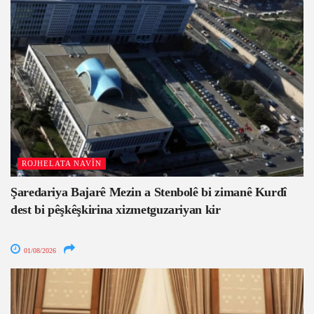
ROJHELATA NAVÎN
Şaredariya Bajarê Mezin a Stenbolê bi zimanê Kurdî
dest bi pêşkêşkirina xizmetguzariyan kir
01/08/2026