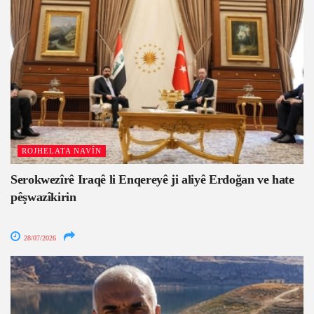
ROJHELATA NAVÎN
Serokwezîrê Iraqê li Enqereyê ji aliyê Erdoğan ve hate
pêşwazîkirin
28/07/2026