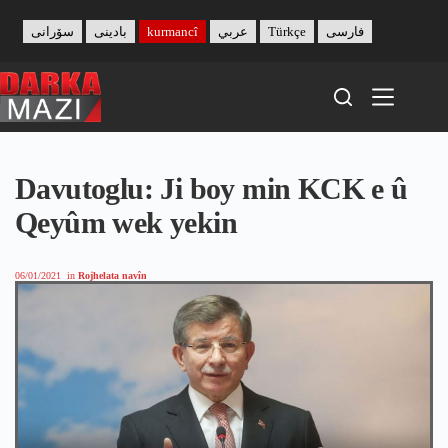
Skip
to
سۆرانی
بادینی
kurmancî
عربي
Türkçe
فارسی
content
Davutoglu: Ji boy min KCK e û
Qeyûm wek yekin
06/01/2021
in
Rojhelata navîn