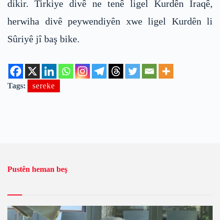
dikir. Tirkiye divê ne tenê ligel Kurdên Iraqê,
herwiha divê peywendiyên xwe ligel Kurdên li
Sûriyê jî baş bike.
Tags:
sereke
Pustên heman beş