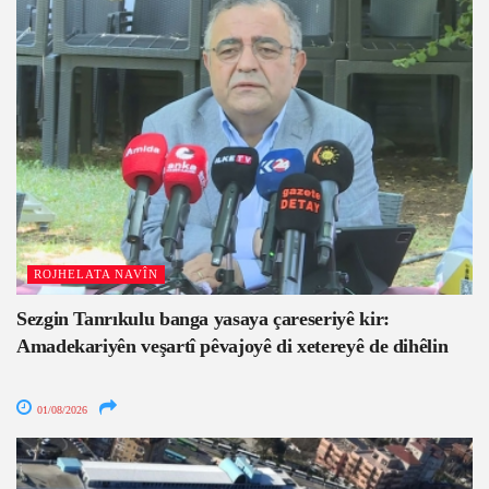
ROJHELATA NAVÎN
Sezgin Tanrıkulu banga yasaya çareseriyê kir:
Amadekariyên veşartî pêvajoyê di xetereyê de dihêlin
01/08/2026