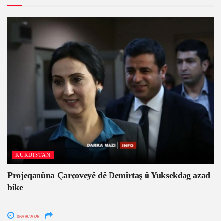
KURDISTAN
Projeqanûna Çarçoveyê dê Demîrtaş û Yuksekdag azad
bike
06/08/2026