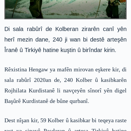
Di sala rabûrî de Kolberan zirarên canî yên
herî mezin dane, 240 ji wan bi destê arteşên
Îranê û Tirkiyê hatine kuştin û birîndar kirin.
Rêxistina Hengaw ya mafên mirovan eşkere kir, di
sala rabûrî 2020an de, 240 Kolber û kasibkarên
Rojhilata Kurdistanê li navçeyên sînorî yên digel
Başûrê Kurdistanê de bûne qurbanî.
Dest nîşan kir, 59 Kolber û kasibkar bi teqeya raste
rast ya sipayê Pasdaran û arteşa Tirkiyê hatine