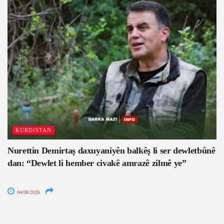
KURDISTAN
Nurettin Demirtaş daxuyaniyên balkêş li ser dewletbûnê
dan: “Dewlet li hember civakê amrazê zilmê ye”
04/08/2026