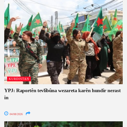
KURDISTAN
YPJ: Raportên tevlîbûna wezareta karên hundir nerast
in
04/08/2026