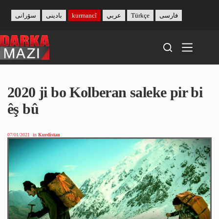
Skip
to
سۆرانی
بادینی
kurmancî
عربي
Türkçe
فارسی
content
2020 ji bo Kolberan saleke pir bi
êş bû
07/01/2021
in
Kurdistan