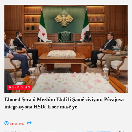
KURDISTAN
Ehmed Şera û Mezlûm Ebdî li Şamê civiyan: Pêvajoya
integrasyona HSDê li ser masê ye
04/08/2026