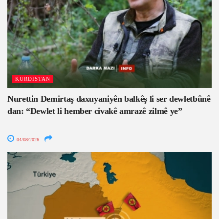
KURDISTAN
Nurettin Demirtaş daxuyaniyên balkêş li ser dewletbûnê
dan: “Dewlet li hember civakê amrazê zilmê ye”
04/08/2026