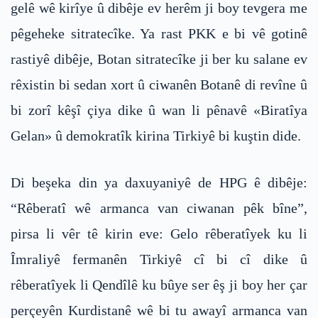
gelê wê kirîye û dibêje ev herêm ji boy tevgera me
pêgeheke sitratecîke. Ya rast PKK e bi vê gotinê
rastiyê dibêje, Botan sitratecîke ji ber ku salane ev
rêxistin bi sedan xort û ciwanên Botanê di revîne û
bi zorî kêşî çiya dike û wan li pênavê «Biratîya
Gelan» û demokratîk kirina Tirkiyê bi kuştin dide.
Di beşeka din ya daxuyaniyê de HPG ê dibêje:
“Rêberatî wê armanca van ciwanan pêk bîne”,
pirsa li vêr tê kirin eve: Gelo rêberatîyek ku li
Îmraliyê fermanên Tirkiyê cî bi cî dike û
rêberatîyek li Qendîlê ku bûye ser êş ji boy her çar
perçeyên Kurdistanê wê bi tu awayî armanca van