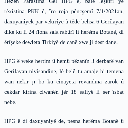
Hêzên Parastina Gel HPG e, balê leşkirî yê
rêxistina PKK ê, îro roja pêncşemî 7/1/2021an,
daxuyanîyek par vekirîye û têde behsa 6 Gerîlayan
dike ku li 24 îlona sala rabûrî li herêma Botanê, di
êrîşeke dewleta Tirkiyê de canê xwe ji dest dane.
HPG ê weke hertim û hemû pêzanîn li derbarê van
Gerîlayan nivîsandine, lê belê tu amaje bi temena
wan nekir ji bo ku cînayeta revandina zarok û
çekdar kirina ciwanên jêr 18 saliyê li ser îsbat
nebe.
HPG ê di daxuyaniyê de, pesna herêma Botanê û