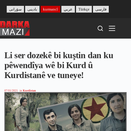
Skip
to
سۆرانی
بادینی
kurmancî
عربي
Türkçe
فارسی
content
Li ser dozekê bi kuştin dan ku
pêwendîya wê bi Kurd û
Kurdistanê ve tuneye!
07/01/2021
in
Kurdistan