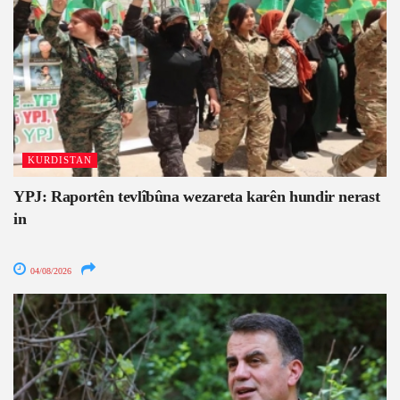
KURDISTAN
YPJ: Raportên tevlîbûna wezareta karên hundir nerast
in
04/08/2026