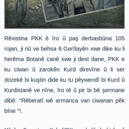
Rêxistina PKK ê îro û paş derbasbûna 105
rojan, ji nû ve behsa 6 Gerîlayên xwe dike ku li
herêma Botanê canê xwe ji dest dane, PKK e
ku ciwan û zarokên Kurd direvîne û li ser
dozekê bi kuştin dide ku tu pêywendî bi Kurd û
Kurdistanê ve nîne, îro tê û pir bi bê şermane
dibê: “Rêberatî wê armanca van ciwanan pêk
bîne “!.