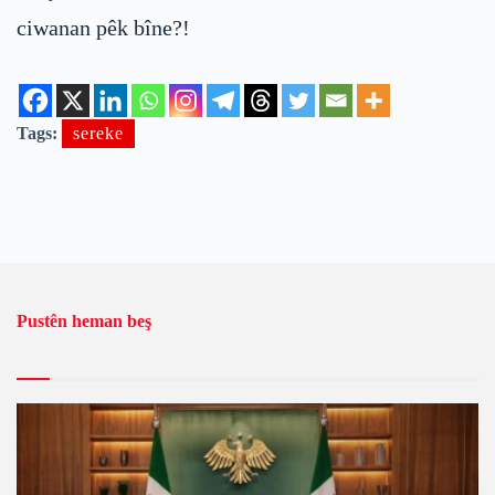
ciwanan pêk bîne?!
Tags:
sereke
Pustên heman beş