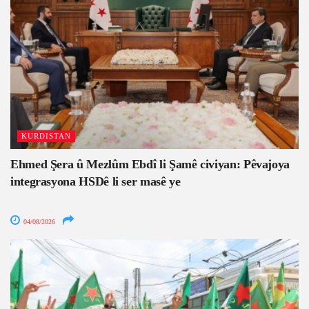
KURDISTAN
Ehmed Şera û Mezlûm Ebdî li Şamê civiyan: Pêvajoya
integrasyona HSDê li ser masê ye
04/08/2026