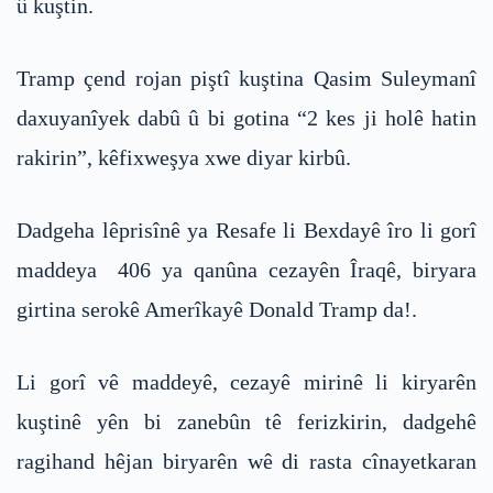
û kuştin.
Tramp çend rojan piştî kuştina Qasim Suleymanî
daxuyanîyek dabû û bi gotina “2 kes ji holê hatin
rakirin”, kêfixweşya xwe diyar kirbû.
Dadgeha lêprisînê ya Resafe li Bexdayê îro li gorî
maddeya 406 ya qanûna cezayên Îraqê, biryara
girtina serokê Amerîkayê Donald Tramp da!.
Li gorî vê maddeyê, cezayê mirinê li kiryarên
kuştinê yên bi zanebûn tê ferizkirin, dadgehê
ragihand hêjan biryarên wê di rasta cînayetkaran