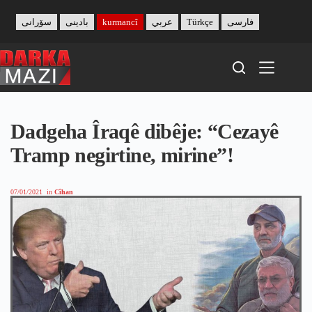
Skip
to
سۆرانی
بادینی
kurmancî
عربي
Türkçe
فارسی
content
Dadgeha Îraqê dibêje: “Cezayê
Tramp negirtine, mirine”!
07/01/2021
in
Cîhan