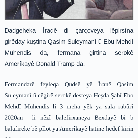
Dadgeheka Îraqê di çarçoveya lêpirsîna
girêday kuştina Qasim Suleymanî û Ebu Mehdî
Muhendis da, fermana girtina serokê
Amerîkayê Donald Tramp da.
Fermandarê feyleqa Qudsê yê Îranê Qasim
Suleymanî û cêgirê serokê desteya Heşda Şabî Ebo
Mehdî Muhendis li 3 meha yêk ya sala rabûrî
2020an li nêzî balefirxaneya Bexdayê bi b
balafireke bê pîlot ya Amerîkayê hatine hedef kirin