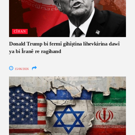
CÎHAN
Donald Trump bi fermî gihîştina lihevkirina dawî
ya bi Îranê re ragihand
15/06/2026