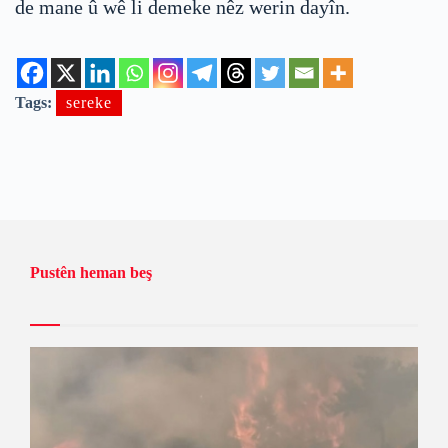
de mane û wê li demeke nêz werin dayîn.
Tags:
sereke
Pustên heman beş