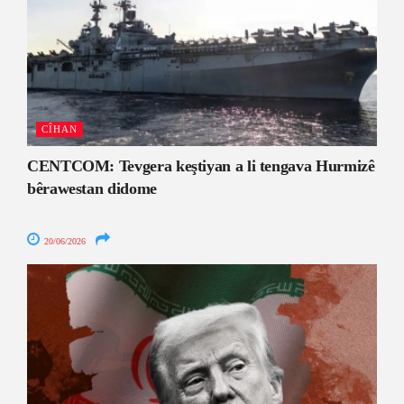
CÎHAN
CENTCOM: Tevgera keştiyan a li tengava Hurmizê
bêrawestan didome
20/06/2026