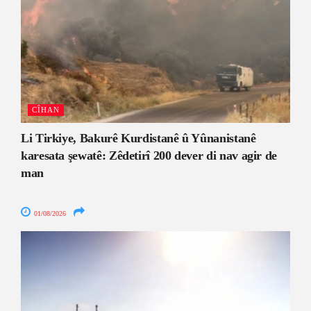
CÎHAN
Li Tirkiye, Bakurê Kurdistanê û Yûnanistanê
karesata şewatê: Zêdetirî 200 dever di nav agir de
man
01/08/2026