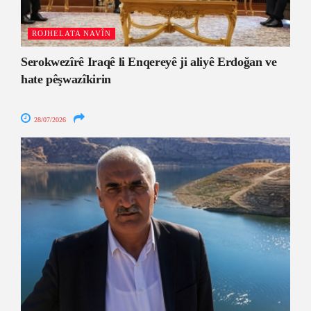
ROJHELATA NAVÎN
Serokwezîrê Iraqê li Enqereyê ji aliyê Erdoğan ve
hate pêşwazîkirin
28/07/2026