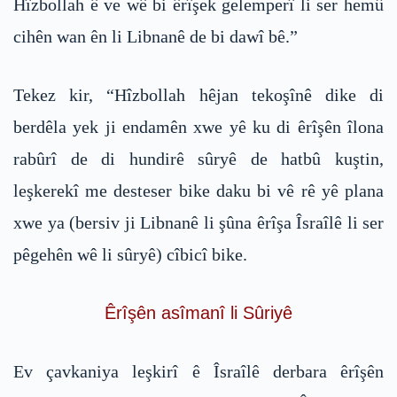
Hîzbollah ê ve wê bi êrîşek gelemperî li ser hemû
cihên wan ên li Libnanê de bi dawî bê.”
Tekez kir, “Hîzbollah hêjan tekoşînê dike di
berdêla yek ji endamên xwe yê ku di êrîşên îlona
rabûrî de di hundirê sûryê de hatbû kuştin,
leşkerekî me desteser bike daku bi vê rê yê plana
xwe ya (bersiv ji Libnanê li şûna êrîşa Îsraîlê li ser
pêgehên wê li sûryê) cîbicî bike.
Êrîşên asîmanî li Sûriyê
Ev çavkaniya leşkirî ê Îsraîlê derbara êrîşên