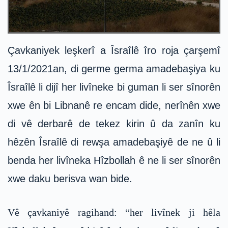
Çavkaniyek leşkerî a Îsraîlê îro roja çarşemî
13/1/2021an, di germe germa amadebaşiya ku
Îsraîlê li dijî her livîneke bi guman li ser sînorên
xwe ên bi Libnanê re encam dide, nerînên xwe
di vê derbarê de tekez kirin û da zanîn ku
hêzên Îsraîlê di rewşa amadebaşiyê de ne û li
benda her livîneka Hîzbollah ê ne li ser sînorên
xwe daku berisva wan bide.
Vê çavkaniyê ragihand: “her livînek ji hêla