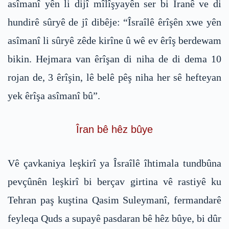
asîmanî yên li dijî mîlîşyayên ser bi Îranê ve di
hundirê sûryê de jî dibêje: “Îsraîlê êrîşên xwe yên
asîmanî li sûryê zêde kirîne û wê ev êrîş berdewam
bikin. Hejmara van êrîşan di niha de di dema 10
rojan de, 3 êrîşin, lê belê pêş niha her sê hefteyan
yek êrîşa asîmanî bû”.
Îran bê hêz bûye
Vê çavkaniya leşkirî ya Îsraîlê îhtimala tundbûna
pevçûnên leşkirî bi berçav girtina vê rastiyê ku
Tehran paş kuştina Qasim Suleymanî, fermandarê
feyleqa Quds a supayê pasdaran bê hêz bûye, bi dûr