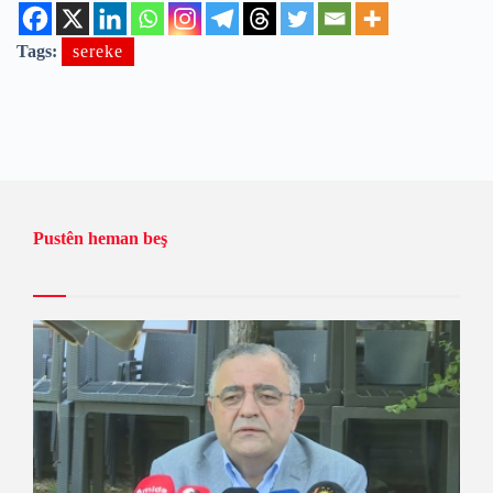
Tags:
sereke
Pustên heman beş