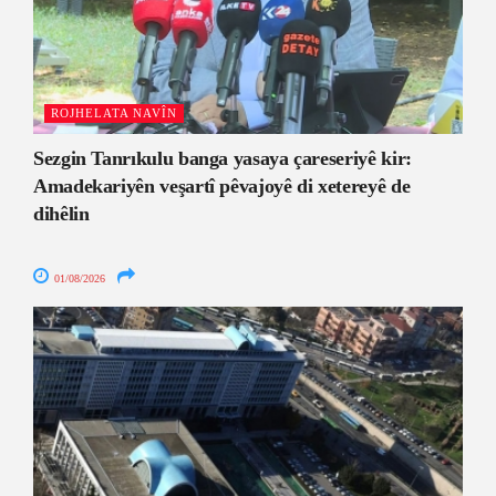
ROJHELATA NAVÎN
Sezgin Tanrıkulu banga yasaya çareseriyê kir:
Amadekariyên veşartî pêvajoyê di xetereyê de
dihêlin
01/08/2026