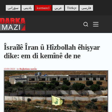
Skip
to
سۆرانی
بادینی
kurmancî
عربي
Türkçe
فارسی
content
Îsraîlê Îran û Hîzbollah êhişyar
dike: em di kemînê de ne
13/01/2021
in
Rojhelata navîn