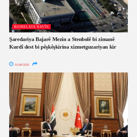
ROJHELATA NAVÎN
Şaredariya Bajarê Mezin a Stenbolê bi zimanê
Kurdî dest bi pêşkêşkirina xizmetguzariyan kir
01/08/2026