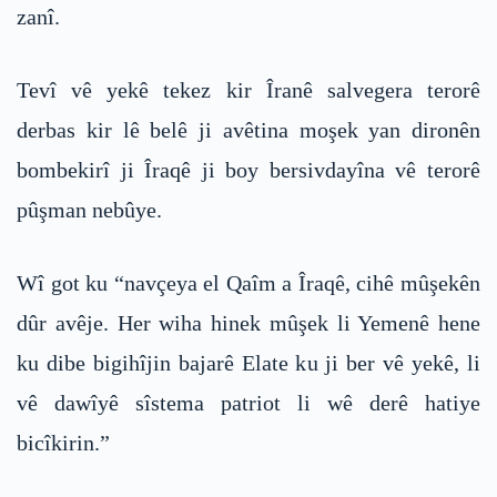
zanî.
Tevî vê yekê tekez kir Îranê salvegera terorê
derbas kir lê belê ji avêtina moşek yan dironên
bombekirî ji Îraqê ji boy bersivdayîna vê terorê
pûşman nebûye.
Wî got ku “navçeya el Qaîm a Îraqê, cihê mûşekên
dûr avêje. Her wiha hinek mûşek li Yemenê hene
ku dibe bigihîjin bajarê Elate ku ji ber vê yekê, li
vê dawîyê sîstema patriot li wê derê hatiye
bicîkirin.”