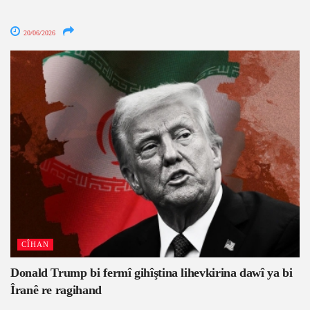
20/06/2026
CÎHAN
Donald Trump bi fermî gihîştina lihevkirina dawî ya bi
Îranê re ragihand