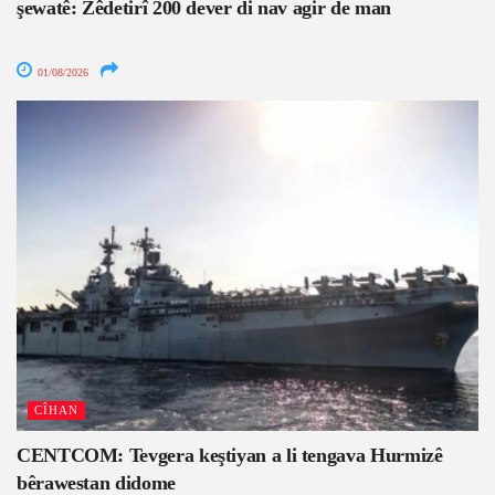
şewatê: Zêdetirî 200 dever di nav agir de man
01/08/2026
CÎHAN
CENTCOM: Tevgera keştiyan a li tengava Hurmizê
bêrawestan didome