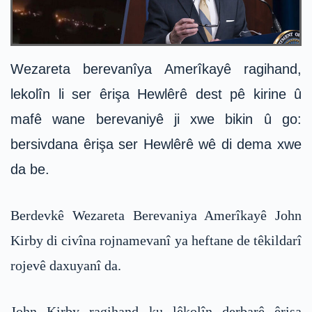
Wezareta berevanîya Amerîkayê ragihand,
lekolîn li ser êrişa Hewlêrê dest pê kirine û
mafê wane berevaniyê ji xwe bikin û go:
bersivdana êrişa ser Hewlêrê wê di dema xwe
da be.
Berdevkê Wezareta Berevaniya Amerîkayê John
Kirby di civîna rojnamevanî ya heftane de têkildarî
rojevê daxuyanî da.
John Kirby ragihand ku lêkolîn derbarê êrişa