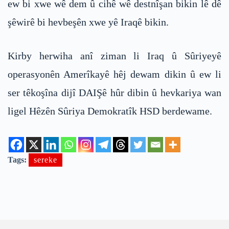
ew bi xwe wê dem û cihê wê destnîşan bikin lê dê
şêwirê bi hevbeşên xwe yê Iraqê bikin.
Kirby herwiha anî ziman li Iraq û Sûriyeyê
operasyonên Amerîkayê hêj dewam dikin û ew li
ser têkoşîna dijî DAIŞê hûr dibin û hevkariya wan
ligel Hêzên Sûriya Demokratîk HSD berdewame.
Tags:
sereke