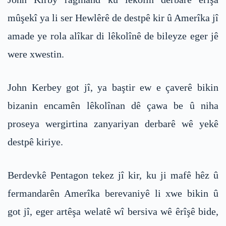
mûşekî ya li ser Hewlêrê de destpê kir û Amerîka jî
amade ye rola alîkar di lêkolînê de bileyze eger jê
were xwestin.
John Kerbey got jî, ya baştir ew e çaverê bikin
bizanin encamên lêkolînan dê çawa be û niha
proseya wergirtina zanyariyan derbarê wê yekê
destpê kiriye.
Berdevkê Pentagon tekez jî kir, ku ji mafê hêz û
fermandarên Amerîka berevaniyê li xwe bikin û
got jî, eger artêşa welatê wî bersiva wê êrîşê bide,