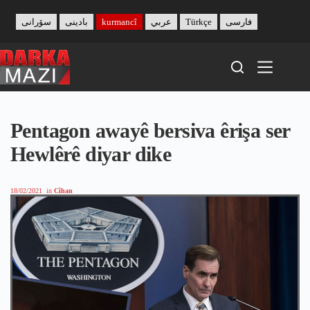
Skip
to
سۆرانی
بادینی
kurmancî
عربي
Türkçe
فارسی
content
Pentagon awayê bersiva êrişa ser
Hewlêrê diyar dike
18/02/2021
in
Cîhan