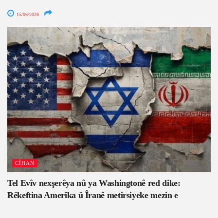
15/06/2026
CÎHAN
Tel Evîv nexşerêya nû ya Washingtonê red dike:
Rêkeftina Amerîka û Îranê metirsiyeke mezin e