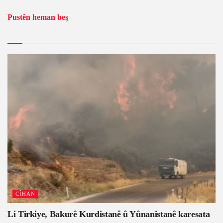
Pustên heman beş
CÎHAN
Li Tirkiye, Bakurê Kurdistanê û Yûnanistanê karesata