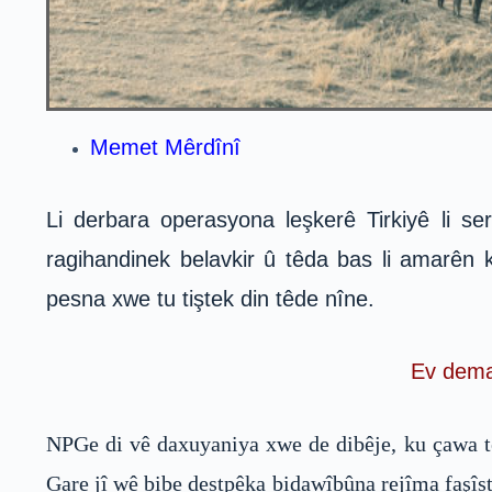
Memet Mêrdînî
Li derbara operasyona leşkerê Tirkiyê li 
ragihandinek belavkir û têda bas li amarên k
pesna xwe tu tiştek din têde nîne.
Ev dema 
NPGe di vê daxuyaniya xwe de dibêje, ku çawa tê
Gare jî wê bibe destpêka bidawîbûna rejîma faşîst