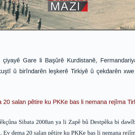
ser çiyayê Gare li Başûrê Kurdistanê, Fermandar
uştî û birîndarên leşkerê Tirkiyê û çekdarên xwe k
20 salan pêtire ku PKKe bas li nemana rejîma Tir
kçûna Sibata 2008an ya li Zapê bû Destpêka bi dawîb
. Ev dema 20 salan pêtire ku PKKe bas li nemana rejîma 