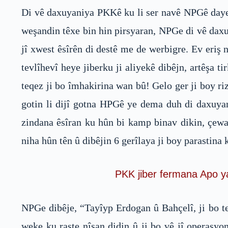
Di vê daxuyaniya PKKê ku li ser navê NPGê daye
weşandin têxe bin hin pirsyaran, NPGe di vê daxu
jî xwest êsîrên di destê me de werbigre. Ev eriş n
tevlîhevî heye jiberku ji aliyekê dibêjn, artêşa ti
teqez ji bo îmhakirina wan bû! Gelo ger ji boy r
gotin li dijî gotna HPGê ye dema duh di daxuyan
zindana êsîran ku hûn bi kamp binav dikin, çewa
niha hûn tên û dibêjin 6 gerîlaya ji boy parastina
PKK jiber fermana Apo ya 
NPGe dibêje, “Tayîyp Erdogan û Bahçelî, ji bo te
weke ku raste nîşan didin û ji bo vê jî operasyo