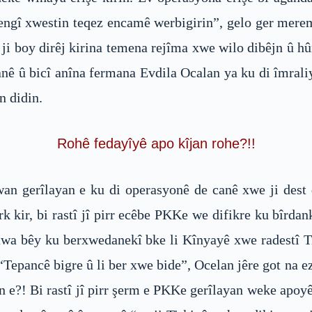
î rengî xwestin teqez encamê werbigirin”, gelo ger me
i boy dirêj kirina temena rejîma xwe wilo dibêjn û hûn
tanê û bicî anîna fermana Evdila Ocalan ya ku di îmrali
n didin.
Rohê fedayîyê apo kîjan rohe?!!
an gerîlayan e ku di operasyonê de canê xwe ji dest 
tirk kir, bi rastî jî pirr ecêbe PKKe we difikre ku bîrd
t awa bêy ku berxwedanekî bke li Kînyayê xwe radestî
“Tepancê bigre û li ber xwe bide”, Ocelan jêre got n
e?! Bi rastî jî pirr şerm e PKKe gerîlayan weke apoyê