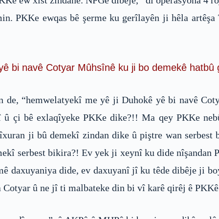
KKê ew xist zindanê. NPGe dibêje, “di operasyona 4 roj
min. PKKe ewqas bê şerme ku gerîlayên ji hêla artêşa Ti
 bi navê Cotyar Mûhsînê ku ji bo demekê hatbû girt
in de, “hemwelatyekî me yê ji Duhokê yê bi navê Coty
î û çi bê exlaqîyeke PKKe dike?!! Ma qey PKKe nebû 
îxuran ji bû demekî zindan dike û piştre wan serbest 
ekî serbest bikira?! Ev yek ji xeynî ku dide nîşandan P
mê daxuyaniya dide, ev daxuyanî jî ku têde dibêje ji bo
 Cotyar û ne jî ti malbateke din bi vî karê qirêj ê PKKê