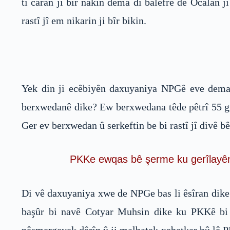
ti caran ji bîr nakin dema di balefrê de Ocalan 
rastî jî em nikarin ji bîr bikin.
Yek din ji ecêbiyên daxuyaniya NPGê eve dema
berxwedanê dike? Ew berxwedana têde pêtrî 55 gu
Ger ev berxwedan û serkeftin be bi rastî jî divê bê
PKKe ewqas bê şerme ku gerîlayên ji
Di vê daxuyaniya xwe de NPGe bas li êsîran dike 
başûr bi navê Cotyar Muhsin dike ku PKKê bi t