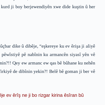
ên kurd ji boy berjewendiyên xwe dide kuştin û her
bar dike û dibêje, “eşkereye ku ev êrişa ji aliyê
 pêwîstiyê pê nabînin ku armancên siyasî yên vê
rxînin?!! Qey ew armanc ew qas bê bûhane ku nehên
rkiyê de dibînin yekin?! Belê bê goman ji ber vê
êje ev êrîş ne ji bo rizgar kirina êsîran bû