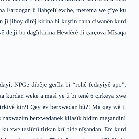
rema Eardogan û Bahçelî ew be, merema we çîye ku
 jî jiboy dirêj kirina bi kuştin dana ciwanên kurd
yê de ji bo dagîrkirina Hewlêrê di çarçova Mîsaqa
dayî, NPGe dibêje gerîla bi “rohê fedayîyê apo”,
anka kurdan weke a masî ye û bi tenê 6 çirkeya xwe
 Tirkiyê kir?! Qey ev berxwedan bû?! Ma qey wê ji
a ez naxwazim berxwedanek kilasîk bidim meşandin!
 ku xwe teslîmî tirkan krî bide nîşandan. Em kurd