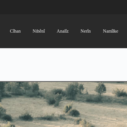
Cîhan
Nihênî
Analîz
Nerîn
Namîlke