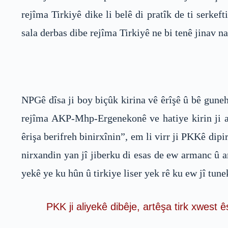
rejîma Tirkiyê dike li belê di pratîk de ti serke
sala derbas dibe rejîma Tirkiyê ne bi tenê jinav na
NPGê dîsa ji boy biçûk kirina vê êrîşê û bê gune
rejîma AKP-Mhp-Ergenekonê ve hatiye kirin ji a
êrişa berifreh binirxînin”, em li virr ji PKKê d
nirxandin yan jî jiberku di esas de ew armanc û
yekê ye ku hûn û tirkiye liser yek rê ku ew jî tun
PKK ji aliyekê dibêje, artêşa tirk xwest ês