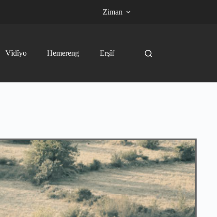
Ziman
Vîdîyo
Hemereng
Erşîf