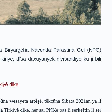
iya Biryargeha Navenda Parastina Gel (NPG)
iriye, dîsa daxuyanyek nivîsandiye ku ji bilî
kiyê dike
ûna wesayeta artêşê, têkçûna Sibata 2021an ya li
Tirkiyê dike, her sal PKKe bas li serkeftin li ser