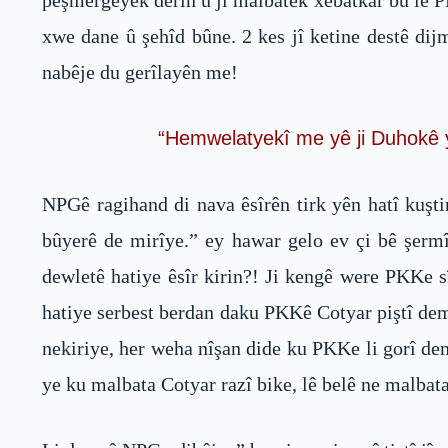
pêşmergeyek dêrîn û ji malbatek xebatkar bû lê P
xwe dane û şehîd bûne. 2 kes jî ketine destê dij
nabêje du gerîlayên me!
“Hemwelatyekî me yê ji Duhokê yê
NPGê ragihand di nava êsîrên tirk yên hatî kuşt
bûyerê de mirîye.” ey hawar gelo ev çi bê şerm
dewletê hatiye êsîr kirin?! Ji kengê were PKKe s
hatiye serbest berdan daku PKKê Cotyar piştî dem
nekiriye, her weha nîşan dide ku PKKe li gorî de
ye ku malbata Cotyar razî bike, lê belê ne malbata