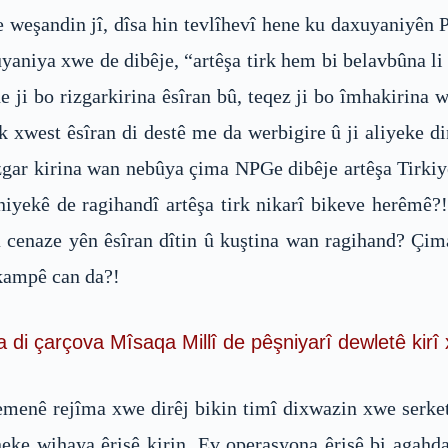
 weşandin jî, dîsa hin tevlîhevî hene ku daxuyaniyên
yaniya xwe de dibêje, “artêşa tirk hem bi belavbûna li
e ji bo rizgarkirina êsîran bû, teqez ji bo îmhakirina 
rk xwest êsîran di destê me da werbigire û ji aliyeke din
izgar kirina wan nebûya çima NPGe dibêje artêşa Tirkiy
iyekê de ragihandî artêşa tirk nikarî bikeve herêmê?!
 cenaze yên êsîran dîtin û kuştina wan ragihand? Çima
 kampê can da?!
di çarçova Mîsaqa Millî de pêşniyarî dewletê kirî 
menê rejîma xwe dirêj bikin timî dixwazin xwe serketî
neke wihaya êrişê kirin. Ev operasyona êrişê bi agahd