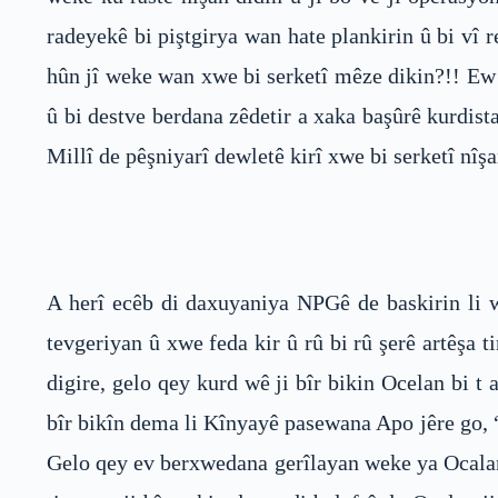
radeyekê bi piştgirya wan hate plankirin û bi v
hûn jî weke wan xwe bi serketî mêze dikin?!! Ew j
û bi destve berdana zêdetir a xaka başûrê kurdis
Millî de pêşniyarî dewletê kirî xwe bi serketî nîşa
A herî ecêb di daxuyaniya NPGê de baskirin li w
tevgeriyan û xwe feda kir û rû bi rû şerê artêşa 
digire, gelo qey kurd wê ji bîr bikin Ocelan bi 
bîr bikîn dema li Kînyayê pasewana Apo jêre go, 
Gelo qey ev berxwedana gerîlayan weke ya Ocalan 