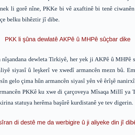
ftinek li gorê nîne, PKKe bi vê axaftinê bi tenê ciwan
çe belku bihêztir jî dibe.
PKK li şûna dewlatê AKPê û MHPê sûçbar dike
h nîşandana dewleta Tirkiyê, her yek ji AKPê û MHPê sûç
liyê siyasî û leşkerî ve xwedî armancên mezn bû. Em
ipirsîn gelo çima hûn armancên siyasî yên vê êrîşê nani
 armancên PKKê ku xwe di çarçoveya Mîsaqa Millî ya Ti
ekirina statuya herêma başûrê kurdistanê ye tev digerin.
îran di destê me da werbigire û ji aliyeke din jî dib