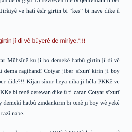
an de bi giştî 15 hevrêyên me bi qehremanî li ber
rkiyê ve hatî êsîr girtin bi “kes” bi nave dike û
in jî di vê bûyerê de mirîye.”!!!
ar Mûhsînê ku ji bo demekê hatbû girtin jî di vê
dema ragihandî Cotyar jiber sîxurî kirin ji boy
ber dide?!! Kîjan sîxur heya niha ji hêla PKKê ve
KKe bi tenê derewan dike û ti caran Cotyar sîxurî
y demekî hatbû zindankirin bi tenê ji boy wê yekê
 razî nabe.