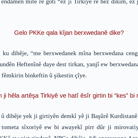
ji endamên mîtê re gotî “ez ji Tirkiyê re hez dikim, 
Gelo PKKe qala kîjan berxwedanê dike?
 ku dibêje, “me berxwedanek mîna berxwedana cenga
ndên Heftenînê daye dest tirkan, yanjî ew berxwedan
 fêmkirin binkeftin û şikestin çîye.
 hêla artêşa Tirkiyê ve hatî êsîr girtin bi “kes” b
û dibêje yek ji girtiyên demkî yê ji Başûrê Kurdistanê 
ometa sîxoriyê ew bi awayekî pirr dûr ji mirovatiy