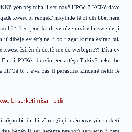
 PKKê yên pêş niha li ser navê HPGê û KCKê daye
 qadê xwest bi rengekî mayinde lê bi cih bbe, hem
wan bû”, her çend ku di vê rêze nivîsê bi xwe de jî
 jî dibêje ev êrîş ne ji bo rizgar kirina êsîran bû,
ê xwest êsîrên di destê me de werbigire?! Dîsa ev
 Em ji PKKê dipirsîn ger artêşa Tirkiyê neketibe
 HPGê bi t awa bas li parastina zindanê nekir lê
xwe bi serketî nîşan didin
 nîşan bidin, bi vî rengî çîrokên xwe yên serketî
ariya hêzên li ser herêma navborî serwerin û heta