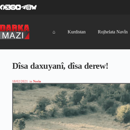
Skip
to
content
⌂
Kurdistan
Rojhelata Navîn
Dîsa daxuyanî, dîsa derew!
18/02/2021
in
Nerîn