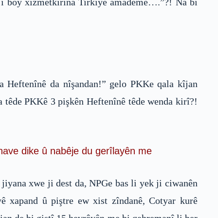
ez ji boy xizmetkirina Tirkiyê amademe….”?! Na bi
 Heftenînê da nîşandan!” gelo PKKe qala kîjan
a têde PKKê 3 pişkên Heftenînê têde wenda kirî?!
i nave dike û nabêje du gerîlayên me
jiyana xwe ji dest da, NPGe bas li yek ji ciwanên
ê xapand û piştre ew xist zîndanê, Cotyar kurê