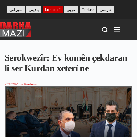
Skip
to
سۆرانی
بادینی
kurmancî
عربي
Türkçe
فارسی
content
Serokwezîr: Ev komên çekdaran
li ser Kurdan xeterî ne
27/02/2021
in
Kurdistan