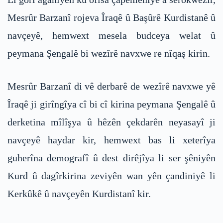
Mesrûr Barzanî rojeva Îraqê û Başûrê Kurdistanê û
navçeyê, hemwext mesela budceya welat û
peymana Şengalê bi wezîrê navxwe re nîqaş kirin.
Mesrûr Barzanî di vê derbarê de wezîrê navxwe yê
Îraqê ji girîngîya cî bi cî kirina peymana Şengalê û
derketina mîlîşya û hêzên çekdarên neyasayî ji
navçeyê haydar kir, hemwext bas li xeterîya
guherîna demografî û dest dirêjîya li ser şêniyên
Kurd û dagîrkirina zeviyên wan yên çandiniyê li
Kerkûkê û navçeyên Kurdistanî kir.