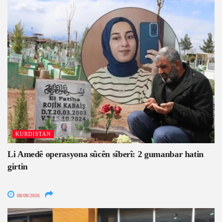
KURDISTAN
Li Amedê operasyona sûcên sîberî: 2 gumanbar hatin
girtin
08/08/2026