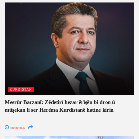
KURDISTAN
Mesrûr Barzanî: Zêdetirî hezar êrîşên bi dron û
mûşekan li ser Herêma Kurdistanê hatine kirin
08/08/2026