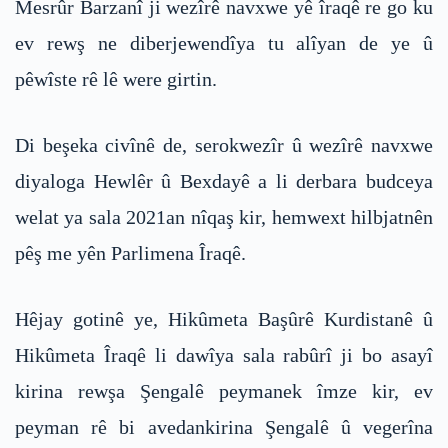
Mesrûr Barzanî ji wezîrê navxwe yê îraqê re go ku
ev rewş ne diberjewendîya tu alîyan de ye û
pêwîste rê lê were girtin.
Di beşeka civînê de, serokwezîr û wezîrê navxwe
diyaloga Hewlêr û Bexdayê a li derbara budceya
welat ya sala 2021an nîqaş kir, hemwext hilbjatnên
pêş me yên Parlimena Îraqê.
Hêjay gotinê ye, Hikûmeta Başûrê Kurdistanê û
Hikûmeta Îraqê li dawîya sala rabûrî ji bo asayî
kirina rewşa Şengalê peymanek îmze kir, ev
peyman rê bi avedankirina Şengalê û vegerîna