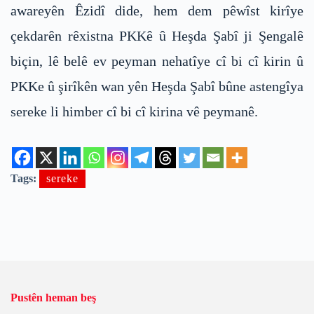
awareyên Êzidî dide, hem dem pêwîst kirîye
çekdarên rêxistna PKKê û Heşda Şabî ji Şengalê
biçin, lê belê ev peyman nehatîye cî bi cî kirin û
PKKe û şirîkên wan yên Heşda Şabî bûne astengîya
sereke li himber cî bi cî kirina vê peymanê.
Tags:
sereke
Pustên heman beş