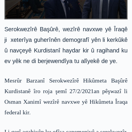
Serokwezîrê Başûrê, wezîrê navxwe yê Îraqê
ji xeterîya guherînên demografî yên li kerkûkê
û navçeyê Kurdistanî haydar kir û ragihand ku
ev yêk ne di berjewendîya tu alîyekê de ye.
Mesrûr Barzanî Serokwezîrê Hikûmeta Başûrê
Kurdistanê îro roja şemî 27/2/2021an pêşwazî li
Osman Xanimî wezîrê navxwe yê Hikûmeta Îraqa
federal kir.
Li gorî agahiyên ku ofîsa çapemeniyê a serokwezîr,