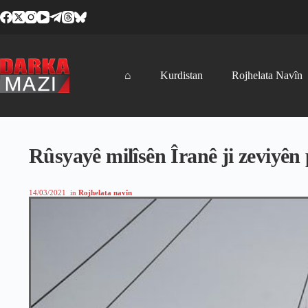
Skip
to
content
⌂
Kurdistan
Rojhelata Navîn
Rûsyayê milîsên Îranê ji zeviyên 
14/03/2021
in
Rojhelata navîn