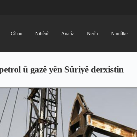
Cîhan
Nihênî
Analîz
Nerîn
Namîlke
petrol û gazê yên Sûriyê derxistin