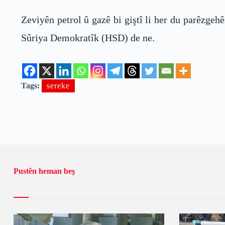
Zeviyên petrol û gazê bi giştî li her du parêzge
Sûriya Demokratîk (HSD) de ne.
Tags:
sereke
Pustên heman beş