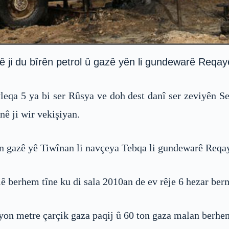
ê ji du bîrên petrol û gazê yên li gundewarê Reqayê
leqa 5 ya bi ser Rûsya ve doh dest danî ser zeviyên Se
ê ji wir vekişiyan.
yên gazê yê Tiwînan li navçeya Tebqa li gundewarê Reqa
ê berhem tîne ku di sala 2010an de ev rêje 6 hezar berm
yon metre çarçik gaza paqij û 60 ton gaza malan berhem