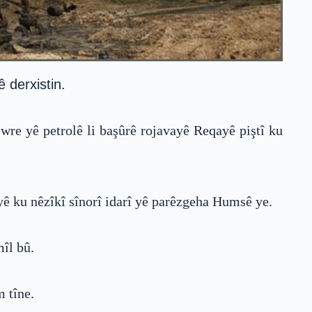
 derxistin.
wre yê petrolê li başûrê rojavayê Reqayê piştî ku
yê ku nêzîkî sînorî idarî yê parêzgeha Humsê ye.
îl bû.
 tîne.