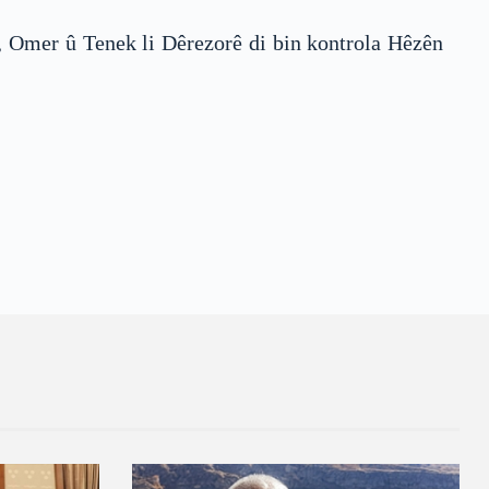
e, Omer û Tenek li Dêrezorê di bin kontrola Hêzên