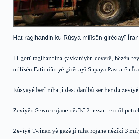
Hat ragihandin ku Rûsya milîsên girêdayî Îran
Li gorî ragihandina çavkaniyên deverê, hêzên fey
milîsên Fatimiûn yê girêdayî Supaya Pasdarên Îran
Rûsyayê berî niha jî dest danîbû ser her du zevi
Zeviyên Sewre rojane nêzîkî 2 hezar bermîl petrol
Zeviyê Twînan yê gazê jî niha rojane nêzîkî 3 mil