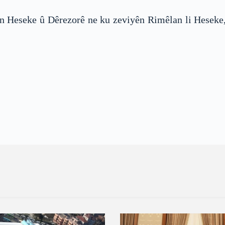
hên Heseke û Dêrezorê ne ku zeviyên Rimêlan li Hesek