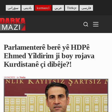
Skip
to
سۆرانی
بادینی
kurmancî
عربي
Türkçe
فارسی
content
Parlamenterê berê yê HDPê
Ehmed Yîldirim ji boy rojava
Kurdistanê çi dibêje?!
14/04/2021
in
Nerîn