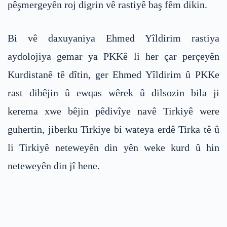
pêşmergeyên roj digrin vê rastiyê baş fêm dikin.
Bi vê daxuyaniya Ehmed Yîldirim rastiya
aydolojiya gemar ya PKKê li her çar perçeyên
Kurdistanê tê dîtin, ger Ehmed Yîldirim û PKKe
rast dibêjin û ewqas wêrek û dilsozin bila ji
kerema xwe bêjin pêdivîye navê Tirkiyê were
guhertin, jiberku Tirkiye bi wateya erdê Tirka tê û
li Tirkiyê neteweyên din yên weke kurd û hin
neteweyên din jî hene.