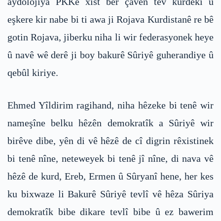
aydolojiya PKKê xist ber çavên tev kurdekî û
eşkere kir nabe bi ti awa ji Rojava Kurdistanê re bê
gotin Rojava, jiberku niha li wir federasyonek heye
û navê wê derê ji boy bakurê Sûriyê guherandiye û
qebûl kiriye.
Ehmed Yîldirim ragihand, niha hêzeke bi tenê wir
nameşîne belku hêzên demokratîk a Sûriyê wir
birêve dibe, yên di vê hêzê de cî digrin rêxistinek
bi tenê nîne, neteweyek bi tenê jî nîne, di nava vê
hêzê de kurd, Ereb, Ermen û Sûryanî hene, her kes
ku bixwaze li Bakurê Sûriyê tevlî vê hêza Sûriya
demokratîk bibe dikare tevlî bibe û ez bawerim