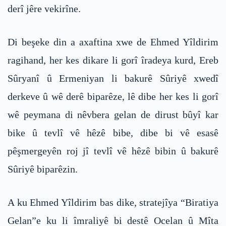
derî jêre vekirîne.
Di beşeke din a axaftina xwe de Ehmed Yîldirim
ragihand, her kes dikare li gorî îradeya kurd, Ereb
Sûryanî û Ermeniyan li bakurê Sûriyê xwedî
derkeve û wê derê biparêze, lê dibe her kes li gorî
wê peymana di nêvbera gelan de dirust bûyî kar
bike û tevlî vê hêzê bibe, dibe bi vê esasê
pêşmergeyên roj jî tevlî vê hêzê bibin û bakurê
Sûriyê biparêzin.
A ku Ehmed Yîldirim bas dike, stratejîya “Biratiya
Gelan”e ku li îmraliyê bi destê Ocelan û Mîta