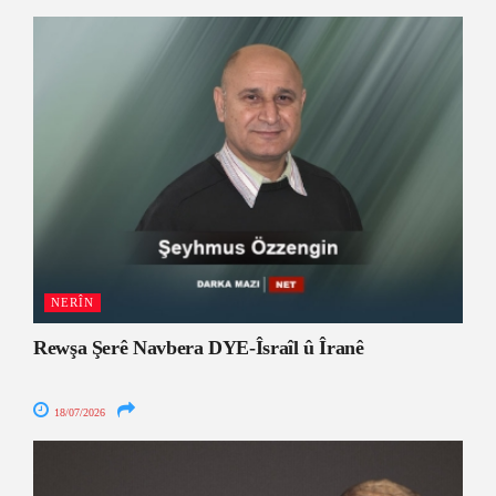
NERÎN
Rewşa Şerê Navbera DYE-Îsraîl û Îranê
18/07/2026