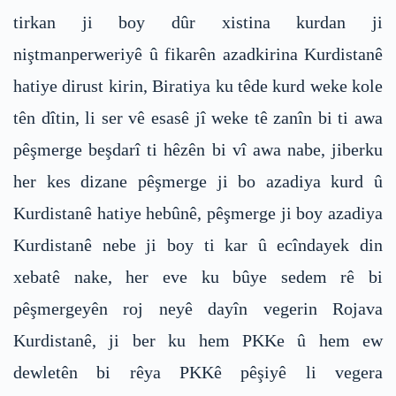
tirkan ji boy dûr xistina kurdan ji
niştmanperweriyê û fikarên azadkirina Kurdistanê
hatiye dirust kirin, Biratiya ku têde kurd weke kole
tên dîtin, li ser vê esasê jî weke tê zanîn bi ti awa
pêşmerge beşdarî ti hêzên bi vî awa nabe, jiberku
her kes dizane pêşmerge ji bo azadiya kurd û
Kurdistanê hatiye hebûnê, pêşmerge ji boy azadiya
Kurdistanê nebe ji boy ti kar û ecîndayek din
xebatê nake, her eve ku bûye sedem rê bi
pêşmergeyên roj neyê dayîn vegerin Rojava
Kurdistanê, ji ber ku hem PKKe û hem ew
dewletên bi rêya PKKê pêşiyê li vegera