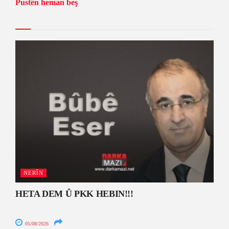
Pustên heman beş
NERÎN
HETA DEM Û PKK HEBIN!!!
05/08/2026