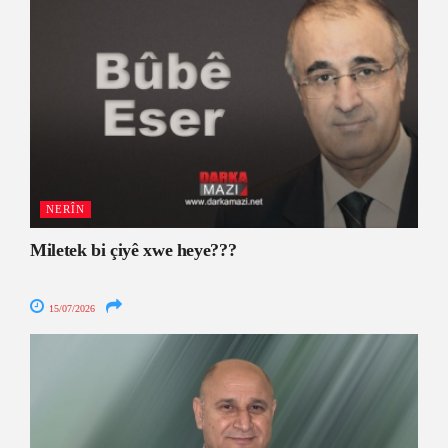
NERÎN
Miletek bi çiyê xwe heye???
15/07/2026