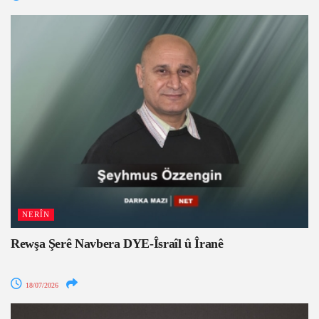
NERÎN
Rewşa Şerê Navbera DYE-Îsraîl û Îranê
18/07/2026