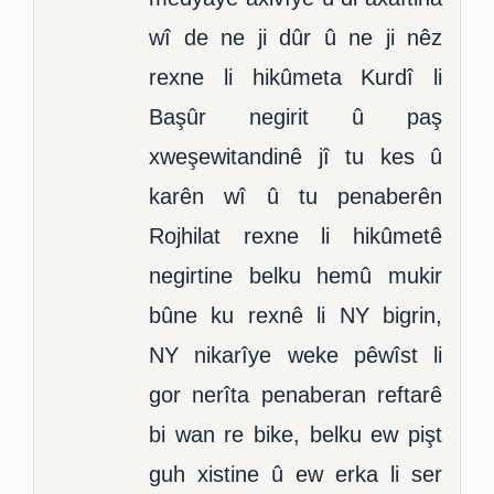
wî de ne ji dûr û ne ji nêz
rexne li hikûmeta Kurdî li
Başûr negirit û paş
xweşewitandinê jî tu kes û
karên wî û tu penaberên
Rojhilat rexne li hikûmetê
negirtine belku hemû mukir
bûne ku rexnê li NY bigrin,
NY nikarîye weke pêwîst li
gor nerîta penaberan reftarê
bi wan re bike, belku ew pişt
guh xistine û ew erka li ser