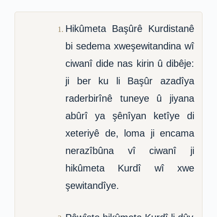
Hikûmeta Başûrê Kurdistanê
bi sedema xweşewitandina wî
ciwanî dide nas kirin û dibêje:
ji ber ku li Başûr azadîya
raderbirînê tuneye û jiyana
abûrî ya şênîyan ketîye di
xeteriyê de, loma ji encama
nerazîbûna vî ciwanî ji
hikûmeta Kurdî wî xwe
şewitandîye.