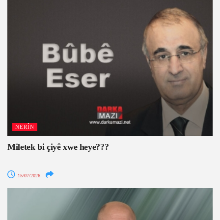
NERÎN
Miletek bi çiyê xwe heye???
15/07/2026