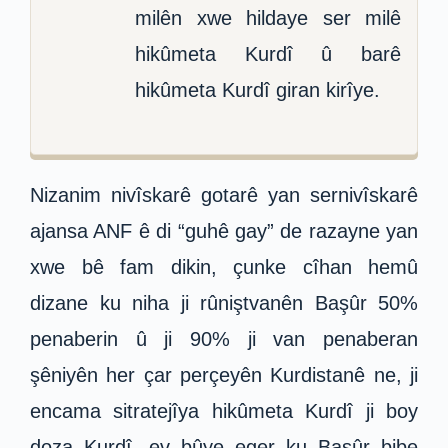
milên xwe hildaye ser milê
hikûmeta Kurdî û barê
hikûmeta Kurdî giran kirîye.
Nizanim nivîskarê gotarê yan sernivîskarê
ajansa ANF ê di “guhê gay” de razayne yan
xwe bê fam dikin, çunke cîhan hemû
dizane ku niha ji rûniştvanên Başûr 50%
penaberin û ji 90% ji van penaberan
şêniyên her çar perçeyên Kurdistanê ne, ji
encama sitratejîya hikûmeta Kurdî ji boy
doza Kurdî, ev bûye eger ku Başûr bibe