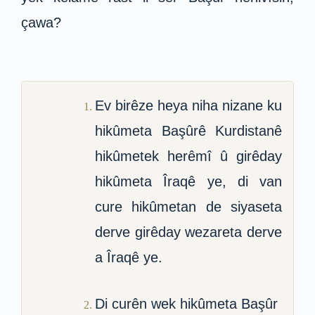
çawa?
Ev birêze heya niha nizane ku
hikûmeta Başûrê Kurdistanê
hikûmetek herêmî û girêday
hikûmeta Îraqê ye, di van
cure hikûmetan de siyaseta
derve girêday wezareta derve
a Îraqê ye.
Di curên wek hikûmeta Başûr