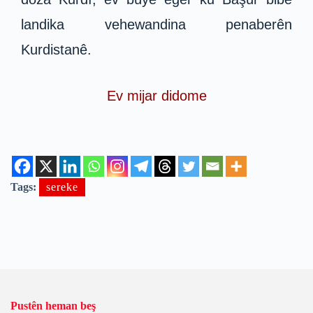
landika vehewandina penaberên
Kurdistanê.
Ev mijar didome
Tags:
sereke
Pustên heman beş