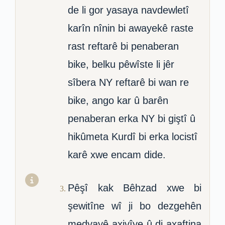
de li gor yasaya navdewletî
karîn nînin bi awayekê raste
rast reftarê bi penaberan
bike, belku pêwîste li jêr
sîbera NY reftarê bi wan re
bike, ango kar û barên
penaberan erka NY bi giştî û
hikûmeta Kurdî bi erka locistî
karê xwe encam dide.
Pêşî kak Bêhzad xwe bi
şewitîne wî ji bo dezgehên
medyayê axivîye û di axaftina