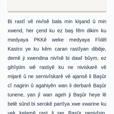
Bi rastî vê nivîsê bala min kişand û min
xwend, her çend ku ez baş fêm dikim ku
medyaya PKKê weke medyaya Fîdêl
Kastro ye ku kêm caran rastîyan dibêje,
demê ji xwendina nivîsê bi dawî bûym, ez
gihîştim wê rastiyê ku ne niviskarê vê
mijarê û ne sernivîskarê vê ajansê li Başûr
cî nagirin û agahiyên wan li derbarê Başûr
tunene, yan jî wan ageh ji Başûr heye lê
belê sûnd bi serokê partîya xwe xwarine ku
yek kelamê rast li ser Başûr nenivîsin,