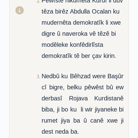
Pêwîste hikûmeta Kurdî li dûv
têza birêz Abdulla Ocalan ku
mudernêta demokratîk li xwe
digre û naveroka vê têzê bi
modêleke konfêdirlîsta
demokratîk tê ber çav kirin.
Nedbû ku Bêhzad were Başûr
cî bigre, belku pêwêst bû ew
derbasî Rojava Kurdistanê
biba, ji bo ku li wir jiyaneke bi
rumet jiya ba û canê xwe ji
dest neda ba.