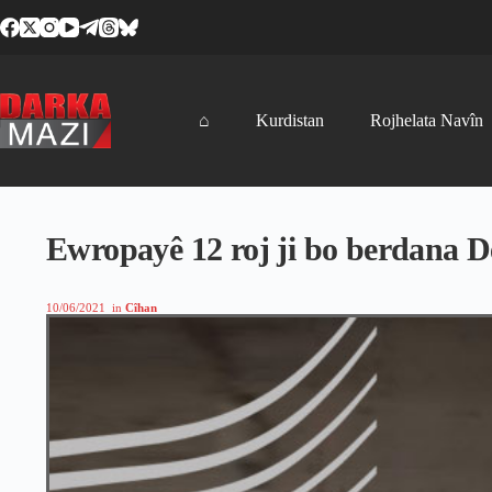
Skip
to
content
⌂
Kurdistan
Rojhelata Navîn
Ewropayê 12 roj ji bo berdana D
10/06/2021
in
Cîhan