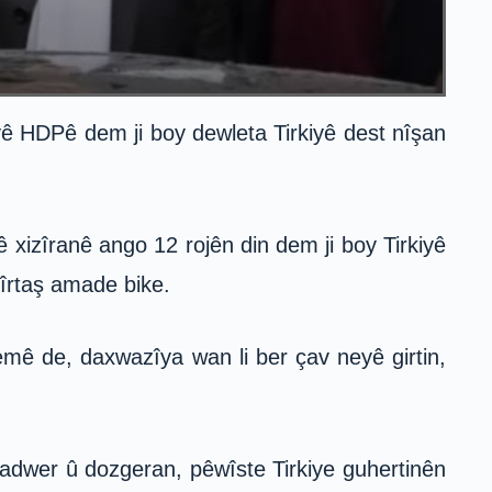
ê HDPê dem ji boy dewleta Tirkiyê dest nîşan
xizîranê ango 12 rojên din dem ji boy Tirkiyê
mîrtaş amade bike.
mê de, daxwazîya wan li ber çav neyê girtin,
adwer û dozgeran, pêwîste Tirkiye guhertinên