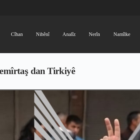
Cîhan
Nihênî
Analîz
Nerîn
Namîlke
emîrtaş dan Tirkiyê