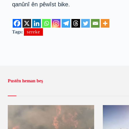
qanûnî ên pêwîst bike.
Tags:
sereke
Pustên heman beş