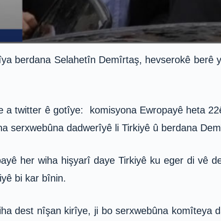
ya berdana Selahetîn Demîrtaş, hevserokê berê y
a twitter ê gotîye: komisyona Ewropayê heta 22ê 
rina serxwebûna dadwerîyê li Tirkiyê û berdana De
yê her wiha hişyarî daye Tirkiyê ku eger di vê de
yê bi kar bînin.
 dest nîşan kirîye, ji bo serxwebûna komîteya d