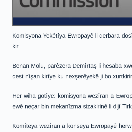
Komisyona Yekêtîya Ewropayê li derbara dosî
kir.
Benan Molu, parêzera Demîrtaş li hesaba xwe 
dest nîşan kirîye ku nexşerêyekê ji bo xurtki
Her wiha gotîye: komisyona wezîran a Ewropa
ewê neçar bin mekanîzma sizakirinê li dijî Tirki
Komîteya wezîran a konseya Ewropayê herwiha