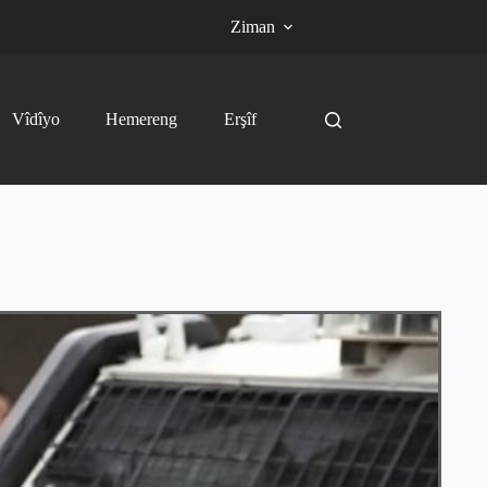
Ziman
Vîdîyo
Hemereng
Erşîf