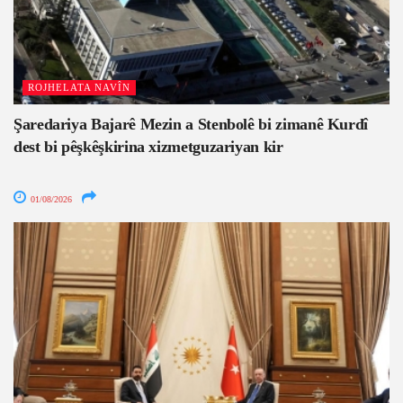
ROJHELATA NAVÎN
Şaredariya Bajarê Mezin a Stenbolê bi zimanê Kurdî
dest bi pêşkêşkirina xizmetguzariyan kir
01/08/2026