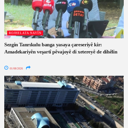
ROJHELATA NAVÎN
Sezgin Tanrıkulu banga yasaya çareseriyê kir:
Amadekariyên veşartî pêvajoyê di xetereyê de dihêlin
01/08/2026