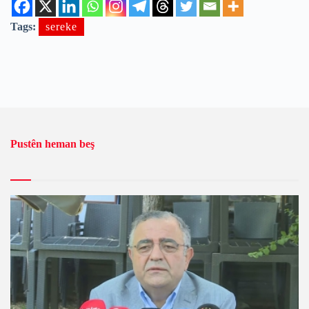
Tags:
sereke
Pustên heman beş