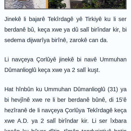
Jinekê li bajarê Tekîrdagê yê Tirkiyê ku li ser
berdanê bû, keça xwe ya dû salî birîndar kir, bi
sedema dijwarîya birînê, zarokê can da.
Li navçeya Çorlûyê jinekê bi navê Ummuhan
Dûmanlioglû keça xwe ya 2 salî kuşt.
Hat hînbûn ku Ummuhan Dûmanlioglû (31) ya
bi hevjînê xwe re li ber berdanê bûnê, di 15’ê
hezîranê de li navçeya Çorlûya Tekîrdagê keça
xwe A.D. ya 2 salî birîndar kir. Li ser îxbara