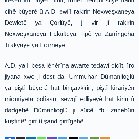
kesên ku bûyer dîtin, tîmên tenduristiyê hatin
cihê bûyerê û A.D. ewilî rakirin Nexweşxaneya
Dewletê ya Çorlûyê, ji vir jî rakirin
Nexweşxaneya Fakulteya Tipê ya Zanîngeha
Trakyayê ya Edîrneyê.
A.D. ya li beşa lênêrîna awarte tedawî didît, îro
jiyana xwe ji dest da. Ummuhan Dûmanlioglû
ya piştî bûyerê hat binçavkirin, piştî kirariyên
miduriyeta polîsan, sewqî edliyeyê hat kirin û
dadgehê Dûmanlioglû ji sûcê “bi zanebûn
kuştinê” girt û şand girtîgehê.