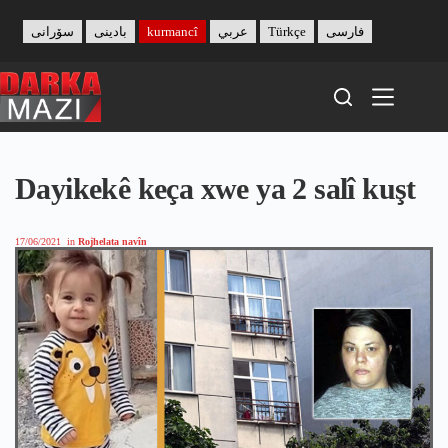
Skip
to
سۆرانی
بادینی
kurmancî
عربي
Türkçe
فارسی
content
Dayikekê keça xwe ya 2 salî kuşt
17/06/2021
in
Rojhelata navîn