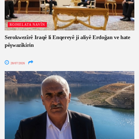
ROJHELATA NAVÎN
Serokwezîrê Iraqê li Enqereyê ji aliyê Erdoğan ve hate
pêşwazîkirin
28/07/2026