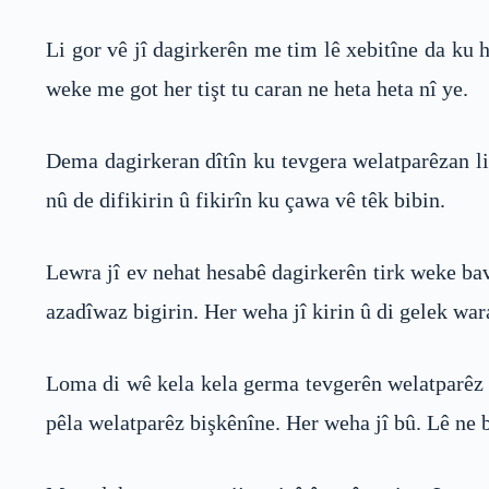
Li gor vê jî dagirkerên me tim lê xebitîne da ku h
weke me got her tişt tu caran ne heta heta nî ye.
Dema dagirkeran dîtîn ku tevgera welatparêzan li
nû de difikirin û fikirîn ku çawa vê têk bibin.
Lewra jî ev nehat hesabê dagirkerên tirk weke bav
azadîwaz bigirin. Her weha jî kirin û di gelek wara
Loma di wê kela kela germa tevgerên welatparêz g
pêla welatparêz bişkênîne. Her weha jî bû. Lê ne 