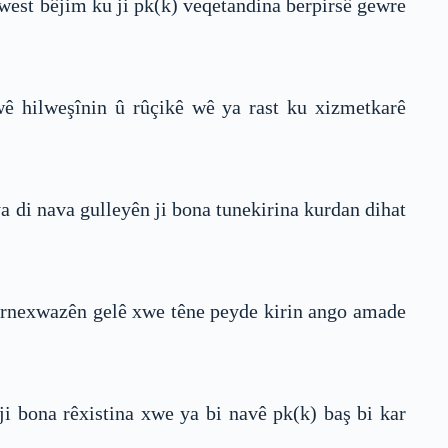
west bêjim ku ji pk(k) veqetandina berpirsê gewre
 wê hilweşînin û rûçikê wê ya rast ku xizmetkarê
ya di nava gulleyên ji bona tunekirina kurdan dihat
 xêrnexwazên gelê xwe têne peyde kirin ango amade
i bona rêxistina xwe ya bi navê pk(k) baş bi kar