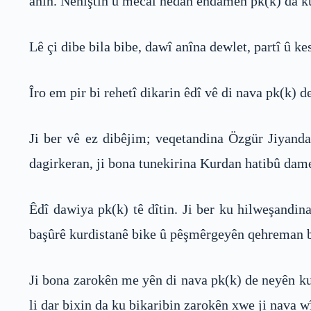
anîn. Nehiştin û mecal nedan endamên pk(k) da ku 
Lê çi dibe bila bibe, dawî anîna dewlet, partî û k
Îro em pir bi rehetî dikarin êdî vê di nava pk(k) d
Ji ber vê ez dibêjim; veqetandina Özgür Jiyanda
dagirkeran, ji bona tunekirina Kurdan hatibû dame
Êdî dawiya pk(k) tê dîtin. Ji ber ku hilweşandin
başûrê kurdistanê bike û pêşmêrgeyên qehreman bi
Ji bona zarokên me yên di nava pk(k) de neyên ku
li dar bixin da ku bikaribin zarokên xwe ji nava wî