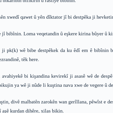
bikaribin bifikirin û rastiyê bibînin.
esên xwedî qawet û yên dîktator jî bi destpêka ji hevketi
e jî bibînin. Loma veqetandin û eşkere kirina bûyer û ki
 ji pk(k) wê bibe destpêkek da ku êdî em ê bibînin bê
zrandinê, têk here.
a avahiyekê bi kişandina kevirekî ji asasê wê de despê
kujin ya wê ji nûde li kuştina nava xwe de vegere û de
ştin, divê malbatên zarokên wan gerîllana, pêwîst e d
 aşê kurdan dihêre, xilas bikin.