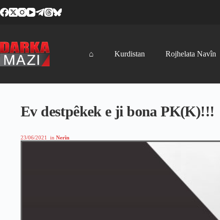
Skip
to
content
⌂
Kurdistan
Rojhelata Navîn
Ev destpêkek e ji bona PK(K)!!!
23/06/2021
in
Nerîn