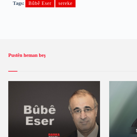
Tags:
Bûbê Eser
sereke
Pustên heman beş