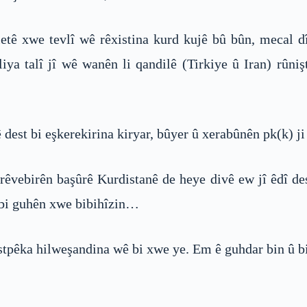
etê xwe tevlî wê rêxistina kurd kujê bû bûn, mecal d
ya talî jî wê wanên li qandilê (Tirkiye û Iran) rûni
st bi eşkerekirina kiryar, bûyer û xerabûnên pk(k) ji 
rêvebirên başûrê Kurdistanê de heye divê ew jî êdî des
û bi guhên xwe bibihîzin…
estpêka hilweşandina wê bi xwe ye. Em ê guhdar bin û 