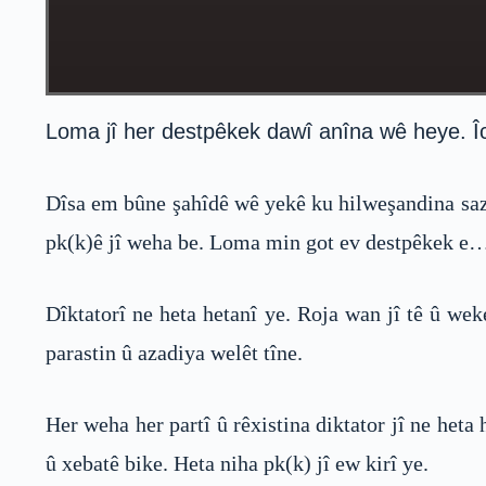
Loma jî her destpêkek dawî anîna wê heye. Îc
Dîsa em bûne şahîdê wê yekê ku hilweşandina sazû
pk(k)ê jî weha be. Loma min got ev destpêkek e
Dîktatorî ne heta hetanî ye. Roja wan jî tê û wek
parastin û azadiya welêt tîne.
Her weha her partî û rêxistina diktator jî ne het
û xebatê bike. Heta niha pk(k) jî ew kirî ye.