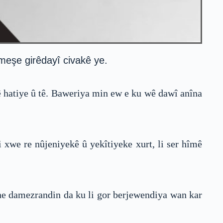
meşe girêdayî civakê ye.
ê hatiye û tê. Baweriya min ew e ku wê dawî anîna
i xwe re nûjeniyekê û yekîtiyeke xurt, li ser hîmê
têne damezrandin da ku li gor berjewendiya wan kar