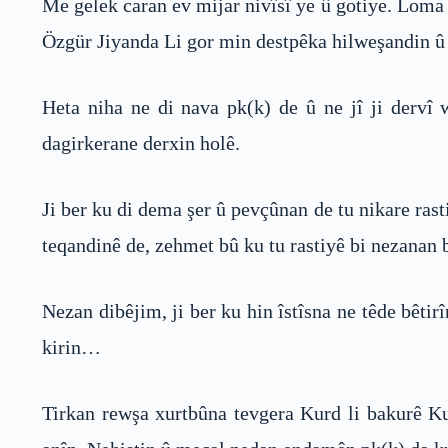
Me gelek caran ev mijar nivîsî ye û gotiye. Loma
Özgür Jiyanda Li gor min destpêka hilweşandin û 
Heta niha ne di nava pk(k) de û ne jî ji dervî 
dagirkerane derxin holê.
Ji ber ku di dema şer û pevçûnan de tu nikare rast
teqandinê de, zehmet bû ku tu rastiyê bi nezanan 
Nezan dibêjim, ji ber ku hin îstîsna ne têde bêt
kirin…
Tirkan rewşa xurtbûna tevgera Kurd li bakurê Ku