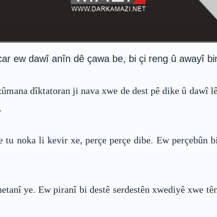
ar ew dawî anîn dê çawa be, bi çi reng û awayî bi
mana dîktatoran ji nava xwe de dest pê dike û dawî l
…
e tu noka li kevir xe, perçe perçe dibe. Ew perçebûn b
a hetanî ye. Ew piranî bi destê serdestên xwediyê xwe 