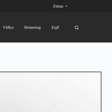
Ziman
Vîdîyo
Hemereng
Erşîf