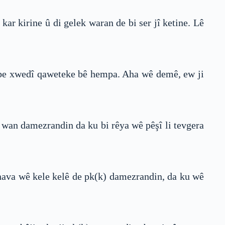
kar kirine û di gelek waran de bi ser jî ketine. Lê
 dibe xwedî qaweteke bê hempa. Aha wê demê, ew ji
ê wan damezrandin da ku bi rêya wê pêşî li tevgera
 nava wê kele kelê de pk(k) damezrandin, da ku wê