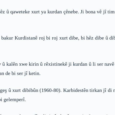
êz û qaweteke xurt ya kurdan çênebe. Ji bona vê jî tim 
 bakur Kurdistanê roj bi roj xurt dibe, bi hêz dibe û
 û kalên xwe kirin û rêxistinekê ji kurdan û li ser nav
n de bi ser jî ketin.
eş û xurt dibibûn (1960-80). Karbidestên tirkan jî di
bi gelemperî.