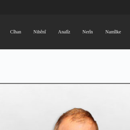
Cîhan
Nihênî
Analîz
Nerîn
Namîlke