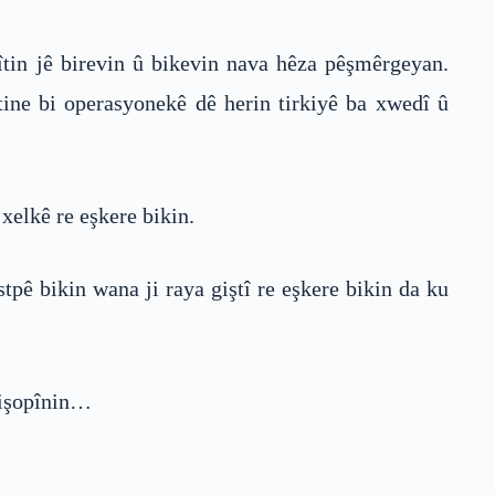
îtin jê birevin û bikevin nava hêza pêşmêrgeyan.
ştine bi operasyonekê dê herin tirkiyê ba xwedî û
xelkê re eşkere bikin.
tpê bikin wana ji raya giştî re eşkere bikin da ku
bişopînin…