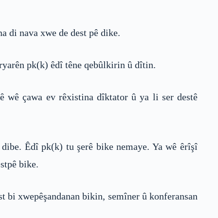
na di nava xwe de dest pê dike.
ryarên pk(k) êdî têne qebûlkirin û dîtin.
 wê çawa ev rêxistina dîktator û ya li ser destê
 dibe. Êdî pk(k) tu şerê bike nemaye. Ya wê êrîşî
stpê bike.
est bi xwepêşandanan bikin, semîner û konferansan