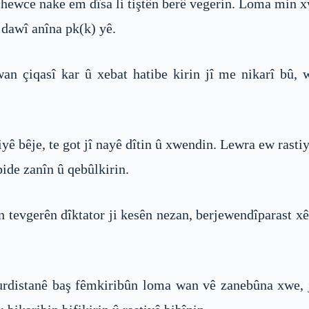
 hewce nake em dîsa li tiştên berê vegerin. Loma min x
dawî anîna pk(k) yê.
wan çiqasî kar û xebat hatibe kirin jî me nikarî bû,
iyê bêje, te got jî nayê dîtin û xwendin. Lewra ew rasti
bide zanîn û qebûlkirin.
irîn tevgerên dîktator ji kesên nezan, berjewendîparast
rdistanê baş fêmkiribûn loma wan vê zanebûna xwe, j