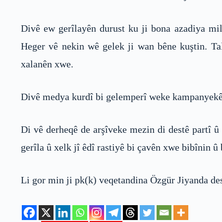
Divê ew gerîlayên durust ku ji bona azadiya mil
Heger vê nekin wê gelek ji wan bêne kuştin. Tali
xalanên xwe.
Divê medya kurdî bi gelemperî weke kampanyekê de
Di vê derheqê de arşîveke mezin di destê partî û 
gerîla û xelk jî êdî rastiyê bi çavên xwe bibînin 
Li gor min ji pk(k) veqetandina Özgür Jiyanda d