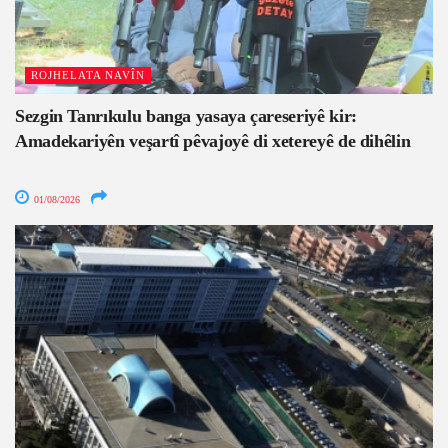
ROJHELATA NAVÎN
Sezgin Tanrıkulu banga yasaya çareseriyê kir:
Amadekariyên veşartî pêvajoyê di xetereyê de dihêlin
01/08/2026