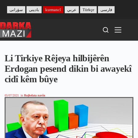
Skip
to
سۆرانی
بادینی
kurmancî
عربي
Türkçe
فارسی
content
Li Tirkiye Rêjeya hilbijêrên
Erdogan pesend dikin bi awayekî
cidî kêm bûye
05/07/2021
in
Rojhelata navîn