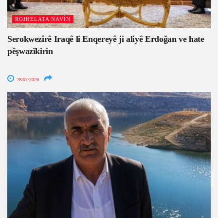
ROJHELATA NAVÎN
Serokwezîrê Iraqê li Enqereyê ji aliyê Erdoğan ve hate
pêşwazîkirin
28/07/2026