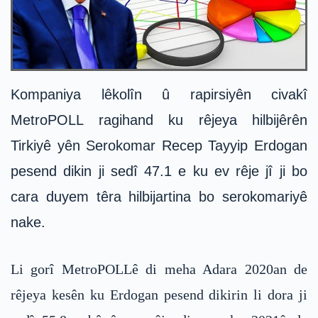
Kompaniya lêkolîn û rapirsiyên civakî
MetroPOLL ragihand ku rêjeya hilbijêrên
Tirkiyê yên Serokomar Recep Tayyip Erdogan
pesend dikin ji sedî 47.1 e ku ev rêje jî ji bo
cara duyem têra hilbijartina bo serokomariyê
nake.
Li gorî MetroPOLLê di meha Adara 2020an de
rêjeya kesên ku Erdogan pesend dikirin li dora ji