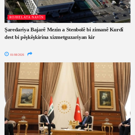
ROJHELATA NAVÎN
Şaredariya Bajarê Mezin a Stenbolê bi zimanê Kurdî
dest bi pêşkêşkirina xizmetguzariyan kir
01/08/2026