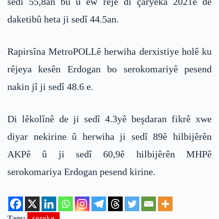
sedî 55,8an bû û ew rêje di çaryeka 2021ê de
daketibû heta ji sedî 44.5an.
Rapirsîna MetroPOLLê herwiha derxistiye holê ku
rêjeya kesên Erdogan bo serokomariyê pesend
nakin jî ji sedî 48.6 e.
Di lêkolînê de ji sedî 4.3yê beşdaran fikrê xwe
diyar nekirine û herwiha ji sedî 89ê hilbijêrên
AKPê û ji sedî 60,9ê hilbijêrên MHPê
serokomariya Erdogan pesend kirine.
Tags:
sereke