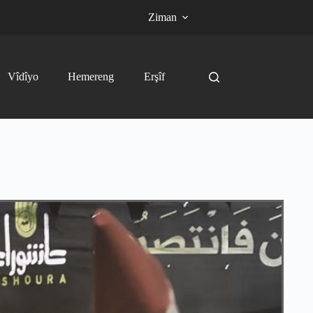
Ziman
Vîdîyo
Hemereng
Erşîf