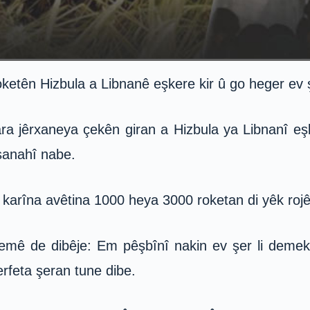
ketên Hizbula a Libnanê eşkere kir û go heger ev şe
ara jêrxaneya çekên giran a Hizbula ya Libnanî eş
i sanahî nabe.
ê karîna avêtina 1000 heya 3000 roketan di yêk ro
demê de dibêje: Em pêşbînî nakin ev şer li demekê
erfeta şeran tune dibe.