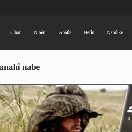
Cîhan
Nihênî
Analîz
Nerîn
Namîlke
 sanahî nabe