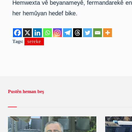
Hemwexta vê beyanameyê, fermandarekê enîya b
her hemûyan hedef bike.
Tags:
sereke
Pustên heman beş