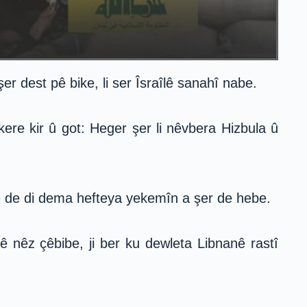
r dest pê bike, li ser Îsraîlê sanahî nabe.
kere kir û got: Heger şer li nêvbera Hizbula û
jê de di dema hefteya yekemîn a şer de hebe.
 nêz çêbibe, ji ber ku dewleta Libnanê rastî