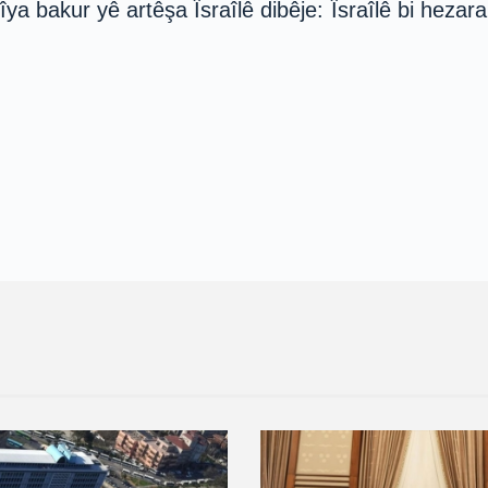
akur yê artêşa Îsraîlê dibêje: Îsraîlê bi hezara