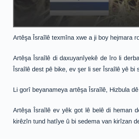
Artêşa Îsraîlê texmîna xwe a ji boy hejmara ro
Artêşa Îsraîlê di daxuyanîyekê de îro li derb
Îsraîlê dest pê bike, ev şer li ser Îsraîlê yê b
Li gorî beyanameya artêşa Îsraîlê, Hizbula d
Artêşa Îsraîlê ev yêk got lê belê di heman 
kirêzîn tund hatîye û bi sedema van kirîzan d