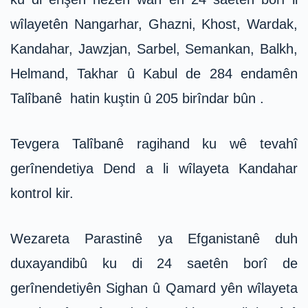
wîlayetên Nangarhar, Ghazni, Khost, Wardak,
Kandahar, Jawzjan, Sarbel, Semankan, Balkh,
Helmand, Takhar û Kabul de 284 endamên
Talîbanê hatin kuştin û 205 birîndar bûn .
Tevgera Talîbanê ragihand ku wê tevahî
gerînendetiya Dend a li wîlayeta Kandahar
kontrol kir.
Wezareta Parastinê ya Efganistanê duh
duxayandibû ku di 24 saetên borî de
gerînendetiyên Sighan û Qamard yên wîlayeta