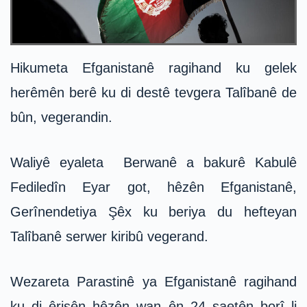
Hikumeta Efganistanê ragihand ku gelek
herêmên berê ku di destê tevgera Talîbanê de
bûn, vegerandin.
Waliyê eyaleta Berwanê a bakurê Kabulê
Fediledîn Eyar got, hêzên Efganistanê,
Gerînendetiya Şêx ku beriya du hefteyan
Talîbanê serwer kiribû vegerand.
Wezareta Parastinê ya Efganistanê ragihand
ku di êrişên hêzên wan ên 24 saetên borî li