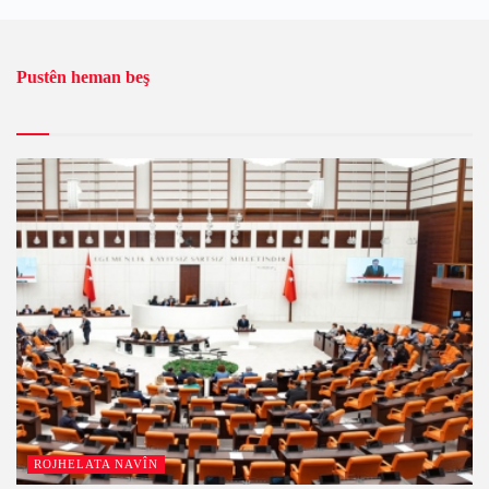
Pustên heman beş
ROJHELATA NAVÎN