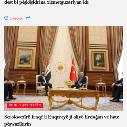
dest bi pêşkêşkirina xizmetguzariyan kir
01/08/2026
ROJHELATA NAVÎN
Serokwezîrê Iraqê li Enqereyê ji aliyê Erdoğan ve hate
pêşwazîkirin