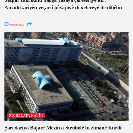
Sezgin Tanrıkulu banga yasaya çareseriyê kir:
Amadekariyên veşartî pêvajoyê di xetereyê de dihêlin
01/08/2026
ROJHELATA NAVÎN
Şaredariya Bajarê Mezin a Stenbolê bi zimanê Kurdî