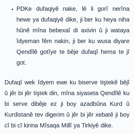
PDKe dufaqiyê nake, lê li gorî nerîna
hewe ya dufaqiyê dike, ji ber ku heya niha
hûnê mîna bebexaî di axivin û ji wataya
îdyeman fêm nakin, ji ber ku wusa diyare
Qendîlê gotîye te bêje dufaqî hema te jî
got.
Dufaqî wek îdyem ewe ku biserve tiştekê bêjî
û jêr bi jêr tiştek din, mîna siyaseta Qendîlê ku
bi serve dibêje ez ji boy azadbûna Kurd û
Kurdistanê tev digerim û jêr bi jêr xebatê ji boy
cî bi cî kirina Mîsaqa Millî ya Tirkiyê dike.