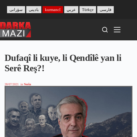
Skip
to
سۆرانی
بادینی
kurmancî
عربي
Türkçe
فارسی
content
Dufaqî li kuye, li Qendîlê yan li
Serê Reş?!
28/07/2021
in
Nerîn