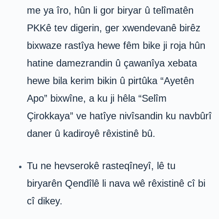
me ya îro, hûn li gor biryar û telîmatên
PKKê tev digerin, ger xwendevanê birêz
bixwaze rastîya hewe fêm bike ji roja hûn
hatine damezrandin û çawanîya xebata
hewe bila kerim bikin û pirtûka “Ayetên
Apo” bixwîne, a ku ji hêla “Selîm
Çirokkaya” ve hatîye nivîsandin ku navbûrî
daner û kadiroyê rêxistinê bû.
Tu ne hevserokê rasteqîneyî, lê tu
biryarên Qendîlê li nava wê rêxistinê cî bi
cî dikey.