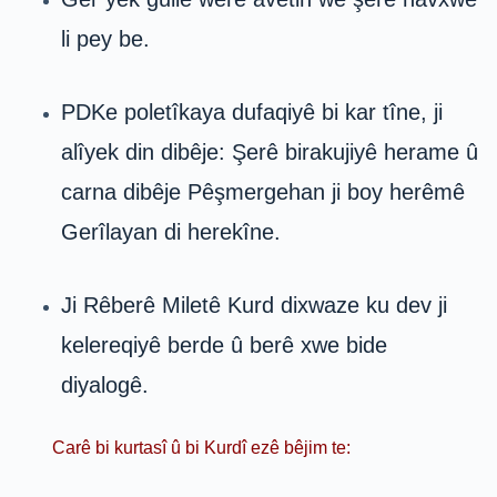
li pey be.
PDKe poletîkaya dufaqiyê bi kar tîne, ji
alîyek din dibêje: Şerê birakujiyê herame û
carna dibêje Pêşmergehan ji boy herêmê
Gerîlayan di herekîne.
Ji Rêberê Miletê Kurd dixwaze ku dev ji
kelereqiyê berde û berê xwe bide
diyalogê.
Carê bi kurtasî û bi Kurdî ezê bêjim te: