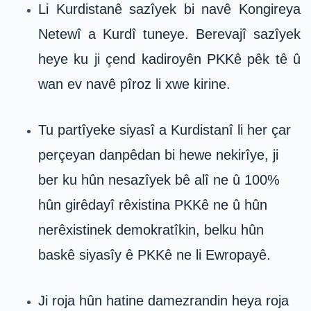
Li Kurdistanê sazîyek bi navê Kongireya
Netewî a Kurdî tuneye. Berevajî sazîyek
heye ku ji çend kadiroyên PKKê pêk tê û
wan ev navê pîroz li xwe kirine.
Tu partîyeke siyasî a Kurdistanî li her çar
perçeyan danpêdan bi hewe nekirîye, ji
ber ku hûn nesazîyek bê alî ne û 100%
hûn girêdayî rêxistina PKKê ne û hûn
nerêxistinek demokratîkin, belku hûn
baskê siyasîy ê PKKê ne li Ewropayê.
Ji roja hûn hatine damezrandin heya roja