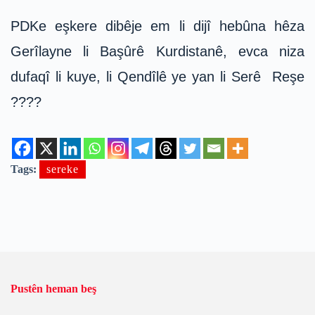
PDKe eşkere dibêje em li dijî hebûna hêza
Gerîlayne li Başûrê Kurdistanê, evca niza
dufaqî li kuye, li Qendîlê ye yan li Serê Reşe
????
Tags:
sereke
Pustên heman beş