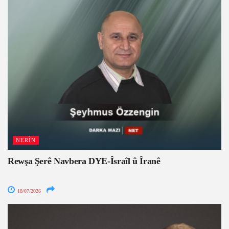
NERÎN
Rewşa Şerê Navbera DYE-Îsraîl û Îranê
18/07/2026