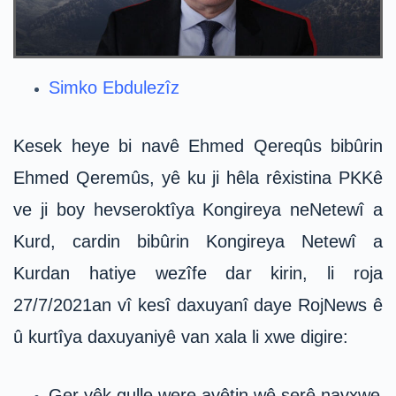
Simko Ebdulezîz
Kesek heye bi navê Ehmed Qereqûs bibûrin
Ehmed Qeremûs, yê ku ji hêla rêxistina PKKê
ve ji boy hevseroktîya Kongireya neNetewî a
Kurd, cardin bibûrin Kongireya Netewî a
Kurdan hatiye wezîfe dar kirin, li roja
27/7/2021an vî kesî daxuyanî daye RojNews ê
û kurtîya daxuyaniyê van xala li xwe digire:
Ger yêk gulle were avêtin wê şerê navxwe