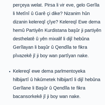
perçeya welat. Pirsa li vir eve, gelo Gerîla
li Metînî û Garê çi dike? Nizanim hûn
dizanin kelereqî çîye? Kelereqî Ewe dema
hemû Partiyên Kurdistana başûr ji partiyên
desthelatê û yên mixalif li dijî hebûna
Gerîlayan li başûr û Qendîla te fikra
pîvazekê jî ji boy wan partîyan nake.
Kelereqî ewe dema parlmentoyeka
hilbijartî û hikûmetek hilbijartî li dijî hebûna
Gerîlane li Başûr û Qendîla te fikra
bacansorkekê jî ji boy wan nake.