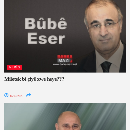
NERÎN
Miletek bi çiyê xwe heye???
15/07/2026