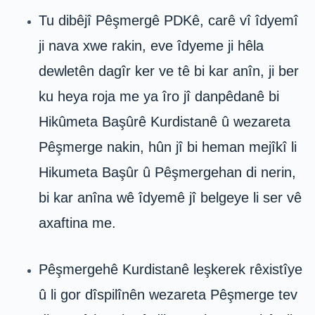
Tu dibêjî Pêşmergê PDKê, carê vî îdyemî
ji nava xwe rakin, eve îdyeme ji hêla
dewletên dagîr ker ve tê bi kar anîn, ji ber
ku heya roja me ya îro jî danpêdanê bi
Hikûmeta Başûrê Kurdistanê û wezareta
Pêşmerge nakin, hûn jî bi heman mejîkî li
Hikumeta Başûr û Pêşmergehan di nerin,
bi kar anîna wê îdyemê jî belgeye li ser vê
axaftina me.
Pêşmergehê Kurdistanê leşkerek rêxistîye
û li gor dîspilînên wezareta Pêşmerge tev