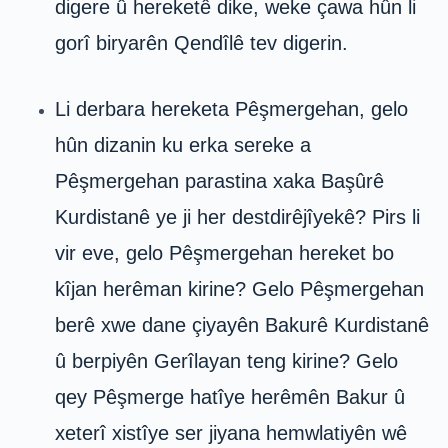
digere û hereketê dike, weke çawa hûn li
gorî biryarên Qendîlê tev digerin.
Li derbara hereketa Pêşmergehan, gelo
hûn dizanin ku erka sereke a
Pêşmergehan parastina xaka Başûrê
Kurdistanê ye ji her destdirêjîyekê? Pirs li
vir eve, gelo Pêşmergehan hereket bo
kîjan herêman kirine? Gelo Pêşmergehan
berê xwe dane çiyayên Bakurê Kurdistanê
û berpiyên Gerîlayan teng kirine? Gelo
qey Pêşmerge hatîye herêmên Bakur û
xeterî xistîye ser jiyana hemwlatiyên wê