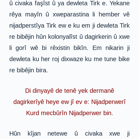
û civaka faşîst û ya dewleta Tirk e. Yekane
rêya mayîn û xweparastina li hember vê
nijadperstîya Tirk ew e ku em ji dewleta Tirk
re bibêjin hûn kolonyalîst û dagirkerin û xwe
li gorî wê bi rêxistin bikîn. Em nikarin ji
dewleta ku her roj dixwaze ku me tune bike
re bibêjin bira.
Di dinyayê de tenê yek dermanê
dagirkerîyê heye ew jî ev e: Nijadperwerî
Kurd mecbûrîn Nijadperwer bin.
Hûn kîjan netewe û civaka xwe ji