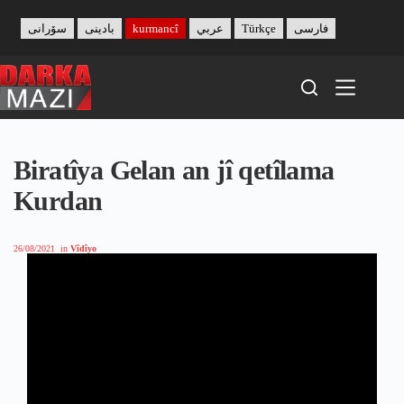
Skip
to
سۆرانی
بادینی
kurmancî
عربي
Türkçe
فارسی
content
Biratîya Gelan an jî qetîlama
Kurdan
26/08/2021
in
Vîdîyo