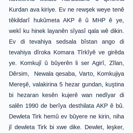
Kurdan ava kiriye. Ev ne rewşek weye tenê
têkildarî hukûmeta AKP ê û MHP ê ye,
wekî ku hinek layanên sîyasî qala wê dikin.
Ev di tevahiya sedsala bîstan ango di
tevahiya dîroka Komara Tîrkîyê ve girêda
ye. Komkujî û bûyerên li ser Agirî, Zîlan,
Dêrsim, Newala qesaba, Varto, Komkujiya
Mereşê, valakirina 5 hezar gundan, kuştina
bi hezaran kesên kujerê wan nedîyar di
salên 1990 de berîya desthilata AKP ê bû.
Dewleta Tirk hemû ev bûyere ne kirin, niha
jî dewleta Tirk bi xwe dike. Dewlet, leşker,