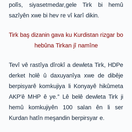
polîs, siyasetmedar,gele Tirk bi hemû
sazîyên xwe bi hev re vî karî dikin.
Tirk baş dizanin gava ku Kurdistan rizgar bo
hebûna Tirkan jî namîne
Tevî vê rastîya dîrokî a dewleta Tirk, HDPe
derket holê û daxuyanîya xwe de dibêje
berpisyarê komkujiya li Konyayê hikûmeta
AKP’ê MHP ê ye.” Lê belê dewleta Tirk ji
hemû komkujiyên 100 salan ên li ser
Kurdan hatîn meşandin berpirsyar e.