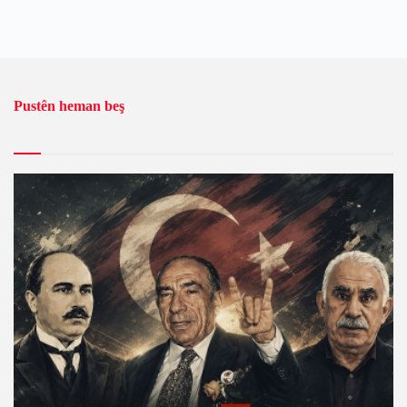
Pustên heman beş