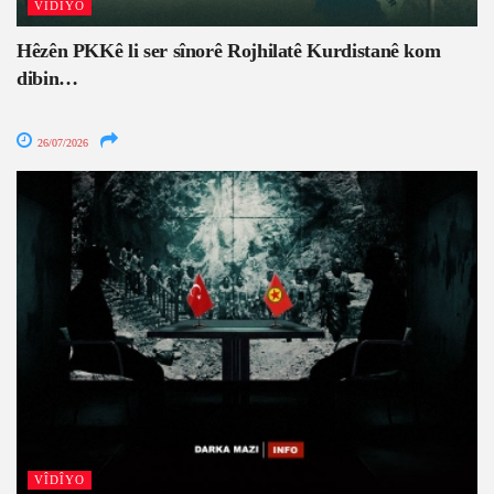
VÎDÎYO
Hêzên PKKê li ser sînorê Rojhilatê Kurdistanê kom
dibin…
26/07/2026
VÎDÎYO