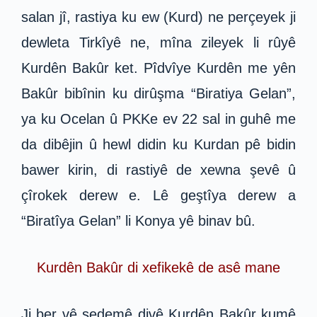
salan jî, rastiya ku ew (Kurd) ne perçeyek ji
dewleta Tirkîyê ne, mîna zileyek li rûyê
Kurdên Bakûr ket. Pîdvîye Kurdên me yên
Bakûr bibînin ku dirûşma “Biratiya Gelan”,
ya ku Ocelan û PKKe ev 22 sal in guhê me
da dibêjin û hewl didin ku Kurdan pê bidin
bawer kirin, di rastiyê de xewna şevê û
çîrokek derew e. Lê geştîya derew a
“Biratîya Gelan” li Konya yê binav bû.
Kurdên Bakûr di xefikekê de asê mane
Ji ber vê sedemê divê Kurdên Bakûr kumê