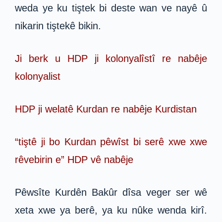
weda ye ku tiştek bi deste wan ve nayê û
nikarin tiştekê bikin.
Ji berk u HDP ji kolonyalîstî re nabêje
kolonyalist
HDP ji welatê Kurdan re nabêje Kurdistan
“tiştê ji bo Kurdan pêwîst bi serê xwe xwe
rêvebirin e” HDP vê nabêje
Pêwsîte Kurdên Bakûr dîsa veger ser wê
xeta xwe ya berê, ya ku nûke wenda kirî.