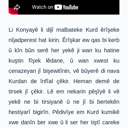
Li Konyayê li dijî malbateke Kurd êrîşeke
nîjadperest hat kirin. Êrîşkar ew qas bi kerb
û kîn bûn serê her yekê ji wan ku hatine
kuştin fîşek lêdane, û wan xwest ku
cenazeyan jî bişewitînin, vê bûyerê di nava
Kurdan de înfîal çêkir. Heman demê de
tirsek jî çêkir. Lê em nekarin pêşîyê li vê
yekê ne bi tirsiyanê û ne jî bi bertekên
hestiyarî bigirîn. Pêdivîye em Kurd kumikê
xwe danîn ber xwe û li ser her tiştî careke