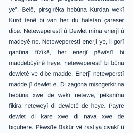
ye”. Belê, pirsgirêka hebûna Kurdan wekî
Kurd tenê bi van her du haletan çareser
dibe. Neteweperestî û Dewlet mîna enerjî û
madeyê ne. Neteweperestî enerjî ye, li gorî
qanûna fîzîkê, her enerjî pêwîstî bi
maddebûyînê heye. neteweperestî bi bûna
dewletê ve dibe madde. Enerjî netewperstî
madde jî dewlet e. Di zagona misogerkirina
hebûna xwe de wekî netewe, pêkanîna
fikira neteweyî di dewletê de heye. Payre
dewlet di kare xwe di nava xwe de
biguhere. Pêwsîte Bakûr vê rastiya civakî û