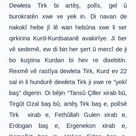
Dewleta Tirk bi artêş, polîs, gel û
burokratên xwe ve yek in. Di navan de
nakokî hebe jî lê wan hebûna xwe li ser
qirkirina Kurd-Kurdsatanê avakirîye. Ji ber
vê sedemê, ew di bin her şert û mercî de ji
bo kuştina Kurdan bi hev re dixebitin.
Rexmê vê rastîya dewleta Tirk, Kurd ev 22
sal in li hundurê dewleta Tirk ji xwe re “yekî
baş” digerin. Di bêjin “Tansû Çiller xirab bû,
Tirgût Ozal baş bû, artêş Tirk baş e, polîsê
Tirk xirab e, Fethûllah Gulen xirab e,
Erdogan baş e, Ergenekon xirab e,