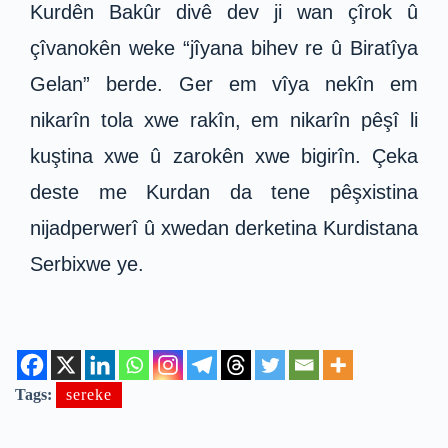
Kurdên Bakûr divê dev ji wan çîrok û
çîvanokên weke “jîyana bihev re û Biratîya
Gelan” berde. Ger em vîya nekîn em
nikarîn tola xwe rakîn, em nikarîn pêşî li
kuştina xwe û zarokên xwe bigirîn. Çeka
deste me Kurdan da tene pêşxistina
nijadperwerî û xwedan derketina Kurdistana
Serbixwe ye.
Tags:
sereke