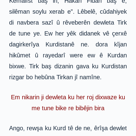
Kemalîst baş in, Hakan Fidan baş e,
silêman soylu xerab e”. Lêbelê, cûdahiyek
di navbera sazî û rêveberên dewleta Tirk
de tune ye. Ew her yêk didanek vê çerxê
dagirkerîya Kurdistanê ne. dora kîjan
hikûmet û rayedarî were ew ê Kurdan
bixwe. Tirk baş dizanin gava ku Kurdistan
rizgar bo hebûna Tirkan jî namîne.
Em nikarin ji dewleta ku her roj dixwaze ku
me tune bike re bibêjin bira
Ango, rewşa ku Kurd tê de ne, êrîşa dewlet