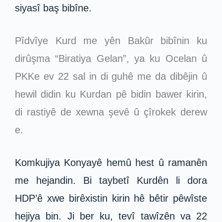
siyasî baş bibîne.
Pîdvîye Kurd me yên Bakûr bibînin ku
dirûşma “Biratiya Gelan”, ya ku Ocelan û
PKKe ev 22 sal in di guhê me da dibêjin û
hewil didin ku Kurdan pê bidin bawer kirin,
di rastiyê de xewna şevê û çîrokek derew
e.
Komkujiya Konyayê hemû hest û ramanên
me hejandin. Bi taybetî Kurdên li dora
HDP’ê xwe birêxistin kirin hê bêtir pêwîste
hejiya bin. Ji ber ku, tevî tawîzên va 22