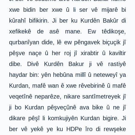
xwe bidin ber xwe û li ser vê mijarê bi
kûrahî bifikirin. Ji ber ku Kurdên Bakûr di
xefikekê de asê mane. Ew têdikoşe,
qurbanîyan dide, lê ew pêngavek biçuçik jî
pêşve naçe û her roj jî xirabtir û kaviltir
dibe. Divê Kurdên Bakur ji vê rastiyê
haydar bin: yên hebûna millî û neteweyî ya
Kurdan, mafê wan ê xwe rêvebirinê û mafê
veqetînê neparêze, nikare santîmetreyek jî
ji bo Kurdan pêşveçûnê ava bike û ne jî
dikare pêşî li komkujiyên Kurdan bigire. Ji
ber vê yekê ye ku HDPe îro di rewşeke