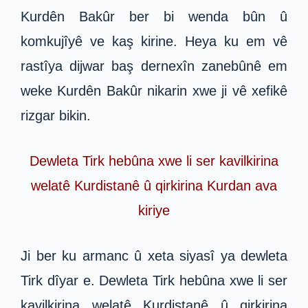
Kurdên Bakûr ber bi wenda bûn û
komkujîyê ve kaş kirine. Heya ku em vê
rastîya dijwar baş dernexîn zanebûnê em
weke Kurdên Bakûr nikarin xwe ji vê xefikê
rizgar bikin.
Dewleta Tirk hebûna xwe li ser kavilkirina
welatê Kurdistanê û qirkirina Kurdan ava
kiriye
Ji ber ku armanc û xeta siyasî ya dewleta
Tirk dîyar e. Dewleta Tirk hebûna xwe li ser
kavilkirina welatê Kurdistanê û qirkirina