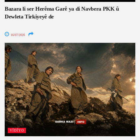
Bazara li ser Herêma Garê ya di Navbera PKK û
Dewleta Tirkiyeyê de
16/07/2026
VÎDÎYO