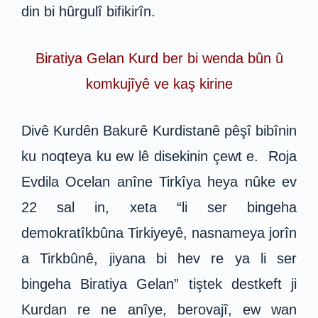
din bi hûrgulî bifikirîn.
Biratiya Gelan Kurd ber bi wenda bûn û
komkujîyê ve kaş kirine
Divê Kurdên Bakurê Kurdistanê pêşî bibînin
ku noqteya ku ew lê disekinin çewt e. Roja
Evdila Ocelan anîne Tirkîya heya nûke ev
22 sal in, xeta “li ser bingeha
demokratîkbûna Tirkiyeyê, nasnameya jorîn
a Tirkbûnê, jiyana bi hev re ya li ser
bingeha Biratiya Gelan” tiştek destkeft ji
Kurdan re ne anîye, berovajî, ew wan