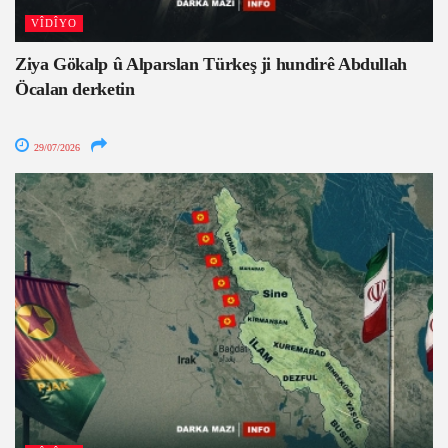
VÎDÎYO
Ziya Gökalp û Alparslan Türkeş ji hundirê Abdullah
Öcalan derketin
29/07/2026