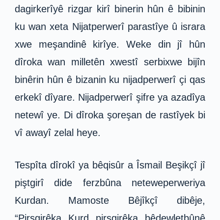
dagirkerîyê rizgar kirî binerin hûn ê bibinin
ku wan xeta Nijatperwerî parastîye û israra
xwe meşandinê kirîye. Weke din jî hûn
dîroka wan milletên xwestî serbixwe bijîn
binêrin hûn ê bizanin ku nijadperwerî çi qas
erkekî dîyare. Nijadperwerî şifre ya azadîya
netewî ye. Di dîroka şoreşan de rastîyek bi
vî awayî zelal heye.
Tespîta dîrokî ya bêqisûr a Îsmail Beşikçî jî
piştgirî dide ferzbûna neteweperweriya
Kurdan. Mamoste Bêjîkçî dibêje,
“Pirsgirêka Kurd pirsgirêka bêdewletbûnê