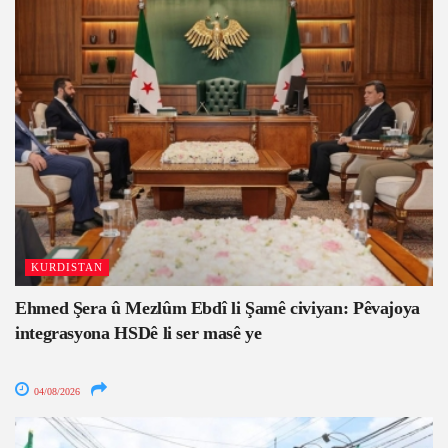
KURDISTAN
Ehmed Şera û Mezlûm Ebdî li Şamê civiyan: Pêvajoya
integrasyona HSDê li ser masê ye
04/08/2026