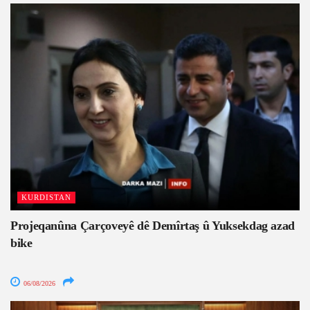
KURDISTAN
Projeqanûna Çarçoveyê dê Demîrtaş û Yuksekdag azad
bike
06/08/2026