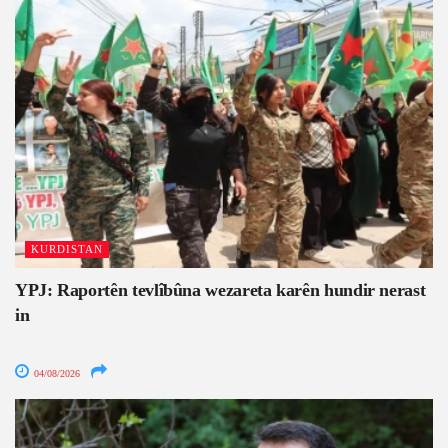
KURDISTAN
YPJ: Raportên tevlîbûna wezareta karên hundir nerast
in
04/08/2026