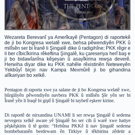
Wezareta Berevanî ya Amerîkayê (Pentagon) di raportekê
de ji bo Kongresa welatê xwe, behsa pêwendiyên PKK û
milîsên ser bi Îranê li Şingalê dike û radigihîne; PKK rêgir e
li ber cîbicîkirina rêkeftina Şingalê, ku çareseriya herî baş e
ji bo bidawîanîna kêşeyan û asayîkirina rewşa deverê.
Herwiha diyar dike ku PKK nahêle rêxistinên Neteweyên
Yekbûyî biçin nav Kampa Mexmûrê ji bo gihandina
alîkariyan bo xelkê.
Pentagon di raporta xwe ya salane de ji bo Kongresa welatê xwe,
hûrgiliyên pêwendiyên navbera PKK û milîsên Şîe yên ser bi
Îranê yên li Iraqê bi giştî û Şingalê bi taybetî eşkere kirine.
Di raportê de nirxandina UNAMI li ser rewşa Şingalê û sedema
nevegera xelkê aware yê Şingalê bo ser cih û warê xwe hatiye
pêşkêşkirin û tê gotin: “Hebûna PKKê li nav Şingalê sedema
bombebaranên berdewam ên Tirkiye û têkbirina zêdetir a