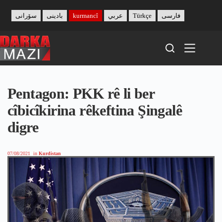
Skip
to
سۆرانی
بادینی
kurmancî
عربي
Türkçe
فارسی
content
Pentagon: PKK rê li ber
cîbicîkirina rêkeftina Şingalê
digre
07/08/2021
in
Kurdistan