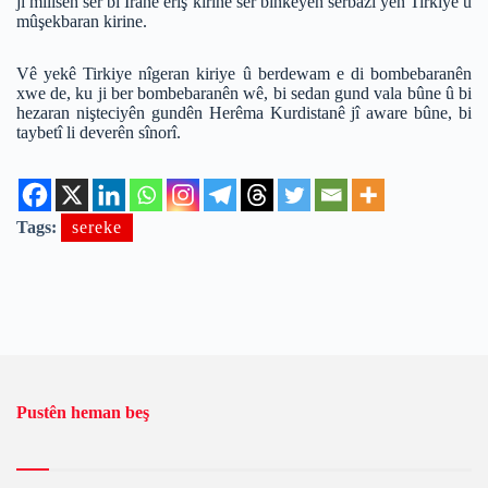
jî milîsên ser bi Îranê êrîş kirine ser binkeyên serbazî yên Tirkiyê û
mûşekbaran kirine.
Vê yekê Tirkiye nîgeran kiriye û berdewam e di bombebaranên
xwe de, ku ji ber bombebaranên wê, bi sedan gund vala bûne û bi
hezaran nişteciyên gundên Herêma Kurdistanê jî aware bûne, bi
taybetî li deverên sînorî.
Tags:
sereke
Pustên heman beş