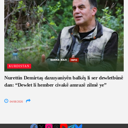
KURDISTAN
Nurettin Demirtaş daxuyaniyên balkêş li ser dewletbûnê
dan: “Dewlet li hember civakê amrazê zilmê ye”
04/08/2026