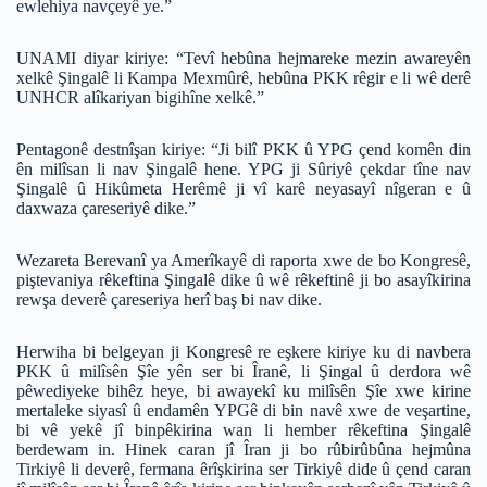
ewlehiya navçeyê ye.”
UNAMI diyar kiriye: “Tevî hebûna hejmareke mezin awareyên
xelkê Şingalê li Kampa Mexmûrê, hebûna PKK rêgir e li wê derê
UNHCR alîkariyan bigihîne xelkê.”
Pentagonê destnîşan kiriye: “Ji bilî PKK û YPG çend komên din
ên milîsan li nav Şingalê hene. YPG ji Sûriyê çekdar tîne nav
Şingalê û Hikûmeta Herêmê ji vî karê neyasayî nîgeran e û
daxwaza çareseriyê dike.”
Wezareta Berevanî ya Amerîkayê di raporta xwe de bo Kongresê,
piştevaniya rêkeftina Şingalê dike û wê rêkeftinê ji bo asayîkirina
rewşa deverê çareseriya herî baş bi nav dike.
Herwiha bi belgeyan ji Kongresê re eşkere kiriye ku di navbera
PKK û milîsên Şîe yên ser bi Îranê, li Şingal û derdora wê
pêwediyeke bihêz heye, bi awayekî ku milîsên Şîe xwe kirine
mertaleke siyasî û endamên YPGê di bin navê xwe de veşartine,
bi vê yekê jî binpêkirina wan li hember rêkeftina Şingalê
berdewam in. Hinek caran jî Îran ji bo rûbirûbûna hejmûna
Tirkiyê li deverê, fermana êrîşkirina ser Tirkiyê dide û çend caran