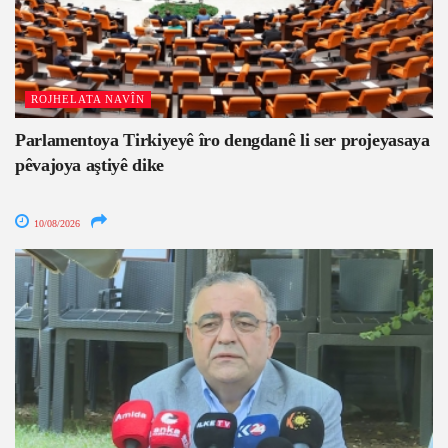
ROJHELATA NAVÎN
Parlamentoya Tirkiyeyê îro dengdanê li ser projeyasaya
pêvajoya aştiyê dike
10/08/2026