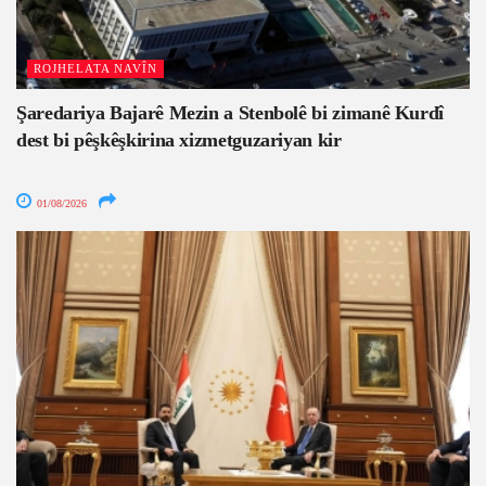
ROJHELATA NAVÎN
Şaredariya Bajarê Mezin a Stenbolê bi zimanê Kurdî
dest bi pêşkêşkirina xizmetguzariyan kir
01/08/2026