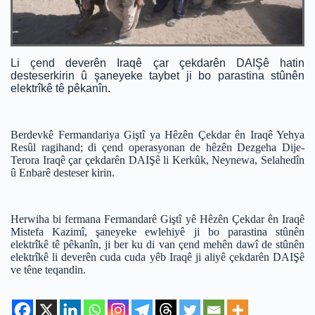
Li çend deverên Iraqê çar çekdarên DAIŞê hatin
desteserkirin û şaneyeke taybet ji bo parastina stûnên
elektrîkê tê pêkanîn.
Berdevkê Fermandariya Giştî ya Hêzên Çekdar ên Iraqê Yehya
Resûl ragihand; di çend operasyonan de hêzên Dezgeha Dije-
Terora Iraqê çar çekdarên DAIŞê li Kerkûk, Neynewa, Selahedîn
û Enbarê desteser kirin.
Herwiha bi fermana Fermandarê Giştî yê Hêzên Çekdar ên Iraqê
Mistefa Kazimî, şaneyeke ewlehiyê ji bo parastina stûnên
elektrîkê tê pêkanîn, ji ber ku di van çend mehên dawî de stûnên
elektrîkê li deverên cuda cuda yêb Iraqê ji aliyê çekdarên DAIŞê
ve têne teqandin.