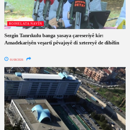
ROJHELATA NAVÎN
Sezgin Tanrıkulu banga yasaya çareseriyê kir:
Amadekariyên veşartî pêvajoyê di xetereyê de dihêlin
01/08/2026