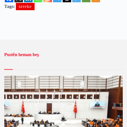
Tags:
sereke
Pustên heman beş