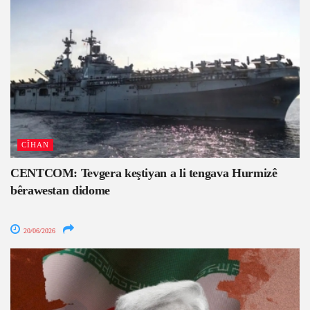
CÎHAN
CENTCOM: Tevgera keştiyan a li tengava Hurmizê
bêrawestan didome
20/06/2026