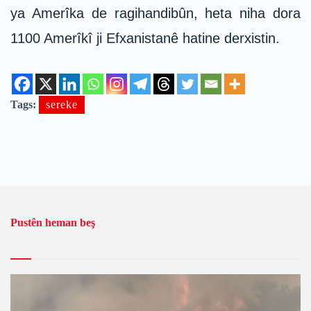
ya Amerîka de ragihandibûn, heta niha dora
1100 Amerîkî ji Efxanistanê hatine derxistin.
Tags:
sereke
Pustên heman beş