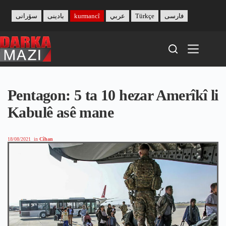
Skip
to
سۆرانی
بادینی
kurmancî
عربي
Türkçe
فارسی
content
Pentagon: 5 ta 10 hezar Amerîkî li
Kabulê asê mane
18/08/2021
in
Cîhan