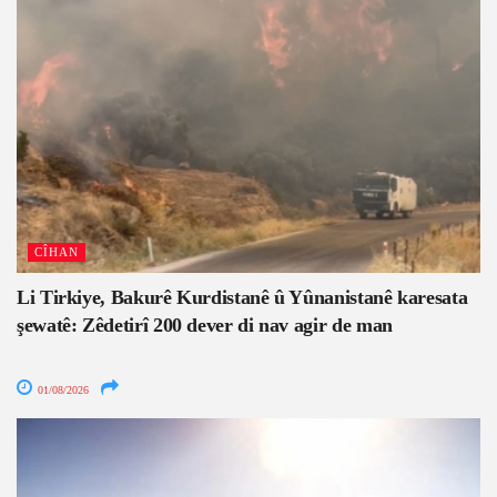
CÎHAN
Li Tirkiye, Bakurê Kurdistanê û Yûnanistanê karesata
şewatê: Zêdetirî 200 dever di nav agir de man
01/08/2026