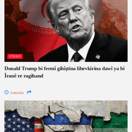
CÎHAN
Donald Trump bi fermî gihîştina lihevkirina dawî ya bi
Îranê re ragihand
15/06/2026