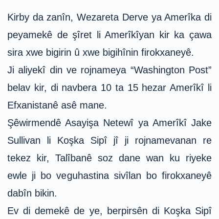
Kirby da zanîn, Wezareta Derve ya Amerîka di
peyamekê de şîret li Amerîkîyan kir ka çawa
sira xwe bigirin û xwe bigihînin firokxaneyê.
Ji aliyekî din ve rojnameya “Washington Post”
belav kir, di navbera 10 ta 15 hezar Amerîkî li
Efxanistanê asê mane.
Şêwirmendê Asayişa Netewî ya Amerîkî Jake
Sullivan li Koşka Sipî jî ji rojnamevanan re
tekez kir, Talîbanê soz dane wan ku riyeke
ewle ji bo veguhastina sivîlan bo firokxaneyê
dabîn bikin.
Ev di demekê de ye, berpirsên di Koşka Sipî