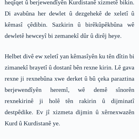
heqîqet û berjewendîyên Kurdistanê xizmetê bikin.
Di avabûna her dewlet û dezgehekê de xeletî û
kêmasî çêdibin. Sazkirin û birêkûpêkbûna wê
dewletê hewceyî bi zemanekî dûr û dirêj heye.
Helbet divê ew xeletî yan kêmasîyên ku tên dîtin bi
zimanekî brayetî û dostanî bên rexne kirin. Lê gava
rexne ji rexnebûna xwe derket û bû çeka paraztina
berjewendîyên heremî, wê demê sînorên
rexnekirinê ji holê tên rakirin û dijminatî
destpêdike. Ev jî xizmeta dijmin û xêrnexwazên
Kurd û Kurdistanê ye.