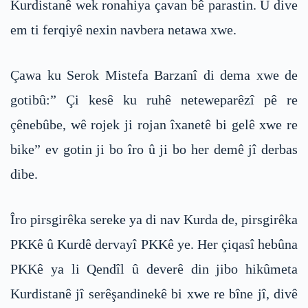
Kurdistanê wek ronahiya çavan bê parastin. Û dive
em ti ferqiyê nexin navbera netawa xwe.
Çawa ku Serok Mistefa Barzanî di dema xwe de
gotibû:” Çi kesê ku ruhê neteweparêzî pê re
çênebûbe, wê rojek ji rojan îxanetê bi gelê xwe re
bike” ev gotin ji bo îro û ji bo her demê jî derbas
dibe.
Îro pirsgirêka sereke ya di nav Kurda de, pirsgirêka
PKKê û Kurdê dervayî PKKê ye. Her çiqasî hebûna
PKKê ya li Qendîl û deverê din jibo hikûmeta
Kurdistanê jî serêşandinekê bi xwe re bîne jî, divê