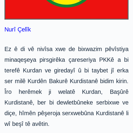
Nurî Çelîk
Ez ê di vê nivîsa xwe de bixwazim pêvîstiya
minaqeşeya pirsgirêka çareseriya PKKê a bi
terefê Kurdan ve giredayî û bi taybet jî erka
ser milê Kurdên Bakurê Kurdistanê bidim kirin.
Îro herêmek ji welatê Kurdan, Başûrê
Kurdistanê, ber bi dewletbûneke serbixwe ve
diçe, hîmên pêşeroja serxwebûna Kurdistanê li
wî beşî tê avêtin.