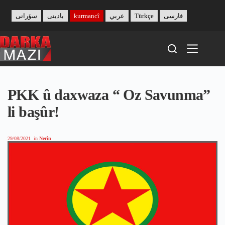
Skip
to
سۆرانی
بادینی
kurmancî
عربي
Türkçe
فارسی
content
PKK û daxwaza “ Oz Savunma”
li başûr!
29/08/2021
in
Nerîn