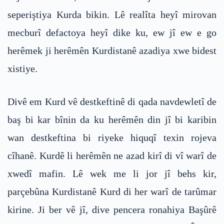
seperiştiya Kurda bikin. Lê realîta heyî mirovan
mecburî defactoya heyî dike ku, ew jî ew e go
herêmek ji herêmên Kurdistanê azadiya xwe bidest
xistiye.
Divê em Kurd vê destkeftinê di qada navdewletî de
baş bi kar bînin da ku herêmên din jî bi karibin
wan destkeftina bi riyeke hiquqî texin rojeva
cîhanê. Kurdê li herêmên ne azad kirî di vî warî de
xwedî mafin. Lê wek me li jor jî behs kir,
parçebûna Kurdistanê Kurd di her warî de tarûmar
kirine. Ji ber vê jî, dive pencera ronahiya Başûrê