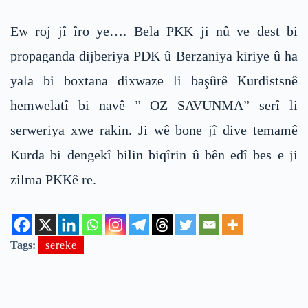
Ew roj jî îro ye…. Bela PKK ji nû ve dest bi
propaganda dijberiya PDK û Berzaniya kiriye û ha
yala bi boxtana dixwaze li başûrê Kurdistsnê
hemwelatî bi navê ” OZ SAVUNMA” serî li
serweriya xwe rakin. Ji wê bone jî dive temamê
Kurda bi dengekî bilin biqîrin û bên edî bes e ji
zilma PKKê re.
Tags:
sereke