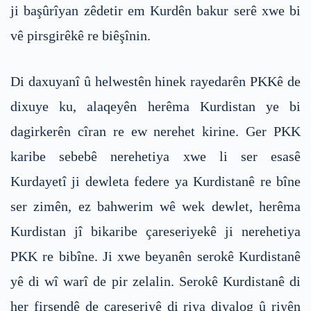
ji başûrîyan zêdetir em Kurdên bakur serê xwe bi
vê pirsgirêkê re biêşînin.
Di daxuyanî û helwestên hinek rayedarên PKKê de
dixuye ku, alaqeyên herêma Kurdistan ye bi
dagirkerên cîran re ew nerehet kirine. Ger PKK
karibe sebebê nerehetiya xwe li ser esasê
Kurdayetî ji dewleta federe ya Kurdistanê re bîne
ser zimên, ez bahwerim wê wek dewlet, herêma
Kurdistan jî bikaribe çareseriyekê ji nerehetiya
PKK re bibîne. Ji xwe beyanên serokê Kurdistanê
yê di wî warî de pir zelalin. Serokê Kurdistanê di
her firsendê de çareseriyê di riya diyalog û riyên