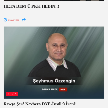
HETA DEM Û PKK HEBIN!!!
05/08/2026
NERÎN
Rewşa Şerê Navbera DYE-Îsraîl û Îranê