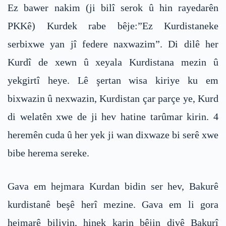
Ez bawer nakim (ji bilî serok û hin rayedarên
PKKê) Kurdek rabe bêje:”Ez Kurdistaneke
serbixwe yan jî federe naxwazim”. Di dilê her
Kurdî de xewn û xeyala Kurdistana mezin û
yekgirtî heye. Lê şertan wisa kiriye ku em
bixwazin û nexwazin, Kurdistan çar parçe ye, Kurd
di welatên xwe de ji hev hatine tarûmar kirin. 4
heremên cuda û her yek ji wan dixwaze bi serê xwe
bibe herema sereke.
Gava em hejmara Kurdan bidin ser hev, Bakurê
kurdistanê beşê herî mezine. Gava em li gora
hejmarê bilivin, hinek karin bêjin divê Bakurî