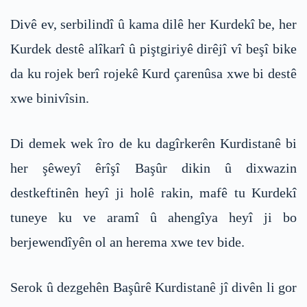
Divê ev, serbilindî û kama dilê her Kurdekî be, her
Kurdek destê alîkarî û piştgiriyê dirêjî vî beşî bike
da ku rojek berî rojekê Kurd çarenûsa xwe bi destê
xwe binivîsin.
Di demek wek îro de ku dagîrkerên Kurdistanê bi
her şêweyî êrîşî Başûr dikin û dixwazin
destkeftinên heyî ji holê rakin, mafê tu Kurdekî
tuneye ku ve aramî û ahengîya heyî ji bo
berjewendîyên ol an herema xwe tev bide.
Serok û dezgehên Başûrê Kurdistanê jî divên li gor