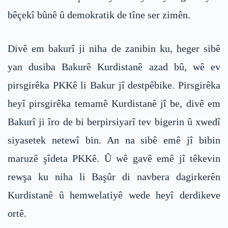
bêçekî bûnê û demokratik de tîne ser zimên.
Divê em bakurî ji niha de zanibin ku, heger sibê
yan dusiba Bakurê Kurdistanê azad bû, wê ev
pirsgirêka PKKê li Bakur jî destpêbike. Pirsgirêka
heyî pirsgirêka temamê Kurdistanê jî be, divê em
Bakurî ji îro de bi berpirsiyarî tev bigerin û xwedî
siyasetek netewî bin. An na sibê emê jî bibin
maruzê şîdeta PKKê. Û wê gavê emê jî têkevin
rewşa ku niha li Başûr di navbera dagirkerên
Kurdistanê û hemwelatiyê wede heyî derdikeve
ortê.