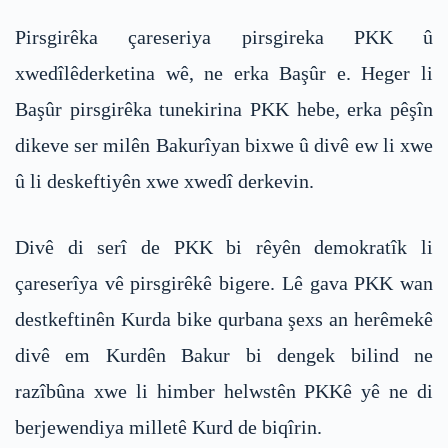
Pirsgirêka çareseriya pirsgireka PKK û
xwedîlêderketina wê, ne erka Başûr e. Heger li
Başûr pirsgirêka tunekirina PKK hebe, erka pêşîn
dikeve ser milên Bakurîyan bixwe û divê ew li xwe
û li deskeftiyên xwe xwedî derkevin.
Divê di serî de PKK bi rêyên demokratîk li
çareserîya vê pirsgirêkê bigere. Lê gava PKK wan
destkeftinên Kurda bike qurbana şexs an herêmekê
divê em Kurdên Bakur bi dengek bilind ne
razîbûna xwe li himber helwstên PKKê yê ne di
berjewendiya milletê Kurd de biqîrin.