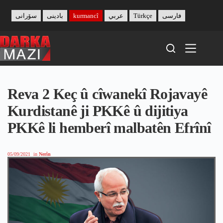
Skip
to
سۆرانی
بادینی
kurmancî
عربي
Türkçe
فارسی
content
Reva 2 Keç û cîwanekî Rojavayê
Kurdistanê ji PKKê û dijitiya
PKKê li hemberî malbatên Efrînî
05/09/2021
in
Nerîn