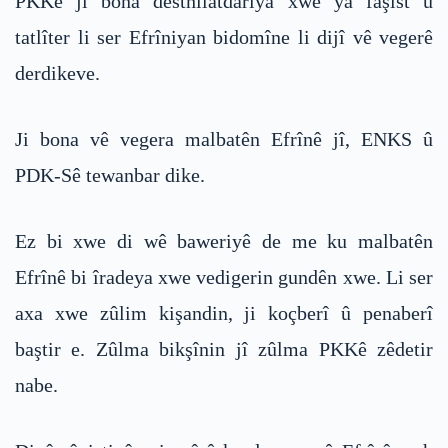
PKKê ji bona desthilatdariya xwe ya faşîst û
tatlîter li ser Efrîniyan bidomîne li dijî vê vegerê
derdikeve.
Ji bona vê vegera malbatên Efrînê jî, ENKS û
PDK-Sê tewanbar dike.
Ez bi xwe di wê baweriyê de me ku malbatên
Efrînê bi îradeya xwe vedigerin gundên xwe. Li ser
axa xwe zûlim kişandin, ji koçberî û penaberî
baştir e. Zûlma bikşînin jî zûlma PKKê zêdetir
nabe.