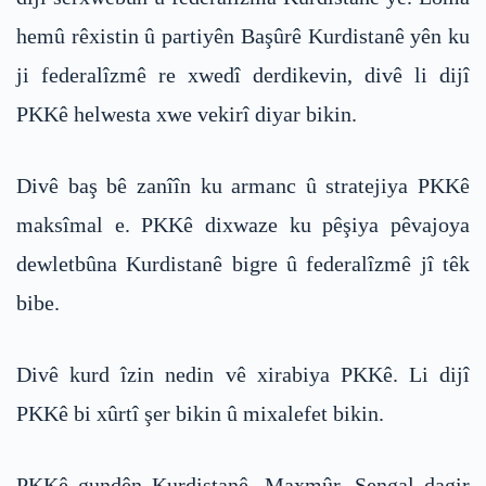
hemû rêxistin û partiyên Başûrê Kurdistanê yên ku
ji federalîzmê re xwedî derdikevin, divê li dijî
PKKê helwesta xwe vekirî diyar bikin.
Divê baş bê zanîîn ku armanc û stratejiya PKKê
maksîmal e. PKKê dixwaze ku pêşiya pêvajoya
dewletbûna Kurdistanê bigre û federalîzmê jî têk
bibe.
Divê kurd îzin nedin vê xirabiya PKKê. Li dijî
PKKê bi xûrtî şer bikin û mixalefet bikin.
PKKê gundên Kurdistanê, Maxmûr, Şengal dagir