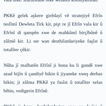
PKKê gelek aşkere girêdayî vê stratejiyê Efrîn
teslîmî Dewleta Tirk kir, pişt re jî Efrîn vala kir û
Efrînî di qampên xwe de mahkûmî birçîbûnê û
zûlmê kir. Li ser wan desthilatdariyeke faşîst û
totalîter çêkir.
Nûha jî malbatên Efrînî ji bona ku li gundê xwe
azad bijîn û çandiyê bikin û jiyaneke xweş derbas
bikin; ji zûlma PKKê ya fasîst û totalîter xelas
bibin, vedigerin Efrînê.