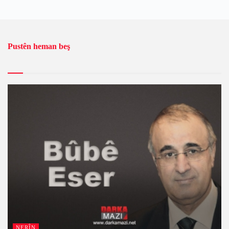
Pustên heman beş
NERÎN