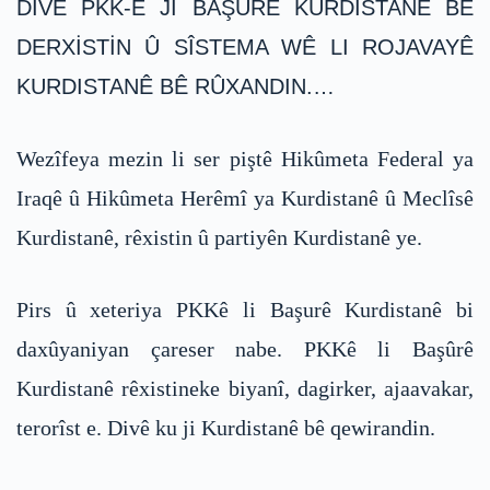
DIVÊ PKK-Ê JI BAŞÛRÊ KURDISTANÊ BÊ
DERXİSTİN Û SÎSTEMA WÊ LI ROJAVAYÊ
KURDISTANÊ BÊ RÛXANDIN.…
Wezîfeya mezin li ser piştê Hikûmeta Federal ya
Iraqê û Hikûmeta Herêmî ya Kurdistanê û Meclîsê
Kurdistanê, rêxistin û partiyên Kurdistanê ye.
Pirs û xeteriya PKKê li Başurê Kurdistanê bi
daxûyaniyan çareser nabe. PKKê li Başûrê
Kurdistanê rêxistineke biyanî, dagirker, ajaavakar,
terorîst e. Divê ku ji Kurdistanê bê qewirandin.