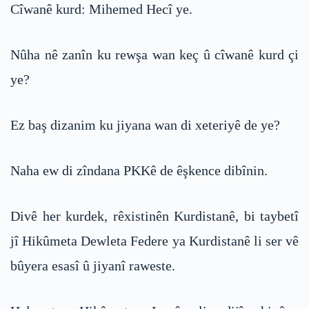
Cîwanê kurd: Mihemed Hecî ye.
Nûha nê zanîn ku rewşa wan keç û cîwanê kurd çi
ye?
Ez baş dizanim ku jiyana wan di xeteriyê de ye?
Naha ew di zîndana PKKê de êşkence dibînin.
Divê her kurdek, rêxistinên Kurdistanê, bi taybetî
jî Hikûmeta Dewleta Federe ya Kurdistanê li ser vê
bûyera esasî û jiyanî raweste.