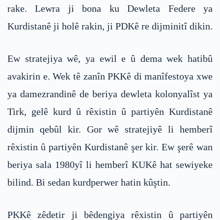
rake. Lewra ji bona ku Dewleta Federe ya
Kurdistanê ji holê rakin, ji PDKê re dijminitî dikin.
Ew stratejiya wê, ya ewil e û dema wek hatibû
avakirin e. Wek tê zanîn PKKê di manîfestoya xwe
ya damezrandinê de beriya dewleta kolonyalîst ya
Tirk, gelê kurd û rêxistin û partiyên Kurdistanê
dijmin qebûl kir. Gor wê stratejiyê li hemberî
rêxistin û partiyên Kurdistanê şer kir. Ew şerê wan
beriya sala 1980yî li hemberî KUKê hat sewiyeke
bilind. Bi sedan kurdperwer hatin kûştin.
PKKê zêdetir ji bêdengiya rêxistin û partiyên