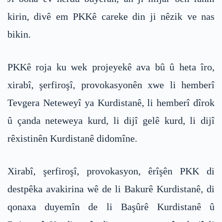
kirin, divê em PKKê careke din ji nêzik ve nas
bikin.
PKKê roja ku wek projeyekê ava bû û heta îro,
xirabî, şerfiroşî, provokasyonên xwe li hemberî
Tevgera Neteweyî ya Kurdistanê, li hemberî dîrok
û çanda neteweya kurd, li dijî gelê kurd, li dijî
rêxistinên Kurdistanê didomîne.
Xirabî, şerfiroşî, provokasyon, êrîşên PKK di
destpêka avakirina wê de li Bakurê Kurdistanê, di
qonaxa duyemîn de li Başûrê Kurdistanê û