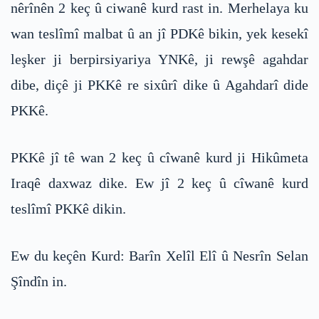
nêrînên 2 keç û ciwanê kurd rast in. Merhelaya ku
wan teslîmî malbat û an jî PDKê bikin, yek kesekî
leşker ji berpirsiyariya YNKê, ji rewşê agahdar
dibe, diçê ji PKKê re sixûrî dike û Agahdarî dide
PKKê.
PKKê jî tê wan 2 keç û cîwanê kurd ji Hikûmeta
Iraqê daxwaz dike. Ew jî 2 keç û cîwanê kurd
teslîmî PKKê dikin.
Ew du keçên Kurd: Barîn Xelîl Elî û Nesrîn Selan
Şîndîn in.