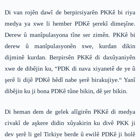
Di van rojên dawî de berpirsiyarên PKKê bi riya
medya ya xwe li hember PDKê şerekî dimeşîne.
Derew û manîpulasyona tîne ser zimên. PKKê bi
derew û manîpulasyonên xwe, kurdan dikin
dijminê kurdan. Berpirsên PKKê di daxûyaniyên
xwe de dibêjin ku, “PDK di nava xiyanetê de ye û
şerê li dijê PDKê hêdî nabe şerê birakujiye.“ Yanî
dibêjin ku ji bona PDKê tûne bikin, dê şer bikin.
Di heman dem de gelek alîgirên PKKê di medya
civakî de aşkere didin xûyakirin ku divê PKK ji
dev şerê li gel Tirkiye berde û ewilê PDKê ji holê