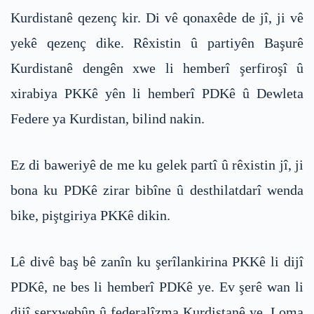
Kurdistanê qezenç kir. Di vê qonaxêde de jî, ji vê
yekê qezenç dike. Rêxistin û partiyên Başurê
Kurdistanê dengên xwe li hemberî şerfiroşî û
xirabiya PKKê yên li hemberî PDKê û Dewleta
Federe ya Kurdistan, bilind nakin.
Ez di baweriyê de me ku gelek partî û rêxistin jî, ji
bona ku PDKê zirar bibîne û desthilatdarî wenda
bike, piştgiriya PKKê dikin.
Lê divê baş bê zanîn ku şerîlankirina PKKê li dijî
PDKê, ne bes li hemberî PDKê ye. Ev şerê wan li
dijî serxwebûn û federalîzma Kurdistanê ye. Loma