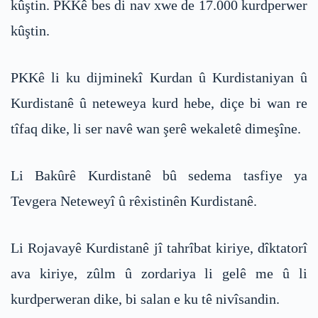
kûştin. PKKê bes di nav xwe de 17.000 kurdperwer
kûştin.
PKKê li ku dijminekî Kurdan û Kurdistaniyan û
Kurdistanê û neteweya kurd hebe, diçe bi wan re
tîfaq dike, li ser navê wan şerê wekaletê dimeşîne.
Li Bakûrê Kurdistanê bû sedema tasfiye ya
Tevgera Neteweyî û rêxistinên Kurdistanê.
Li Rojavayê Kurdistanê jî tahrîbat kiriye, dîktatorî
ava kiriye, zûlm û zordariya li gelê me û li
kurdperweran dike, bi salan e ku tê nivîsandin.