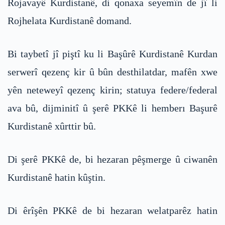
Rojavayê Kurdistanê, di qonaxa seyemîn de jî li
Rojhelata Kurdistanê domand.
Bi taybetî jî piştî ku li Başûrê Kurdistanê Kurdan
serwerî qezenç kir û bûn desthilatdar, mafên xwe
yên neteweyî qezenç kirin; statuya federe/federal
ava bû, dijminitî û şerê PKKê li hemberı Başurê
Kurdistanê xûrttir bû.
Di şerê PKKê de, bi hezaran pêşmerge û ciwanên
Kurdistanê hatin kûştin.
Di êrîşên PKKê de bi hezaran welatparêz hatin