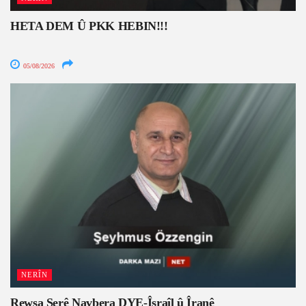
HETA DEM Û PKK HEBIN!!!
05/08/2026
NERÎN
Rewşa Şerê Navbera DYE-Îsraîl û Îranê