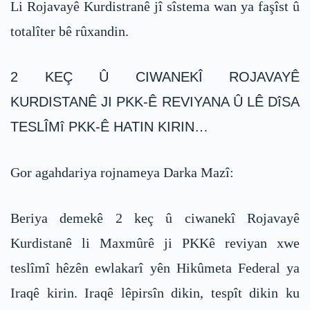
Li Rojavayê Kurdistranê jî sîstema wan ya faşîst û
totalîter bê rûxandin.
2 KEÇ Û CIWANEKÎ ROJAVAYÊ
KURDISTANÊ JI PKK-Ê REVIYANA Û LÊ DîSA
TESLÎMî PKK-Ê HATIN KIRIN…
Gor agahdariya rojnameya Darka Mazî:
Beriya demekê 2 keç û ciwanekî Rojavayê
Kurdistanê li Maxmûrê ji PKKê reviyan xwe
teslîmî hêzên ewlakarî yên Hikûmeta Federal ya
Iraqê kirin. Iraqê lêpirsîn dikin, tespît dikin ku