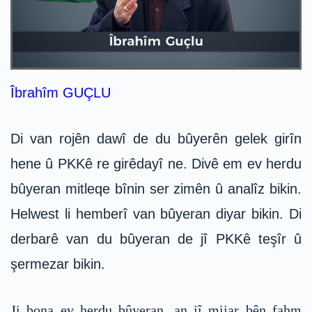
Îbrahîm GUÇLU
Di van rojên dawî de du bûyerên gelek girîn
hene û PKKê re girêdayî ne. Divê em ev herdu
bûyeran mitleqe bînin ser zimên û analîz bikin.
Helwest li hemberî van bûyeran diyar bikin. Di
derbarê van du bûyeran de jî PKKê teşîr û
şermezar bikin.
Ji bona ev herdu bûyeran, an jî mijar bên fahm