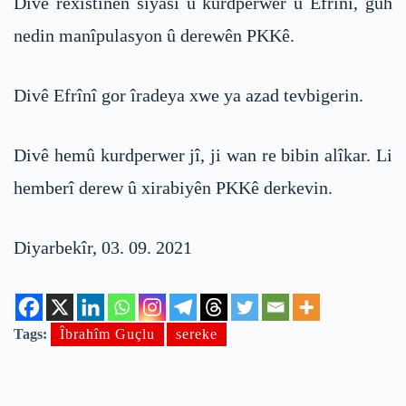
Divê rêxistinên siyasî û kurdperwer û Efrînî, guh
nedin manîpulasyon û derewên PKKê.
Divê Efrînî gor îradeya xwe ya azad tevbigerin.
Divê hemû kurdperwer jî, ji wan re bibin alîkar. Li
hemberî derew û xirabiyên PKKê derkevin.
Diyarbekîr, 03. 09. 2021
Tags:
Îbrahîm Guçlu
sereke