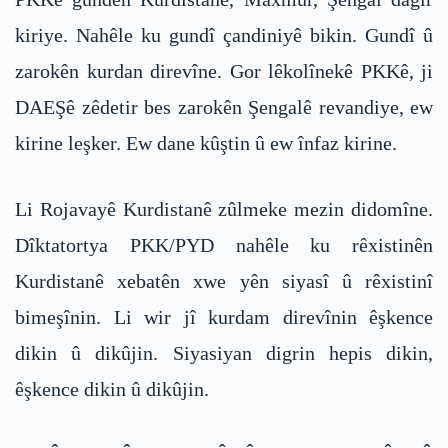
kiriye. Nahêle ku gundî çandiniyê bikin. Gundî û
zarokên kurdan direvîne. Gor lêkolînekê PKKê, ji
DAEŞê zêdetir bes zarokên Şengalê revandiye, ew
kirine leşker. Ew dane kûştin û ew înfaz kirine.
Li Rojavayê Kurdistanê zûlmeke mezin didomîne.
Dîktatortya PKK/PYD nahêle ku rêxistinên
Kurdistanê xebatên xwe yên siyasî û rêxistinî
bimeşînin. Li wir jî kurdam direvînin êşkence
dikin û dikûjin. Siyasiyan digrin hepis dikin,
êşkence dikin û dikûjin.