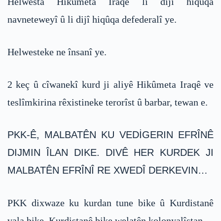
Helwesta Hikûmeta Iraqê li dijî hiqûqa
navneteweyî û li dijî hiqûqa defederalî ye.
Helwesteke ne însanî ye.
2 keç û cîwanekî kurd ji aliyê Hikûmeta Iraqê ve
teslîmkirina rêxistineke terorîst û barbar, tewan e.
PKK-Ê, MALBATÊN KU VEDİGERIN EFRÎNÊ
DIJMIN ÎLAN DIKE. DIVÊ HER KURDEK JI
MALBATÊN EFRÎNÎ RE XWEDÎ DERKEVIN…
PKK dixwaze ku kurdan tune bike û Kurdistanê
vala bike. Kurdistanê bike welatên kolonyalîstan.