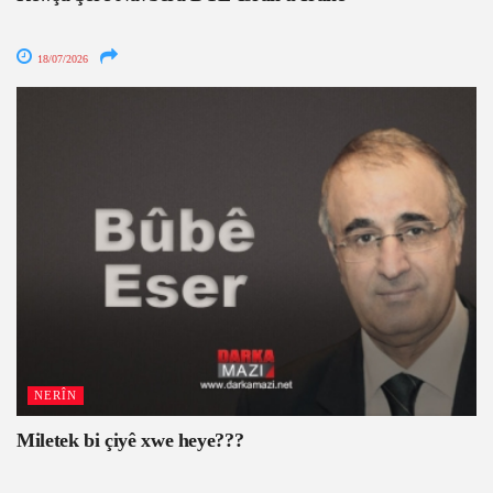
18/07/2026
NERÎN
Miletek bi çiyê xwe heye???