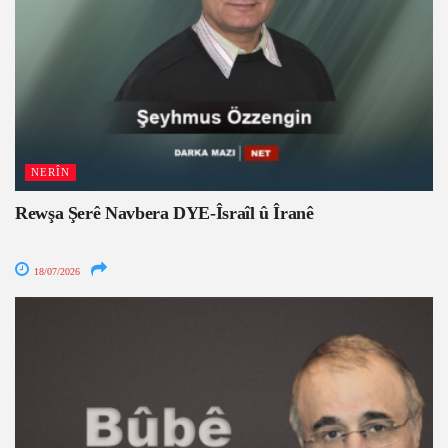
NERÎN
Rewşa Şerê Navbera DYE-Îsraîl û Îranê
18/07/2026