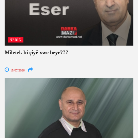
NERÎN
Miletek bi çiyê xwe heye???
15/07/2026