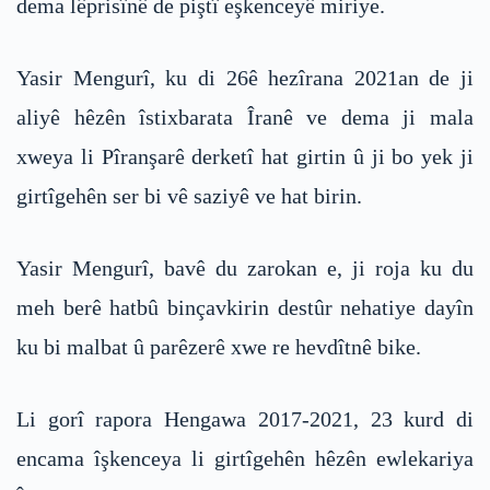
dema lêprisînê de piştî eşkenceyê miriye.
Yasir Mengurî, ku di 26ê hezîrana 2021an de ji
aliyê hêzên îstixbarata Îranê ve dema ji mala
xweya li Pîranşarê derketî hat girtin û ji bo yek ji
girtîgehên ser bi vê saziyê ve hat birin.
Yasir Mengurî, bavê du zarokan e, ji roja ku du
meh berê hatbû binçavkirin destûr nehatiye dayîn
ku bi malbat û parêzerê xwe re hevdîtnê bike.
Li gorî rapora Hengawa 2017-2021, 23 kurd di
encama îşkenceya li girtîgehên hêzên ewlekariya