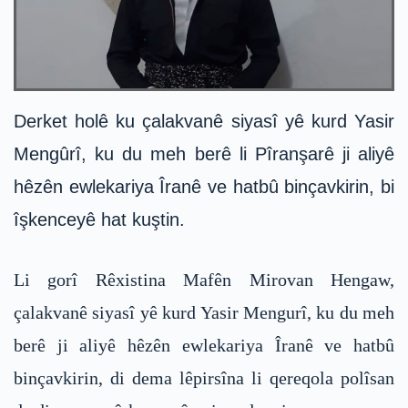
Derket holê ku çalakvanê siyasî yê kurd Yasir
Mengûrî, ku du meh berê li Pîranşarê ji aliyê
hêzên ewlekariya Îranê ve hatbû binçavkirin, bi
îşkenceyê hat kuştin.
Li gorî Rêxistina Mafên Mirovan Hengaw,
çalakvanê siyasî yê kurd Yasir Mengurî, ku du meh
berê ji aliyê hêzên ewlekariya Îranê ve hatbû
binçavkirin, di dema lêpirsîna li qereqola polîsan