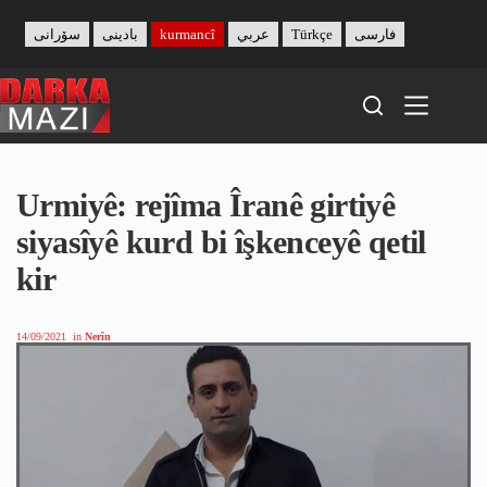
Skip
to
سۆرانی
بادینی
kurmancî
عربي
Türkçe
فارسی
content
Urmiyê: rejîma Îranê girtiyê
siyasîyê kurd bi îşkenceyê qetil
kir
14/09/2021
in
Nerîn