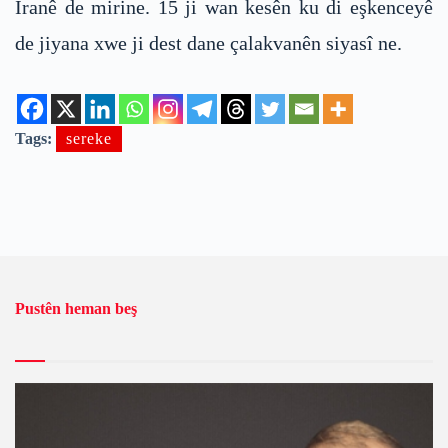
Îranê de mirine. 15 ji wan kesên ku di eşkenceyê
de jiyana xwe ji dest dane çalakvanên siyasî ne.
Tags:
sereke
Pustên heman beş