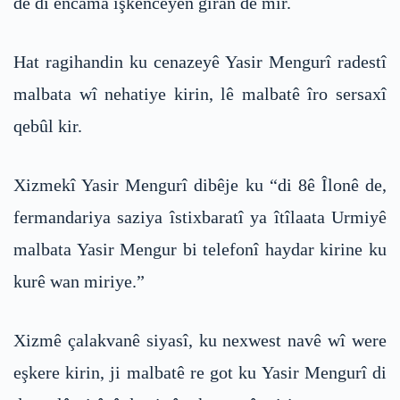
de di encama îşkenceyên giran de mir.
Hat ragihandin ku cenazeyê Yasir Mengurî radestî
malbata wî nehatiye kirin, lê malbatê îro sersaxî
qebûl kir.
Xizmekî Yasir Mengurî dibêje ku “di 8ê Îlonê de,
fermandariya saziya îstixbaratî ya îtîlaata Urmiyê
malbata Yasir Mengur bi telefonî haydar kirine ku
kurê wan miriye.”
Xizmê çalakvanê siyasî, ku nexwest navê wî were
eşkere kirin, ji malbatê re got ku Yasir Mengurî di