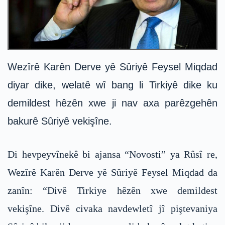
Wezîrê Karên Derve yê Sûriyê Feysel Miqdad
diyar dike, welatê wî bang li Tirkiyê dike ku
demildest hêzên xwe ji nav axa parêzgehên
bakurê Sûriyê vekişîne.
Di hevpeyvînekê bi ajansa “Novosti” ya Rûsî re,
Wezîrê Karên Derve yê Sûriyê Feysel Miqdad da
zanîn: “Divê Tirkiye hêzên xwe demildest
vekişîne. Divê civaka navdewletî jî piştevaniya