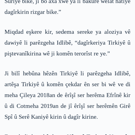
Sûriyê bike, ji bo axa xwe ya li bakurê welat hatiye
dagîrkirin rizgar bike.”
Miqdad eşkere kir, sedema sereke ya aloziya vê
dawiyê li parêzgeha Idlibê, “dagîrkeriya Tirkiyê û
piştevanîkirina wê ji komên terorîst re ye.”
Ji bilî hebûna hêzên Tirkiyê li parêzgeha Idlibê,
artêşa Tirkiyê û komên çekdar ên ser bi wê ve di
meha Çileya 2018an de êrîşî ser herêma Efrînê kir
û di Cotmeha 2019an de jî êrîşî ser herêmên Girê
Spî û Serê Kaniyê kirin û dagîr kirine.