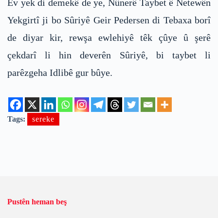
Ev yek di demekê de ye, Nûnerê Taybet ê Netewên
Yekgirtî ji bo Sûriyê Geir Pedersen di Tebaxa borî
de diyar kir, rewşa ewlehiyê têk çûye û şerê
çekdarî li hin deverên Sûriyê, bi taybet li
parêzgeha Idlibê gur bûye.
Tags:
sereke
Pustên heman beş