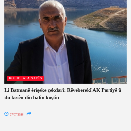
ROJHELATA NAVÎN
Li Batmanê êrîşeke çekdarî: Rêveberekî AK Partiyê û
du kesên din hatin kuştin
27/07/2026