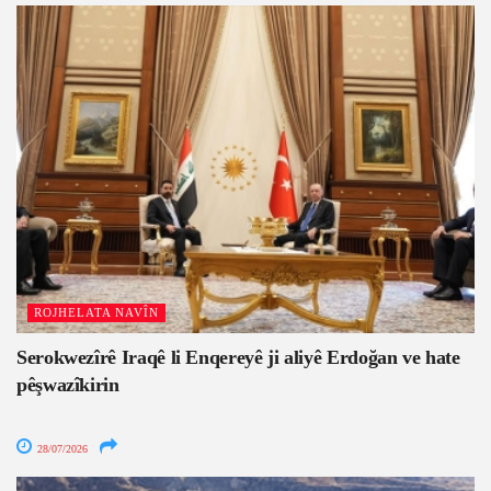
ROJHELATA NAVÎN
Serokwezîrê Iraqê li Enqereyê ji aliyê Erdoğan ve hate
pêşwazîkirin
28/07/2026