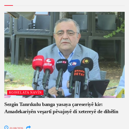
ROJHELATA NAVÎN
Sezgin Tanrıkulu banga yasaya çareseriyê kir:
Amadekariyên veşartî pêvajoyê di xetereyê de dihêlin
01/08/2026