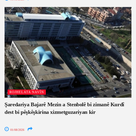
ROJHELATA NAVÎN
Şaredariya Bajarê Mezin a Stenbolê bi zimanê Kurdî
dest bi pêşkêşkirina xizmetguzariyan kir
01/08/2026