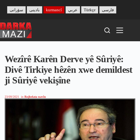
Skip
to
سۆرانی
بادینی
kurmancî
عربي
Türkçe
فارسی
content
Wezîrê Karên Derve yê Sûriyê:
Divê Tirkiye hêzên xwe demildest
ji Sûriyê vekişîne
23/09/2021
in
Rojhelata navîn