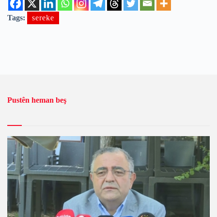
Tags:
sereke
Pustên heman beş