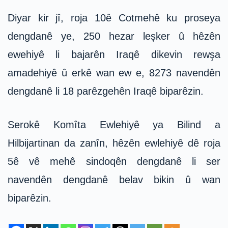
Diyar kir jî, roja 10ê Cotmehê ku proseya
dengdanê ye, 250 hezar leşker û hêzên
ewehiyê li bajarên Iraqê dikevin rewşa
amadehiyê û erkê wan ew e, 8273 navendên
dengdanê li 18 parêzgehên Iraqê biparêzin.
Serokê Komîta Ewlehiyê ya Bilind a
Hilbijartinan da zanîn, hêzên ewlehiyê dê roja
5ê vê mehê sindoqên dengdanê li ser
navendên dengdanê belav bikin û wan
biparêzin.