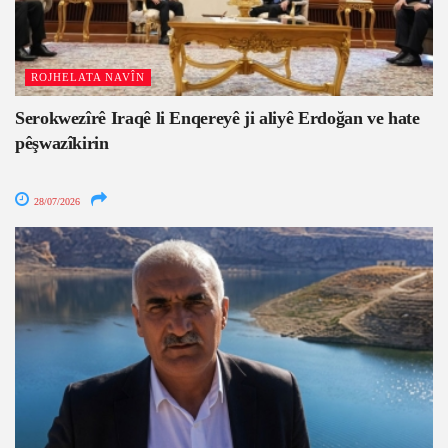
ROJHELATA NAVÎN
Serokwezîrê Iraqê li Enqereyê ji aliyê Erdoğan ve hate
pêşwazîkirin
28/07/2026