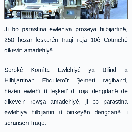
Ji bo parastina ewlehiya proseya hilbijartinê,
250 hezar leşkerên Iraqî roja 10ê Cotmehê
dikevin amadehiyê.
Serokê Komîta Ewlehiyê ya Bilind a
Hilbijartinan Ebdulemîr Şemerî ragihand,
hêzên ewlehî û leşkerî di roja dengdanê de
dikevein rewşa amadehiyê, ji bo parastina
ewlehiya hilbijartin û binkeyên dengdanê li
seranserî Iraqê.