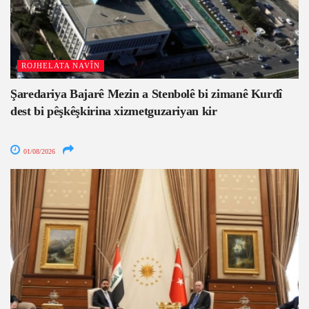
ROJHELATA NAVÎN
Şaredariya Bajarê Mezin a Stenbolê bi zimanê Kurdî
dest bi pêşkêşkirina xizmetguzariyan kir
01/08/2026