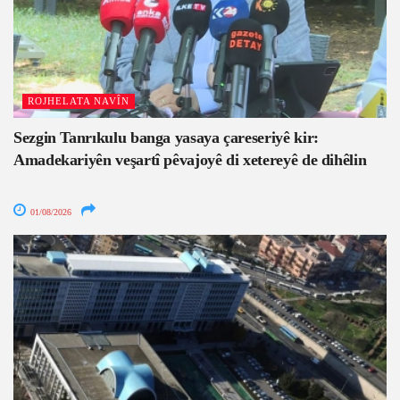
ROJHELATA NAVÎN
Sezgin Tanrıkulu banga yasaya çareseriyê kir:
Amadekariyên veşartî pêvajoyê di xetereyê de dihêlin
01/08/2026