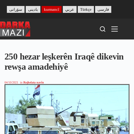
Skip
to
سۆرانی
بادینی
kurmancî
عربي
Türkçe
فارسی
content
250 hezar leşkerên Iraqê dikevin
rewşa amadehiyê
04/10/2021
in
Rojhelata navîn