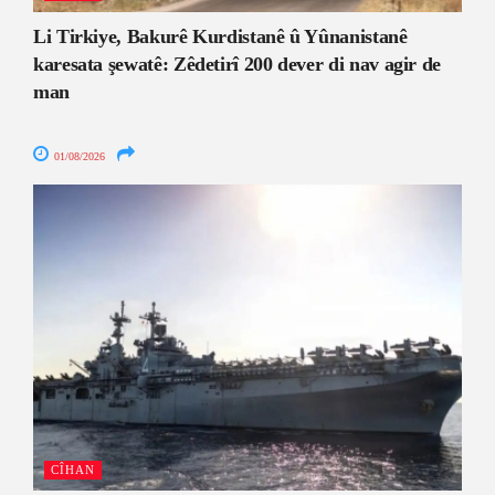
Li Tirkiye, Bakurê Kurdistanê û Yûnanistanê
karesata şewatê: Zêdetirî 200 dever di nav agir de
man
01/08/2026
CÎHAN