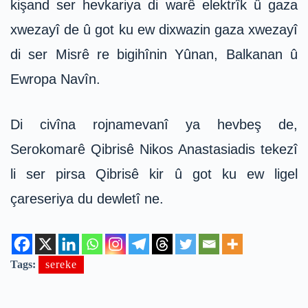
kişand ser hevkariya di warê elektrîk û gaza
xwezayî de û got ku ew dixwazin gaza xwezayî
di ser Misrê re bigihînin Yûnan, Balkanan û
Ewropa Navîn.
Di civîna rojnamevanî ya hevbeş de,
Serokomarê Qibrisê Nikos Anastasiadis tekezî
li ser pirsa Qibrisê kir û got ku ew ligel
çareseriya du dewletî ne.
Tags:
sereke