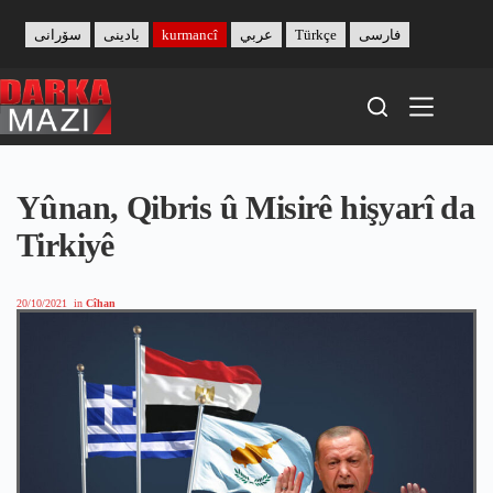
Skip
to
سۆرانی
بادینی
kurmancî
عربي
Türkçe
فارسی
content
Yûnan, Qibris û Misirê hişyarî da
Tirkiyê
20/10/2021
in
Cîhan