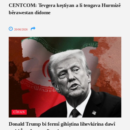
CENTCOM: Tevgera keştiyan a li tengava Hurmizê
bêrawestan didome
20/06/2026
CÎHAN
Donald Trump bi fermî gihîştina lihevkirina dawî