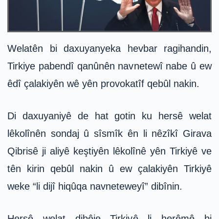
Welatên bi daxuyanyeka hevbar ragihandin,
Tirkiye pabendî qanûnên navnetewî nabe û ew
êdî çalakiyên wê yên provokatîf qebûl nakin.
Di daxuyaniyê de hat gotin ku hersê welat
lêkolînên sondaj û sîsmîk ên li nêzîkî Girava
Qibrisê ji aliyê keştiyên lêkolînê yên Tirkiyê ve
tên kirin qebûl nakin û ew çalakiyên Tirkiyê
weke “li dijî hiqûqa navneteweyî” dibînin.
Hersê welat dibêje Tirkiyê li herêmê bi