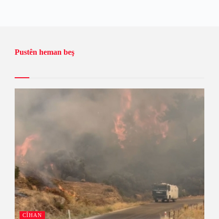
Pustên heman beş
CÎHAN