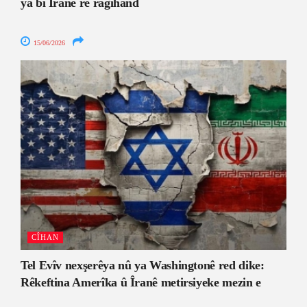
ya bi Îranê re ragihand
15/06/2026
CÎHAN
Tel Evîv nexşerêya nû ya Washingtonê red dike:
Rêkeftina Amerîka û Îranê metirsiyeke mezin e