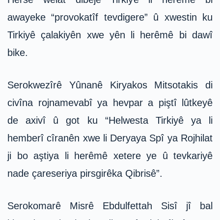
awayeke “provokatîf tevdigere” û xwestin ku
Tirkiyê çalakiyên xwe yên li herêmê bi dawî
bike.
Serokwezîrê Yûnanê Kiryakos Mitsotakis di
civîna rojnamevabî ya hevpar a piştî lûtkeyê
de axivî û got ku “Helwesta Tirkiyê ya li
hemberî cîranên xwe li Deryaya Spî ya Rojhilat
ji bo aştiya li herêmê xetere ye û tevkariyê
nade çareseriya pirsgirêka Qibrisê”.
Serokomarê Misrê Ebdulfettah Sisî jî bal