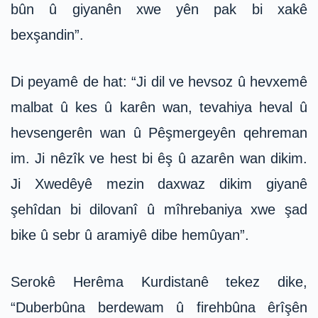
bûn û giyanên xwe yên pak bi xakê
bexşandin”.
Di peyamê de hat: “Ji dil ve hevsoz û hevxemê
malbat û kes û karên wan, tevahiya heval û
hevsengerên wan û Pêşmergeyên qehreman
im. Ji nêzîk ve hest bi êş û azarên wan dikim.
Ji Xwedêyê mezin daxwaz dikim giyanê
şehîdan bi dilovanî û mîhrebaniya xwe şad
bike û sebr û aramiyê dibe hemûyan”.
Serokê Herêma Kurdistanê tekez dike,
“Duberbûna berdewam û firehbûna êrîşên