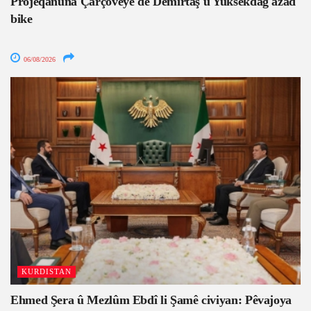
Projeqanûna Çarçoveyê dê Demîrtaş û Yuksekdag azad
bike
06/08/2026
KURDISTAN
Ehmed Şera û Mezlûm Ebdî li Şamê civiyan: Pêvajoya