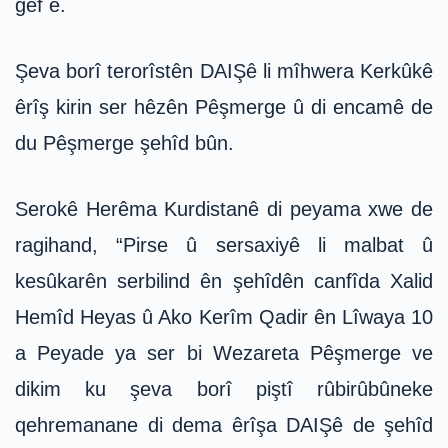
gef e.
Şeva borî terorîstên DAIŞê li mîhwera Kerkûkê
êrîş kirin ser hêzên Pêşmerge û di encamê de
du Pêşmerge şehîd bûn.
Serokê Herêma Kurdistanê di peyama xwe de
ragihand, “Pirse û sersaxiyê li malbat û
kesûkarên serbilind ên şehîdên canfîda Xalid
Hemîd Heyas û Ako Kerîm Qadir ên Lîwaya 10
a Peyade ya ser bi Wezareta Pêşmerge ve
dikim ku şeva borî piştî rûbirûbûneke
qehremanane di dema êrîşa DAIŞê de şehîd