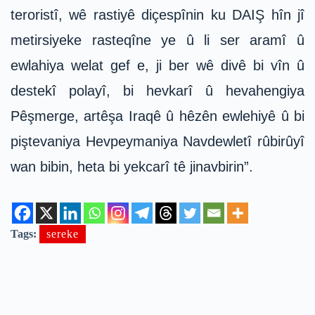
teroristî, wê rastiyê diçespînin ku DAIŞ hîn jî
metirsiyeke rasteqîne ye û li ser aramî û
ewlahiya welat gef e, ji ber wê divê bi vîn û
destekî polayî, bi hevkarî û hevahengiya
Pêşmerge, artêşa Iraqê û hêzên ewlehiyê û bi
piştevaniya Hevpeymaniya Navdewletî rûbirûyî
wan bibin, heta bi yekcarî tê jinavbirin”.
Tags:
sereke