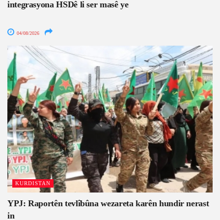
integrasyona HSDê li ser masê ye
04/08/2026
KURDISTAN
YPJ: Raportên tevlîbûna wezareta karên hundir nerast
in