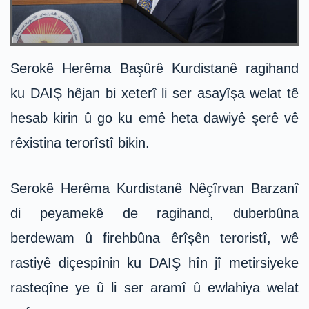
Serokê Herêma Başûrê Kurdistanê ragihand
ku DAIŞ hêjan bi xeterî li ser asayîşa welat tê
hesab kirin û go ku emê heta dawiyê şerê vê
rêxistina terorîstî bikin.
Serokê Herêma Kurdistanê Nêçîrvan Barzanî
di peyamekê de ragihand, duberbûna
berdewam û firehbûna êrîşên teroristî, wê
rastiyê diçespînin ku DAIŞ hîn jî metirsiyeke
rasteqîne ye û li ser aramî û ewlahiya welat