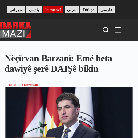
Skip
to
سۆرانی
بادینی
kurmancî
عربي
Türkçe
فارسی
content
Nêçîrvan Barzanî: Emê heta
dawiyê şerê DAIŞê bikin
31/10/2021
in
Kurdistan