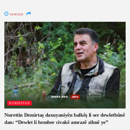
04/08/2026
KURDISTAN
Nurettin Demirtaş daxuyaniyên balkêş li ser dewletbûnê
dan: “Dewlet li hember civakê amrazê zilmê ye”