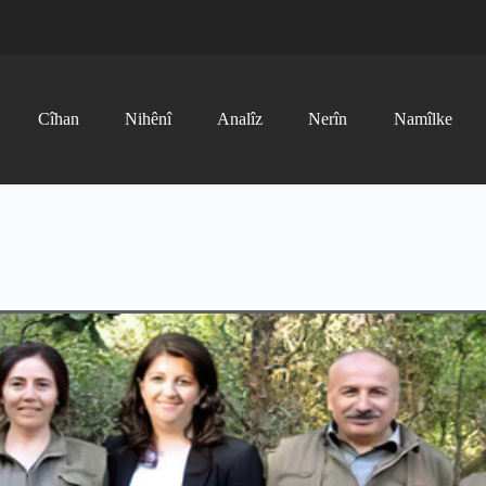
Cîhan
Nihênî
Analîz
Nerîn
Namîlke