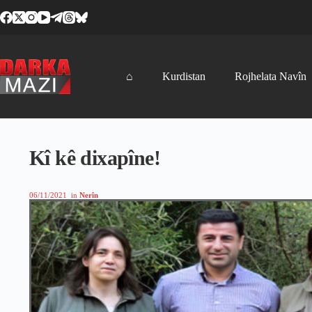
Skip
to
content
⌂
Kurdistan
Rojhelata Navîn
Kî kê dixapîne!
06/11/2021
in
Nerîn