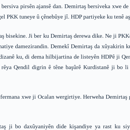
 bersiva pirsên ajansê dan. Demirtaş bersiveka xwe 
l PKK tuneye û çênebûye jî. HDP partiyeke ku tenê aşi
taş bisekine. Ji ber ku Demirtaş derewa dike. Ne ji PK
 hatiye damezirandin. Demekî Demirtaş da xûyakirin ku
 dizanê ku, di dema hilbijartina de listeyên HDPê ji Qen
rêya Qendil digrin ê têne başûrê Kurdistanê ji bo li
 fermana xwe ji Ocalan wergirtiye. Herweha Demirtaş g
rtaş ji bo daxûyaniyên dide kişandiye ya rast ku s