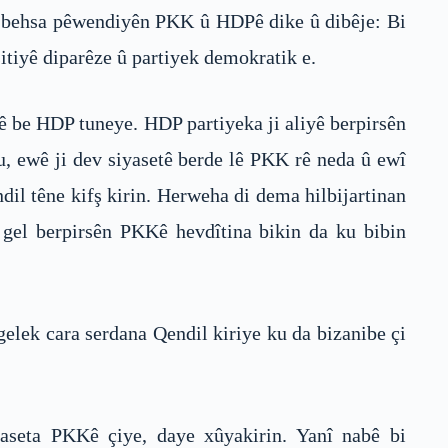
de behsa pêwendiyên PKK û HDPê dike û dibêje: Bi
tiyê diparêze û partiyek demokratik e.
Kê be HDP tuneye. HDP partiyeka ji aliyê berpirsên
, ewê ji dev siyasetê berde lê PKK rê neda û ewî
dil têne kifş kirin. Herweha di dema hilbijartinan
 gel berpirsên PKKê hevdîtina bikin da ku bibin
elek cara serdana Qendil kiriye ku da bizanibe çi
iyaseta PKKê çiye, daye xûyakirin. Yanî nabê bi