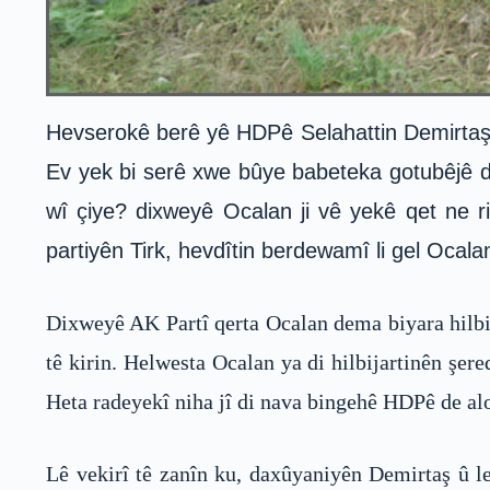
Hevserokê berê yê HDPê Selahattin Demirtaş d
Ev yek bi serê xwe bûye babeteka gotubêjê d
wî çiye? dixweyê Ocalan ji vê yekê qet ne 
partiyên Tirk, hevdîtin berdewamî li gel Ocala
Dixweyê AK Partî qerta Ocalan dema biyara hilbija
tê kirin. Helwesta Ocalan ya di hilbijartinên şe
Heta radeyekî niha jî di nava bingehê HDPê de alo
Lê vekirî tê zanîn ku, daxûyaniyên Demirtaş û l