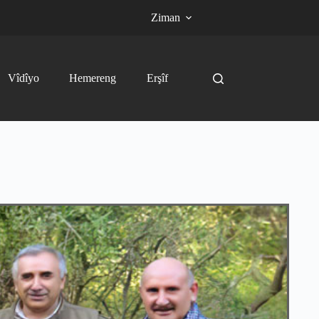
Ziman
Vîdîyo
Hemereng
Erşîf