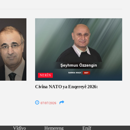
NERÎN
Civîna NATO ya Enqereyê 2026:
07/07/2026
Vîdîyo
Hemereng
Erşîf