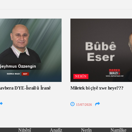
NERÎN
avbera DYE-Îsraîl û Îranê
Miletek bi çiyê xwe heye???
15/07/2026
Nihênî
Analîz
Nerîn
Namîlke