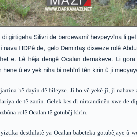
i girtigeha Silivri de berdewamî hevpeyvîna li ge
i nava HDPê de, gelo Demirtaş dixweze rolê Abdu
rihet e. Lê hêja dengê Ocalan dernakeve. Li gora
n hene û ev yek niha bi nehînî tên kirin û ji medyay
rtina bê dayîn dê bileyze. Ji bo vê yekê jî, ji nahave
redariya de tê zanîn. Gelek kes di nirxandinên xwe de d
zbûna rolê Ocalan tê gotubêj kirin.
eyiztika desthilatê ya Ocalan babeteka gotubêjaye û w