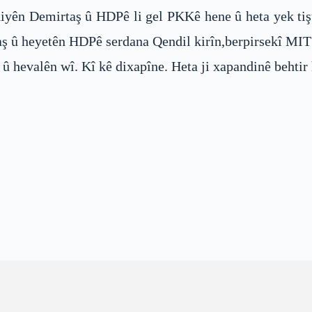
iyên Demirtaş û HDPê li gel PKKê hene û heta yek tiş
rtaş û heyetên HDPê serdana Qendil kirîn,berpirsekî MIT
û hevalên wî. Kî kê dixapîne. Heta ji xapandinê behtir 