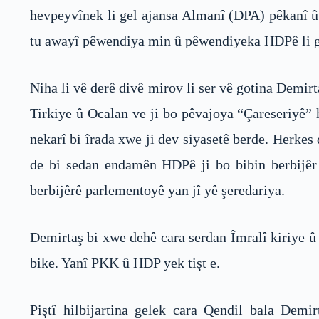
hevpeyvînek li gel ajansa Almanî (DPA) pêkanî û
tu awayî pêwendiya min û pêwendiyeka HDPê li ge
Niha li vê derê divê mirov li ser vê gotina Demir
Tirkiye û Ocalan ve ji bo pêvajoya “Çareseriyê”
nekarî bi îrada xwe ji dev siyasetê berde. Herkes
de bi sedan endamên HDPê ji bo bibin berbijêr 
berbijêrê parlementoyê yan jî yê şeredariya.
Demirtaş bi xwe dehê cara serdan Îmralî kiriye û
bike. Yanî PKK û HDP yek tişt e.
Piştî hilbijartina gelek cara Qendil bala Demi