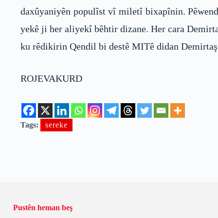
daxûyaniyên populîst vî miletî bixapînin. Pêwend
yekê ji her aliyekî bêhtir dizane. Her cara Demi
ku rêdikirin Qendil bi destê MITê didan Demirtaş 
ROJEVAKURD
Tags:
sereke
Pustên heman beş