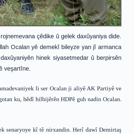
l rojnemevana çêdike û gelek daxûyaniya dide.
llah Ocalan yê demekî bileyze yan jî armanca
 daxûyaniyên hinek siyasetmedar û berpirsên
ê veşartîne.
 amadevaniyek li ser Ocalan ji aliyê AK Partiyê ve
igotan ku, hêdî hilbijêrên HDPê guh nadin Ocalan.
ek senaryoye kî tê nirxandin. Herî dawî Demirtaş