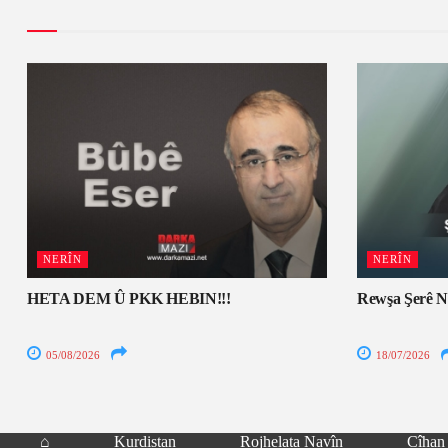
NERÎN
NERÎN
HETA DEM Û PKK HEBIN!!!
Rewşa Şerê N
05/08/2026
18/07/2026
⌂
Kurdistan
Rojhelata Navîn
Cîhan