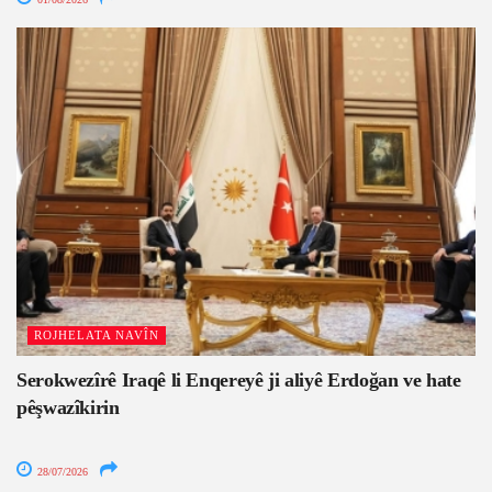
ROJHELATA NAVÎN
Serokwezîrê Iraqê li Enqereyê ji aliyê Erdoğan ve hate
pêşwazîkirin
28/07/2026