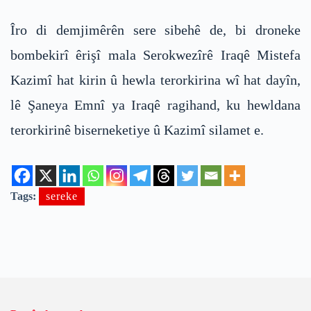
Îro di demjimêrên sere sibehê de, bi droneke
bombekirî êrişî mala Serokwezîrê Iraqê Mistefa
Kazimî hat kirin û hewla terorkirina wî hat dayîn,
lê Şaneya Emnî ya Iraqê ragihand, ku hewldana
terorkirinê biserneketiye û Kazimî silamet e.
Tags:
sereke