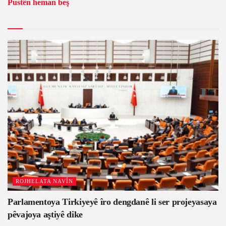
Pustên heman beş
ROJHELATA NAVÎN
Parlamentoya Tirkiyeyê îro dengdanê li ser projeyasaya
pêvajoya aştiyê dike