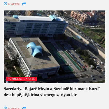
01/08/2026
ROJHELATA NAVÎN
Şaredariya Bajarê Mezin a Stenbolê bi zimanê Kurdî
dest bi pêşkêşkirina xizmetguzariyan kir
01/08/2026