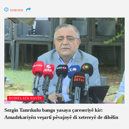
10/08/2026
ROJHELATA NAVÎN
Sezgin Tanrıkulu banga yasaya çareseriyê kir:
Amadekariyên veşartî pêvajoyê di xetereyê de dihêlin