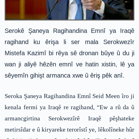
Serokê Şaneya Ragihandina Emnî ya Iraqê
ragihand ku êrişa li ser mala Serokwezîr
Mistefa Kazimî bi rêya sê dronan bûye û du ji
wan ji aliyê hêzên emnî ve hatin xistin, lê ya
sêyemîn gihişt armanca xwe û êriş pêk anî.
Seroka Şaneya Ragihandina Emnî Seid Meen îro ji
kenala fermi ya Iraqê re ragihand, “Ew a rû da û
armancgirtina Serokwezîrê Iraqê pêşhateke
metirsîdar e û kiryareke terorîstî ye, lêkolîneke hûr