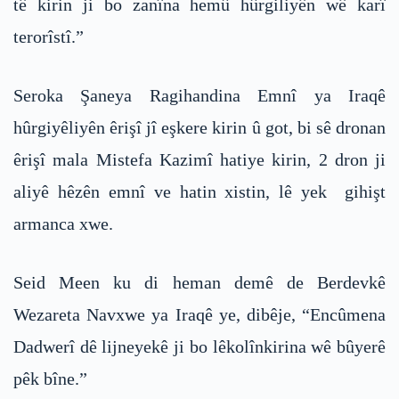
tê kirin ji bo zanîna hemû hûrgiliyên wê karî
terorîstî.”
Seroka Şaneya Ragihandina Emnî ya Iraqê
hûrgiyêliyên êrişî jî eşkere kirin û got, bi sê dronan
êrişî mala Mistefa Kazimî hatiye kirin, 2 dron ji
aliyê hêzên emnî ve hatin xistin, lê yek gihişt
armanca xwe.
Seid Meen ku di heman demê de Berdevkê
Wezareta Navxwe ya Iraqê ye, dibêje, “Encûmena
Dadwerî dê lijneyekê ji bo lêkolînkirina wê bûyerê
pêk bîne.”