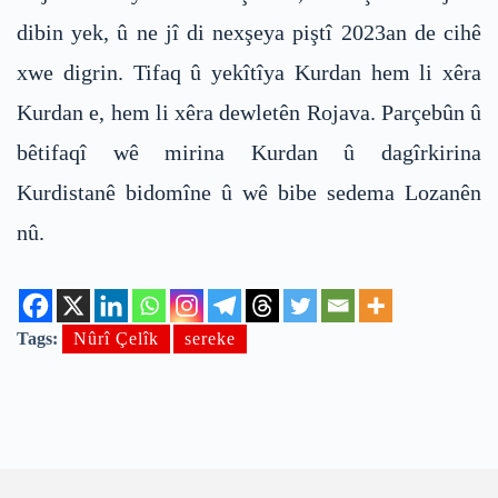
dibin yek, û ne jî di nexşeya piştî 2023an de cihê
xwe digrin. Tifaq û yekîtîya Kurdan hem li xêra
Kurdan e, hem li xêra dewletên Rojava. Parçebûn û
bêtifaqî wê mirina Kurdan û dagîrkirina
Kurdistanê bidomîne û wê bibe sedema Lozanên
nû.
Tags:
Nûrî Çelîk
sereke