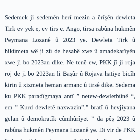
Sedemek ji sedemên herî mezin a êrîşên dewleta
Tirk ev yek e, ev tirs e. Ango, tirsa rabûna hukmên
Peymana Lozanê û 2023 ye. Dewleta Tirk û
hikûmeta wê ji zû de hesabê xwe û amadekarîyên
xwe ji bo 2023an dike. Ne tenê ew, PKK jî ji roja
roj de ji bo 2023an li Başûr û Rojava hatiye bicîh
kirin û xizmeta heman armanc û tirsê dike. Sedema
ku PKK paradîgmaya antî ” netew-dewletbûnê “,
em ” Kurd dewletê naxwazin”,” bratî û hevjiyana
gelan û demokratîk cûmhûrîyet ” da pêş 2023 û
rabûna hukmên Peymana Lozanê ye. Di vir de PKK