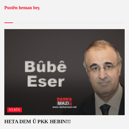
Pustên heman beş
NERÎN
HETA DEM Û PKK HEBIN!!!