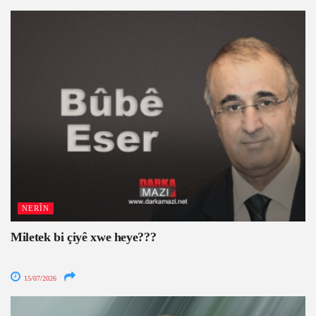
NERÎN
Miletek bi çiyê xwe heye???
15/07/2026