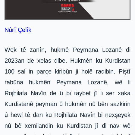
Nûrî Çelîk
Wek tê zanîn, hukmê Peymana Lozanê di
2023an de xelas dibe. Hukmên ku Kurdistan
100 sal in parçe kiribûn ji holê radibin. Piştî
rabûna hukmên Peymana Lozanê, wê li
Rojhilata Navîn de û bi taybet jî li ser xaka
Kurdistanê peyman û hukmên nû bên sazkirin
û hewl tê dan ku Rojhilata Navîn bi nexşeyek
nû bê xemilandin ku Kurdistan jî di nav wê