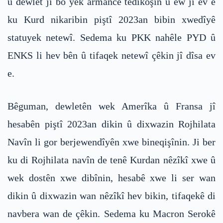
û dewlet ji bo yek armancê têdikoşin û ew jî ev e
ku Kurd nikaribin piştî 2023an bibin xwedîyê
statuyek netewî. Sedema ku PKK nahêle PYD û
ENKS li hev bên û tifaqek netewî çêkin jî dîsa ev
e.
Bêguman, dewletên wek Amerîka û Fransa jî
hesabên piştî 2023an dikin û dixwazin Rojhilata
Navîn li gor berjewendîyên xwe bineqişînin. Ji ber
ku di Rojhilata navîn de tenê Kurdan nêzîkî xwe û
wek dostên xwe dibînin, hesabê xwe li ser wan
dikin û dixwazin wan nêzîkî hev bikin, tifaqekê di
navbera wan de çêkin. Sedema ku Macron Serokê