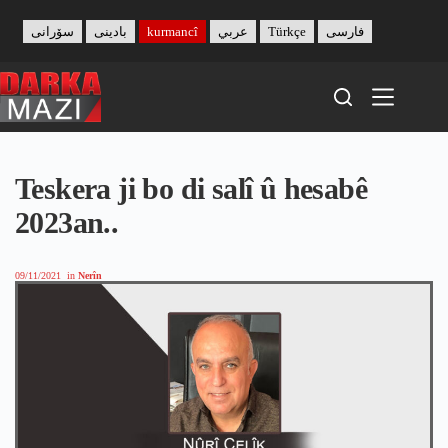
Skip
to
سۆرانی
بادینی
kurmancî
عربي
Türkçe
فارسی
content
Teskera ji bo di salî û hesabê
2023an..
09/11/2021
in
Nerîn