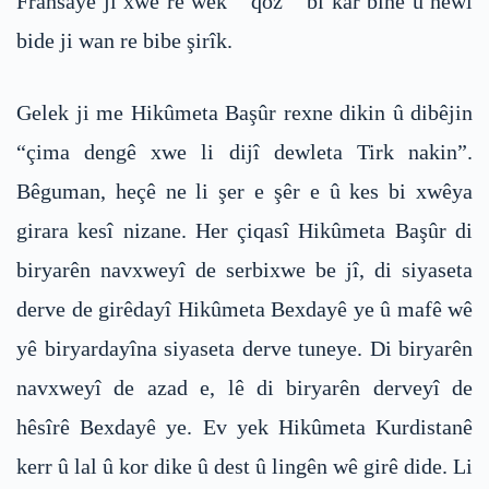
Fransayê ji xwe re wek ” qoz ” bi kar bîne û hewl
bide ji wan re bibe şirîk.
Gelek ji me Hikûmeta Başûr rexne dikin û dibêjin
“çima dengê xwe li dijî dewleta Tirk nakin”.
Bêguman, heçê ne li şer e şêr e û kes bi xwêya
girara kesî nizane. Her çiqasî Hikûmeta Başûr di
biryarên navxweyî de serbixwe be jî, di siyaseta
derve de girêdayî Hikûmeta Bexdayê ye û mafê wê
yê biryardayîna siyaseta derve tuneye. Di biryarên
navxweyî de azad e, lê di biryarên derveyî de
hêsîrê Bexdayê ye. Ev yek Hikûmeta Kurdistanê
kerr û lal û kor dike û dest û lingên wê girê dide. Li