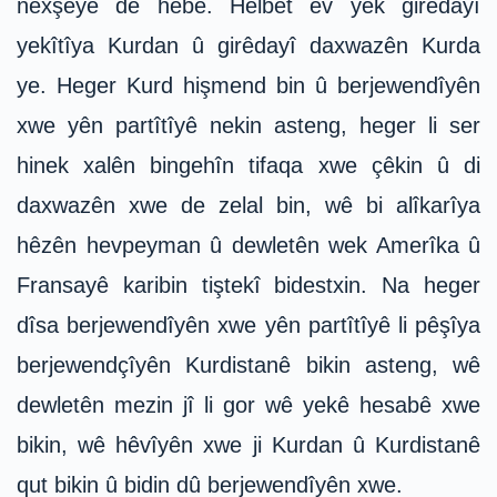
nexşeyê de hebe. Helbet ev yek girêdayî
yekîtîya Kurdan û girêdayî daxwazên Kurda
ye. Heger Kurd hişmend bin û berjewendîyên
xwe yên partîtîyê nekin asteng, heger li ser
hinek xalên bingehîn tifaqa xwe çêkin û di
daxwazên xwe de zelal bin, wê bi alîkarîya
hêzên hevpeyman û dewletên wek Amerîka û
Fransayê karibin tiştekî bidestxin. Na heger
dîsa berjewendîyên xwe yên partîtîyê li pêşîya
berjewendçîyên Kurdistanê bikin asteng, wê
dewletên mezin jî li gor wê yekê hesabê xwe
bikin, wê hêvîyên xwe ji Kurdan û Kurdistanê
qut bikin û bidin dû berjewendîyên xwe.