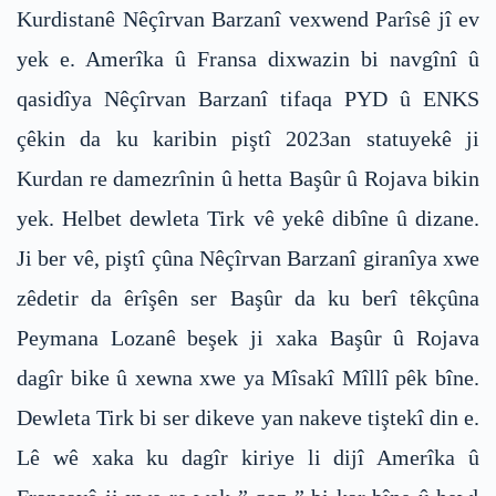
Kurdistanê Nêçîrvan Barzanî vexwend Parîsê jî ev
yek e. Amerîka û Fransa dixwazin bi navgînî û
qasidîya Nêçîrvan Barzanî tifaqa PYD û ENKS
çêkin da ku karibin piştî 2023an statuyekê ji
Kurdan re damezrînin û hetta Başûr û Rojava bikin
yek. Helbet dewleta Tirk vê yekê dibîne û dizane.
Ji ber vê, piştî çûna Nêçîrvan Barzanî giranîya xwe
zêdetir da êrîşên ser Başûr da ku berî têkçûna
Peymana Lozanê beşek ji xaka Başûr û Rojava
dagîr bike û xewna xwe ya Mîsakî Mîllî pêk bîne.
Dewleta Tirk bi ser dikeve yan nakeve tiştekî din e.
Lê wê xaka ku dagîr kiriye li dijî Amerîka û