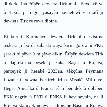
dijderketina êrîşên dewleta Tirk mafê Bexdayê ye
û Bexda jî li gor yasayên navnetewî vî mafî ji
dewleta Tirk re rewa dibîne.
Bi kurt û Kurmancî; dewleta Tirk bi derxistina
teskera ji bo di sala da xuya kirin go ew û PKK
şerekî bi şêwr û mişêwr dikin. Êrîşên dewleta Tirk
û dagîrkirina beşek ji xaka Başûr û Rojava,
parçeyek ji hesabê 2023an, têkçûna Peymana
Lozanê û xewna berfirehkirina Mîsakî Mîllî ye.
Heger Amerîka û Fransa rê li ber dek û dolabên
PKK negrin û PYD û ENKS li hev neynin, ne li
Rojava statuyek netewî çêdibe, ne Başûr û Rojava