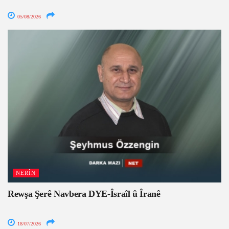
05/08/2026
NERÎN
Rewşa Şerê Navbera DYE-Îsraîl û Îranê
18/07/2026