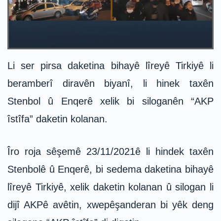
Li ser pirsa daketina bihayê lîreyê Tirkiyê li
beramberî diravên biyanî, li hinek taxên
Stenbol û Enqerê xelik bi siloganên “AKP
îstîfa” daketin kolanan.
Îro roja sêşemê 23/11/2021ê li hindek taxên
Stenbolê û Enqerê, bi sedema daketina bihayê
lîreyê Tirkiyê, xelik daketin kolanan û silogan li
dijî AKPê avêtin, xwepêşanderan bi yêk deng