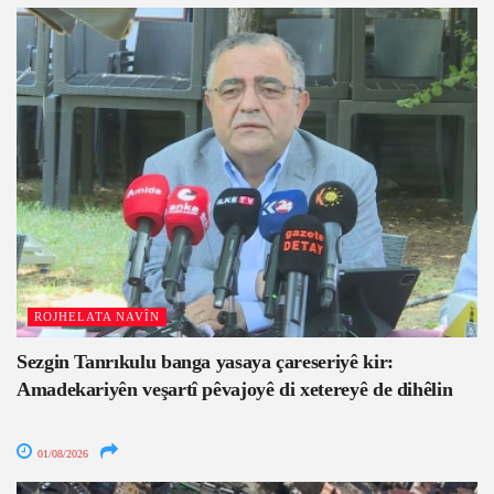
ROJHELATA NAVÎN
Sezgin Tanrıkulu banga yasaya çareseriyê kir:
Amadekariyên veşartî pêvajoyê di xetereyê de dihêlin
01/08/2026