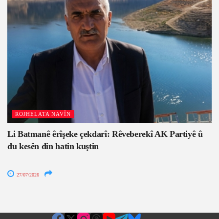
ROJHELATA NAVÎN
Li Batmanê êrîşeke çekdarî: Rêveberekî AK Partiyê û
du kesên din hatin kuştin
27/07/2026