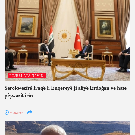
ROJHELATA NAVÎN
Serokwezîrê Iraqê li Enqereyê ji aliyê Erdoğan ve hate
pêşwazîkirin
28/07/2026