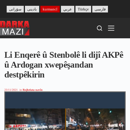
Skip
to
سۆرانی
بادینی
kurmancî
عربي
Türkçe
فارسی
content
Li Enqerê û Stenbolê li dijî AKPê
û Ardogan xwepêşandan
destpêkirin
23/11/2021
in
Rojhelata navîn