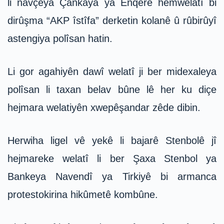
li navçeya Çankaya ya Enqerê hemwelatî bi
dirûşma “AKP îstîfa” derketin kolanê û rûbirûyî
astengiya polîsan hatin.
Li gor agahiyên dawî welatî ji ber midexaleya
polîsan li taxan belav bûne lê her ku diçe
hejmara welatiyên xwepêşandar zêde dibin.
Herwiha ligel vê yekê li bajarê Stenbolê jî
hejmareke welatî li ber Şaxa Stenbol ya
Bankeya Navendî ya Tirkiyê bi armanca
protestokirina hikûmetê kombûne.