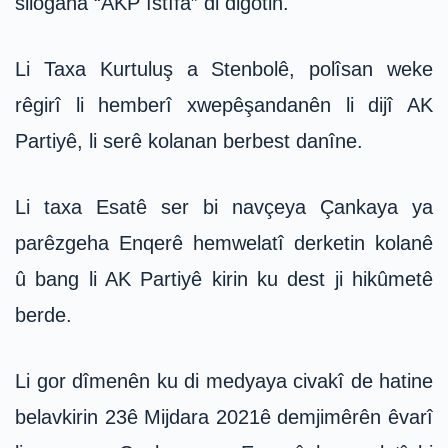
silogana “AKP îstîfa” di digotin.
Li Taxa Kurtuluş a Stenbolê, polîsan weke
rêgirî li hemberî xwepêşandanên li dijî AK
Partiyê, li serê kolanan berbest danîne.
Li taxa Esatê ser bi navçeya Çankaya ya
parêzgeha Enqerê hemwelatî derketin kolanê
û bang li AK Partiyê kirin ku dest ji hikûmetê
berde.
Li gor dîmenên ku di medyaya civakî de hatine
belavkirin 23ê Mijdara 2021ê demjimêrên êvarî