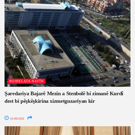
ROJHELATA NAVÎN
Şaredariya Bajarê Mezin a Stenbolê bi zimanê Kurdî
dest bi pêşkêşkirina xizmetguzariyan kir
01/08/2026