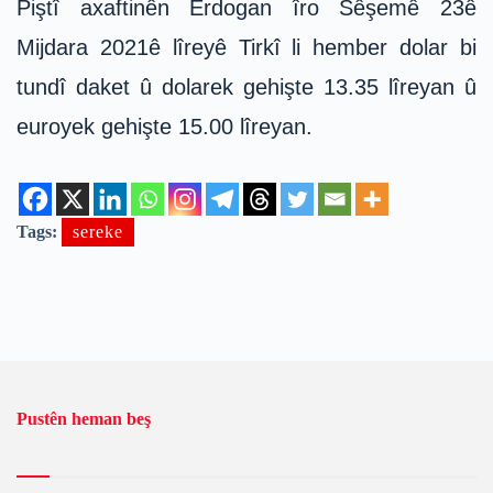
Piştî axaftinên Erdogan îro Sêşemê 23ê
Mijdara 2021ê lîreyê Tirkî li hember dolar bi
tundî daket û dolarek gehişte 13.35 lîreyan û
euroyek gehişte 15.00 lîreyan.
Tags:
sereke
Pustên heman beş