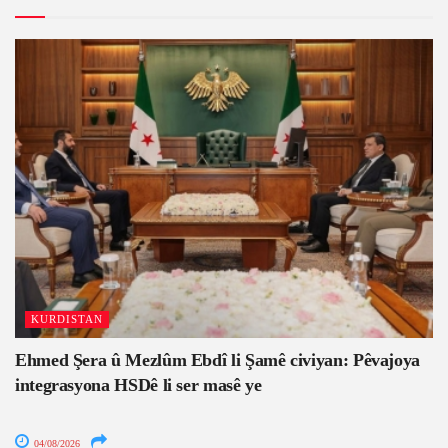
KURDISTAN
Ehmed Şera û Mezlûm Ebdî li Şamê civiyan: Pêvajoya
integrasyona HSDê li ser masê ye
04/08/2026