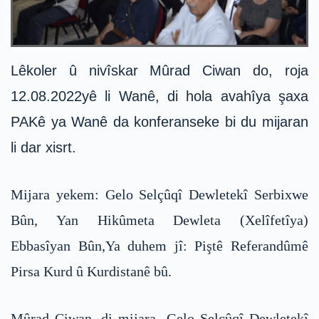
Lêkoler û nivîskar Mûrad Ciwan do, roja
12.08.2022yê li Wanê, di hola avahîya şaxa
PAKê ya Wanê da konferanseke bi du mijaran
li dar xisrt.
Mijara yekem: Gelo Selçûqî Dewletekî Serbixwe
Bûn, Yan Hikûmeta Dewleta (Xelîfetîya)
Ebbasîyan Bûn,Ya duhem jî: Piştê Referandûmê
Pirsa Kurd û Kurdistanê bû.
Mûrad Ciwan, di mijara Gelo Selçûqî Dewletekî