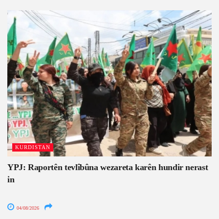
KURDISTAN
YPJ: Raportên tevlîbûna wezareta karên hundir nerast
in
04/08/2026