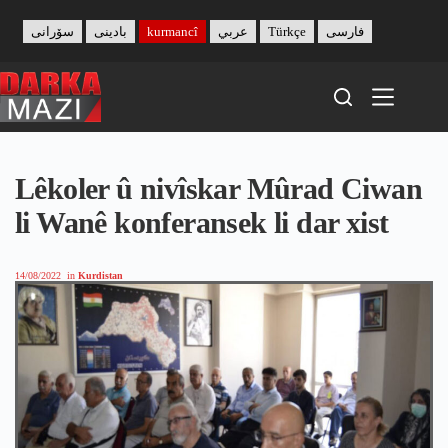
Skip
to
سۆرانی
بادینی
kurmancî
عربي
Türkçe
فارسی
content
Lêkoler û nivîskar Mûrad Ciwan
li Wanê konferansek li dar xist
14/08/2022
in
Kurdistan