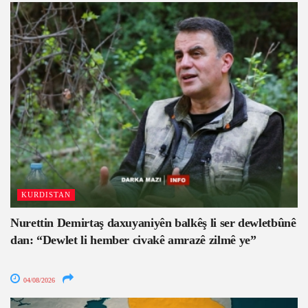
KURDISTAN
Nurettin Demirtaş daxuyaniyên balkêş li ser dewletbûnê
dan: “Dewlet li hember civakê amrazê zilmê ye”
04/08/2026