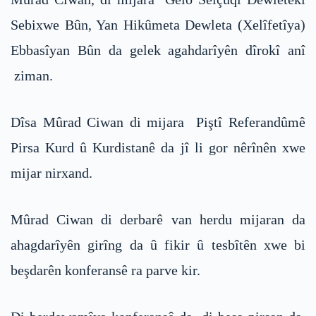
Sebixwe Bûn, Yan Hikûmeta Dewleta (Xelîfetîya)
Ebbasîyan Bûn da gelek agahdarîyên dîrokî anî
ziman.
Dîsa Mûrad Ciwan di mijara Piştî Referandûmê
Pirsa Kurd û Kurdistanê da jî li gor nêrînên xwe
mijar nirxand.
Mûrad Ciwan di derbarê van herdu mijaran da
ahagdarîyên girîng da û fikir û tesbîtên xwe bi
beşdarên konferansê ra parve kir.