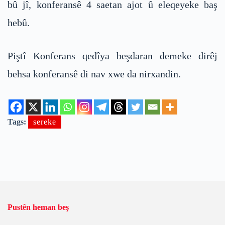
bû jî, konferansê 4 saetan ajot û eleqeyeke baş
hebû.
Piştî Konferans qedîya beşdaran demeke dirêj
behsa konferansê di nav xwe da nirxandin.
Tags:
sereke
Pustên heman beş