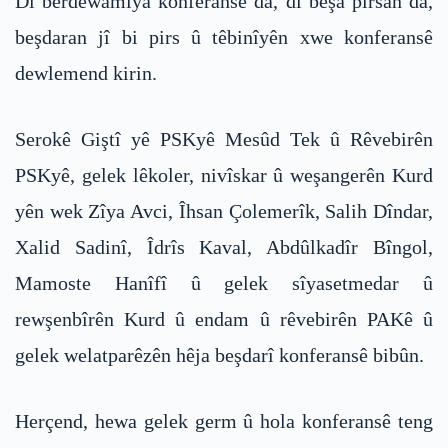
Di berdewamîya konferansê da, di beşa pirsan da,
beşdaran jî bi pirs û têbinîyên xwe konferansê
dewlemend kirin.
Serokê Giştî yê PSKyê Mesûd Tek û Rêvebirên
PSKyê, gelek lêkoler, nivîskar û weşangerên Kurd
yên wek Zîya Avci, Îhsan Çolemerîk, Salih Dîndar,
Xalid Sadinî, Îdrîs Kaval, Abdûlkadîr Bîngol,
Mamoste Hanîfî û gelek sîyasetmedar û
rewşenbîrên Kurd û endam û rêvebirên PAKê û
gelek welatparêzên hêja beşdarî konferansê bibûn.
Herçend, hewa gelek germ û hola konferansê teng