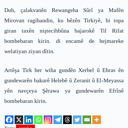
Duh, çalakvanên Rewangeha Sûrî ya Mafên
Mirovan ragihandin, ku hêzên Tirkiyê, bi topa
giran taxên niştecihbûna bajarokê Til Rifat
bombebaran kirin. di encamê de hejmareke
welatiyan ziyan dîtin.
Artêşa Tirk her wiha gundên Xerbel û Ehras ên
gundewarên bakurê Helebê û Zeranit û El-Meyassa
yên navçeya Şêrawa ya gundewarên Efrînê
bombebaran kirin.