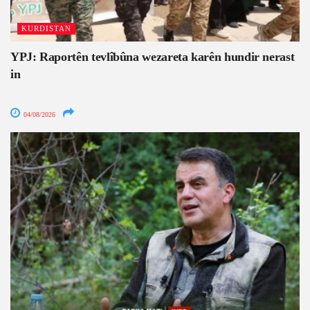
KURDISTAN
YPJ: Raportên tevlîbûna wezareta karên hundir nerast
in
04/08/2026