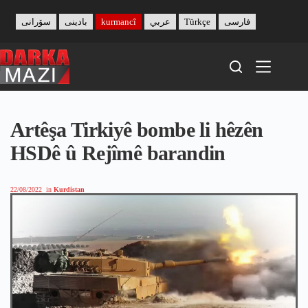
Skip
to
سۆرانی
بادینی
kurmancî
عربي
Türkçe
فارسی
content
Artêşa Tirkiyê bombe li hêzên
HSDê û Rejîmê barandin
22/08/2022
in
Kurdistan