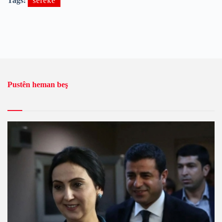
Tags:
sereke
Pustên heman beş