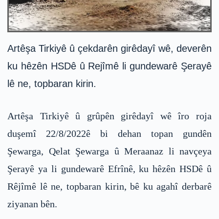
Artêşa Tirkiyê û çekdarên girêdayî wê, deverên
ku hêzên HSDê û Rejîmê li gundewarê Şerayê
lê ne, topbaran kirin.
Artêşa Tirkiyê û grûpên girêdayî wê îro roja
duşemî 22/8/2022ê bi dehan topan gundên
Şewarga, Qelat Şewarga û Meraanaz li navçeya
Şerayê ya li gundewarê Efrînê, ku hêzên HSDê û
Rêjîmê lê ne, topbaran kirin, bê ku agahî derbarê
ziyanan bên.