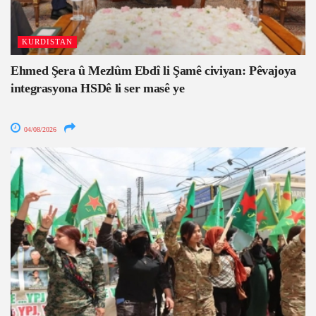
KURDISTAN
Ehmed Şera û Mezlûm Ebdî li Şamê civiyan: Pêvajoya
integrasyona HSDê li ser masê ye
04/08/2026