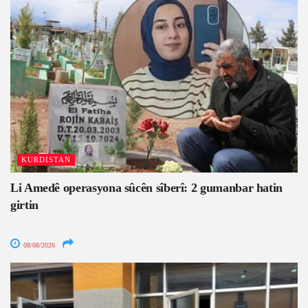
KURDISTAN
Li Amedê operasyona sûcên sîberî: 2 gumanbar hatin
girtin
08/08/2026