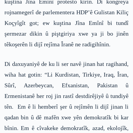
kuştina Jîna Emînî protesto kirin. Di kongreya
rojnamegerî de parlementera HDP’ê Gulistan Kiliç
Koçyîgît got; ew kuştina Jîna Emînî bi tundî
şermezar dikin û piştgiriya xwe ya ji bo jinên
têkoşerên li dijî rejîma Îranê ne radigihînin.
Di daxuyaniyê de ku li ser navê jinan hat ragihand,
wiha hat gotin: “Li Kurdistan, Tirkiye, Iraq, Îran,
Sûrî, Azerbeycan, Efxanistan, Pakistan û
Ermenistanê her roj jin rastî destdirêjiyê û tundiyê
tên. Em ê li hemberî şer û rejîmên li dijî jinan li
qadan bin û dê mafên xwe yên demokratîk bi kar
bînin. Em ê cîvakeke demokratîk, azad, ekolojîk,