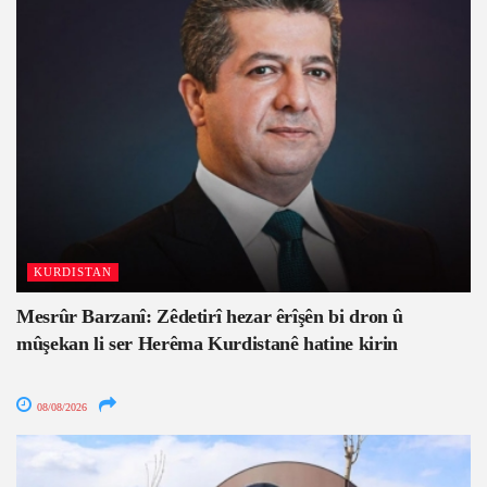
KURDISTAN
Mesrûr Barzanî: Zêdetirî hezar êrîşên bi dron û
mûşekan li ser Herêma Kurdistanê hatine kirin
08/08/2026