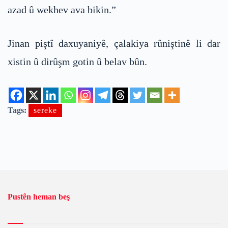
azad û wekhev ava bikin.”
Jinan piştî daxuyaniyê, çalakiya rûniştinê li dar
xistin û dirûşm gotin û belav bûn.
Tags:
sereke
Pustên heman beş