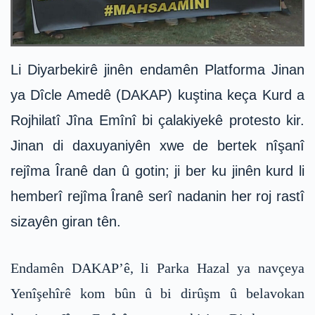
Li Diyarbekirê jinên endamên Platforma Jinan
ya Dîcle Amedê (DAKAP) kuştina keça Kurd a
Rojhilatî Jîna Emînî bi çalakiyekê protesto kir.
Jinan di daxuyaniyên xwe de bertek nîşanî
rejîma Îranê dan û gotin; ji ber ku jinên kurd li
hemberî rejîma Îranê serî nadanin her roj rastî
sizayên giran tên.
Endamên DAKAP’ê, li Parka Hazal ya navçeya
Yenîşehîrê kom bûn û bi dirûşm û belavokan