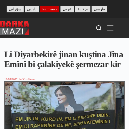
Skip
to
سۆرانی
بادینی
kurmancî
عربي
Türkçe
فارسی
content
Li Diyarbekirê jinan kuştina Jîna
Emînî bi çalakiyekê şermezar kir
19/09/2022
in
Kurdistan