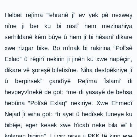
Helbet rejîma Tehranê jî ev yek pê nexweş
nîne ji ber ku bi rastî hem mezinahiya
serhildanê kêm bûye û hem jî bi hêsanî dikare
xwe rizgar bike. Bo mînak bi rakirina “Polîsê
Exlaq” û rêgirî nekirin ji jinên ku xwe napêçin,
dikare vê şoreşê bifetisîne. Niha destpêkiriye jî
û berpirsekî çandîyê Rejîma Îslamî di
hevpeyvînekê de got: “me di yasayê de behsa
hebûna “Polîsê Exlaq” nekiriye. Xwe Ehmedî
Nejad jî wiha got: “ti ayet û hedîsek tuneye ku
bibêje, eger kesek xwe hîcab neke bila wî li
kolanan bigirin”. Li virr pirsa ji PKK tê kirin eve