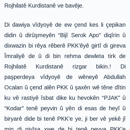
Rojhilatê Kurdistanê ve bavêje.
Di dawiya vîdyoyê de ew çend kes li çepikan
didin û dirûşmeyên “Bijî Serok Apo” diqîrin û
dixwazin bi rêya rêberê PKK’êyê girtî di gireva
Îmraliyê de û di bin rehma dewleta tirk de
Rojhilatê Kurdistanê rizgar bikin.! Di
paşperdeya vîdyoyê de wêneyê Abdullah
Ocalan û çend alên PKK û şaxên wê têne dîtin
ku vê rastiyê îsbat dike ku hevokên “PJAK” û
“Kodar” tenê peyvin û yên di esas de heyî û
biryarê dide bi tenê PKK’e ye, ji ber vê yekê jî
min di nivîsa xwe de bi tenê peyva PKK’e