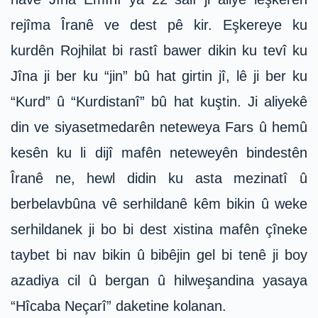
rejîma Îranê ve dest pê kir. Eşkereye ku
kurdên Rojhilat bi rastî bawer dikin ku tevî ku
Jîna ji ber ku “jin” bû hat girtin jî, lê ji ber ku
“Kurd” û “Kurdistanî” bû hat kuştin. Ji aliyekê
din ve siyasetmedarên neteweya Fars û hemû
kesên ku li dijî mafên neteweyên bindestên
Îranê ne, hewl didin ku asta mezinatî û
berbelavbûna vê serhildanê kêm bikin û weke
serhildanek ji bo bi dest xistina mafên çîneke
taybet bi nav bikin û bibêjin gel bi tenê ji boy
azadiya cil û bergan û hilweşandina yasaya
“Hîcaba Neçarî” daketine kolanan.