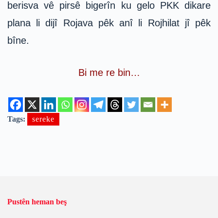
berisva vê pirsê bigerîn ku gelo PKK dikare
plana li dijî Rojava pêk anî li Rojhilat jî pêk
bîne.
Bi me re bin…
Tags:
sereke
Pustên heman beş