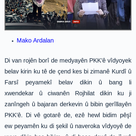
Mako Ardalan
Di van rojên borî de medyayên PKK’ê vîdyoyek
belav kirin ku tê de çend kes bi zimanê Kurdî û
Farsî peyamekî belav dikin û bang li
xwendekar û ciwanên Rojhilat dikin ku ji
zanîngeh û bajaran derkevin û bibin gerîllayên
PKK’ê. Di vê gotarê de, ezê hewl bidim pêşî
ew peyamên ku di şekil û naveroka vîdyoyê de