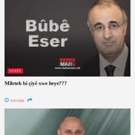
NERÎN
Miletek bi çiyê xwe heye???
15/07/2026