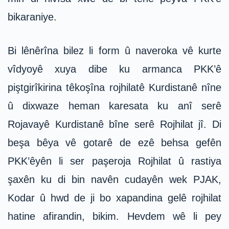
bikaraniye.
Bi lênêrîna bilez li form û naveroka vê kurte
vîdyoyê xuya dibe ku armanca PKK’ê
piştgirîkirina têkoşîna rojhilatê Kurdistanê nîne
û dixwaze heman karesata ku anî serê
Rojavayê Kurdistanê bîne serê Rojhilat jî. Di
beşa bêya vê gotarê de ezê behsa gefên
PKK’êyên li ser paşeroja Rojhilat û rastiya
şaxên ku di bin navên cudayên wek PJAK,
Kodar û hwd de ji bo xapandina gelê rojhilat
hatine afirandin, bikim. Hevdem wê li pey