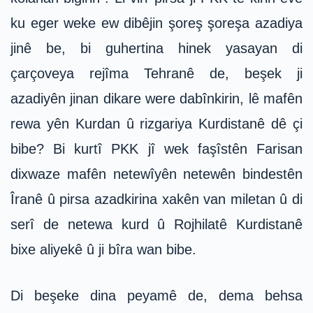
ku eger weke ew dibêjin şoreş şoreşa azadiya
jinê be, bi guhertina hinek yasayan di
çarçoveya rejîma Tehranê de, beşek ji
azadiyên jinan dikare were dabînkirin, lê mafên
rewa yên Kurdan û rizgariya Kurdistanê dê çi
bibe? Bi kurtî PKK jî wek faşîstên Farisan
dixwaze mafên netewîyên netewên bindestên
Îranê û pirsa azadkirina xakên van miletan û di
serî de netewa kurd û Rojhilatê Kurdistanê
bixe aliyekê û ji bîra wan bibe.
Di beşeke dina peyamê de, dema behsa