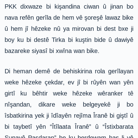
PKK dixwaze bi kişandina ciwan û jinan bo
nava refên gerîla de hem vê şoreşê lawaz bike
û hem jî hêzeke nû ya mirovan bi dest bxe ji
boy ku bi destê Tirka bi kuştin bide û dawiyê
bazareke siyasî bi xwîna wan bike.
Di heman demê de behiskirina rola gerîlayan
weke hêzeke çekdar, ev jî bi rûyên wan yên
girtî ku bêhtir weke hêzeke wêranker tê
nîşandan, dikare weke belgeyekê ji bo
îsbatkirina yek ji îdîayên rejîma Îranê bi giştî û
bi taybetî yên “Îtîlaata Îranê” û “Îstixbarata
Supayê Pasdaran” be ku berdewam bas li vê