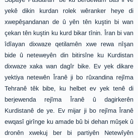
yekê dikin kurdan rolek wêranker heye di
xwepêşandanan de û yên tên kuştin bi wan
çekan tên kuştin ku kurd bikar tînin. Îran bi van
îdîayan dixwaze qetilamên xwe rewa nîşan
bide û neteweyên din bitirsîne ku Kurdistan
dixwaze xaka wan dagîr bike. Ev yek dikare
yektiya netewên Îranê ji bo rûxandina rejîma
Tehranê têk bibe, ku helbet ev yek tenê di
berjewenda rejîma Îranê û dagirkerên
Kurdistanê de ye. Ev mijar ji bo rejîma Îranê
ewqasî girînge ku amade bû bi dehan mûşek û
dronên xwekuj ber bi partiyên Netewîyên