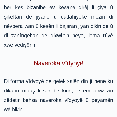
her kes bizanibe ev kesane dirêj li çiya û
şikeftan de jiyane û cudahiyeke mezin di
nêvbera wan û kesên li bajaran jiyan dikin de û
di zanîngehan de dixwînin heye, loma rûyê
xwe vedişêrin.
Naveroka vîdyoyê
Di forma vîdyoyê de gelek xalên din jî hene ku
dikarin nîqaş li ser bê kirin, lê em dixwazin
zêdetir behsa naveroka vîdyoyê û peyamên
wê bikin.