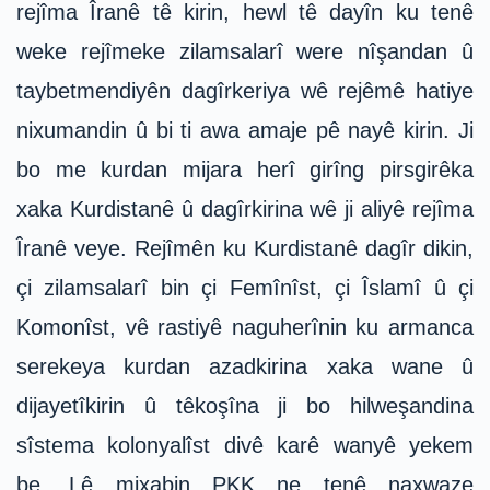
rejîma Îranê tê kirin, hewl tê dayîn ku tenê
weke rejîmeke zilamsalarî were nîşandan û
taybetmendiyên dagîrkeriya wê rejêmê hatiye
nixumandin û bi ti awa amaje pê nayê kirin. Ji
bo me kurdan mijara herî girîng pirsgirêka
xaka Kurdistanê û dagîrkirina wê ji aliyê rejîma
Îranê veye. Rejîmên ku Kurdistanê dagîr dikin,
çi zilamsalarî bin çi Femînîst, çi Îslamî û çi
Komonîst, vê rastiyê naguherînin ku armanca
serekeya kurdan azadkirina xaka wane û
dijayetîkirin û têkoşîna ji bo hilweşandina
sîstema kolonyalîst divê karê wanyê yekem
be. Lê mixabin PKK ne tenê naxwaze