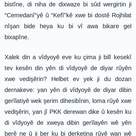
bistîne, di niha de dixwaze bi sûd wergirtin ji
“Cemedanî”yê û “Kefî”kê xwe bi dostê Rojhilat
nîşan bide heya ku bi vî awa bikare gel
bixapîne.
Xalek din a vîdyoyê eve ku çima ji bilî kesekî
tev kesên din yên di vîdyoyê de diyar rûyên
xwe vedişêrin? Helbet ev yek ji du dozan
dernakeve: yan yên di vîdyoyê de diyar dibin
gerîlatiyê wek şerim dihesibînin, loma rûyê xwe
vedişêrin, yan jî PKK derewan dike û kesên ku
di vîdyoyê de xweya dibin gerîlayên wê yên
berê ne û ji ber ku bi derketina rûyê wan wê