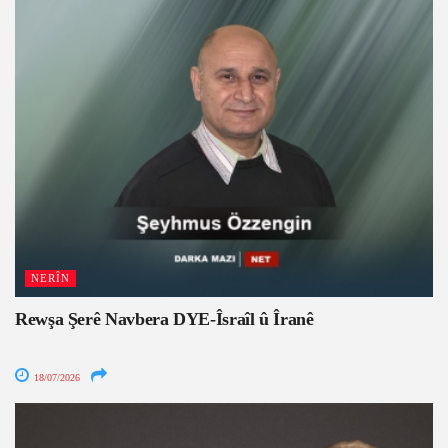
NERÎN
Rewşa Şerê Navbera DYE-Îsraîl û Îranê
18/07/2026