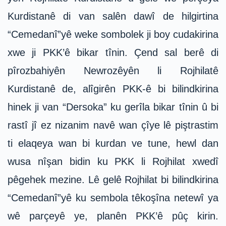
Kurdistanê di van salên dawî de hilgirtina
“Cemedanî”yê weke sombolek ji boy cudakirina
xwe ji PKK’ê bikar tînin. Çend sal berê di
pîrozbahiyên Newrozêyên li Rojhilatê
Kurdistanê de, alîgirên PKK-ê bi bilindkirina
hinek ji van “Dersoka” ku gerîla bikar tînin û bi
rastî jî ez nizanim navê wan çîye lê piştrastim
ti elaqeya wan bi kurdan ve tune, hewl dan
wusa nîşan bidin ku PKK li Rojhilat xwedî
pêgehek mezine. Lê gelê Rojhilat bi bilindkirina
“Cemedanî”yê ku sembola têkoşîna netewî ya
wê parçeyê ye, planên PKK’ê pûç kirin.