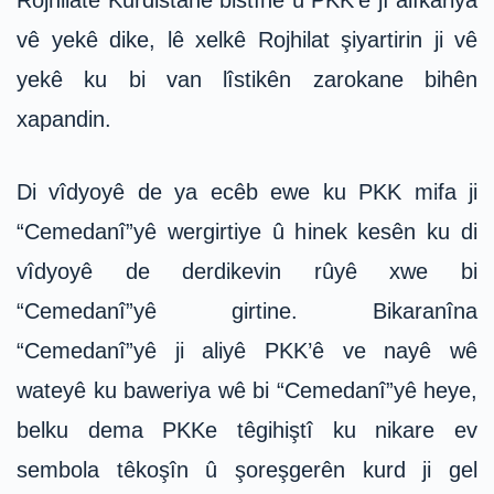
Rojhilatê Kurdistanê bistîne û PKK’e jî alîkariya
vê yekê dike, lê xelkê Rojhilat şiyartirin ji vê
yekê ku bi van lîstikên zarokane bihên
xapandin.
Di vîdyoyê de ya ecêb ewe ku PKK mifa ji
“Cemedanî”yê wergirtiye û hinek kesên ku di
vîdyoyê de derdikevin rûyê xwe bi
“Cemedanî”yê girtine. Bikaranîna
“Cemedanî”yê ji aliyê PKK’ê ve nayê wê
wateyê ku baweriya wê bi “Cemedanî”yê heye,
belku dema PKKe têgihiştî ku nikare ev
sembola têkoşîn û şoreşgerên kurd ji gel