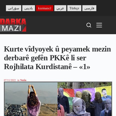
Skip
to
سۆرانی
بادینی
kurmancî
عربي
Türkçe
فارسی
content
Kurte vîdyoyek û peyamek mezin
derbarê gefên PKKê li ser
Rojhilata Kurdistanê – «1»
07/11/2022
in
Nerîn