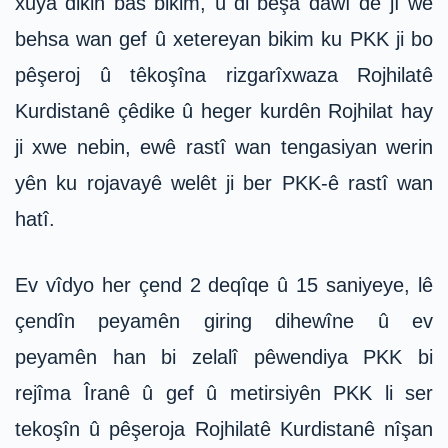
xuya dikin bas bikim, û di beşa dawî de jî wê
behsa wan gef û xetereyan bikim ku PKK ji bo
pêşeroj û têkoşîna rizgarîxwaza Rojhilatê
Kurdistanê çêdike û heger kurdên Rojhilat hay
ji xwe nebin, ewê rastî wan tengasiyan werin
yên ku rojavayê welêt ji ber PKK-ê rastî wan
hatî.
Ev vîdyo her çend 2 deqîqe û 15 saniyeye, lê
çendîn peyamên giring dihewîne û ev
peyamên han bi zelalî pêwendiya PKK bi
rejîma Îranê û gef û metirsiyên PKK li ser
tekoşîn û pêşeroja Rojhilatê Kurdistanê nîşan