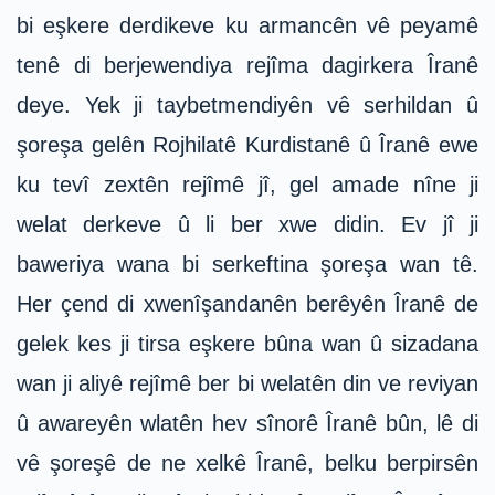
bi eşkere derdikeve ku armancên vê peyamê
tenê di berjewendiya rejîma dagirkera Îranê
deye. Yek ji taybetmendiyên vê serhildan û
şoreşa gelên Rojhilatê Kurdistanê û Îranê ewe
ku tevî zextên rejîmê jî, gel amade nîne ji
welat derkeve û li ber xwe didin. Ev jî ji
baweriya wana bi serkeftina şoreşa wan tê.
Her çend di xwenîşandanên berêyên Îranê de
gelek kes ji tirsa eşkere bûna wan û sizadana
wan ji aliyê rejîmê ber bi welatên din ve reviyan
û awareyên wlatên hev sînorê Îranê bûn, lê di
vê şoreşê de ne xelkê Îranê, belku berpirsên