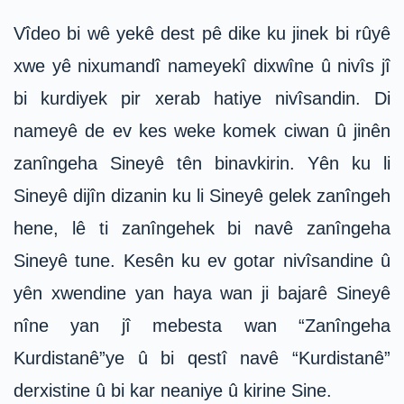
Vîdeo bi wê yekê dest pê dike ku jinek bi rûyê
xwe yê nixumandî nameyekî dixwîne û nivîs jî
bi kurdiyek pir xerab hatiye nivîsandin. Di
nameyê de ev kes weke komek ciwan û jinên
zanîngeha Sineyê tên binavkirin. Yên ku li
Sineyê dijîn dizanin ku li Sineyê gelek zanîngeh
hene, lê ti zanîngehek bi navê zanîngeha
Sineyê tune. Kesên ku ev gotar nivîsandine û
yên xwendine yan haya wan ji bajarê Sineyê
nîne yan jî mebesta wan “Zanîngeha
Kurdistanê”ye û bi qestî navê “Kurdistanê”
derxistine û bi kar neaniye û kirine Sine.