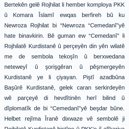
Bertekên gelê Rojhilat li hember komploya PKK
û Komara Îslamî ewqas berfireh bû ku
Newroza Rojhilat bi “Newroza “Cemedanî”yê
hate binavkirin. Bê guman ew “Cemedanî” li
Rojhilatê Kurdistanê û perçeyên din yên wilatê
me de sembola tekoşîn û berxwedana
neteweyî û şorişgêran û pêşmergeyên
Kurdistanê ye li çiyayan. Piştî azadbûna
Başûrê Kurdistanê, gelek caran serkirdeyên
wê parçeyê di hevdîtinên herî bilind û
dîplomatîk de bi “Cemedanî”yê beşdar bûne.
Helbet rejîma Îranê dixwaze vê sembolê ji