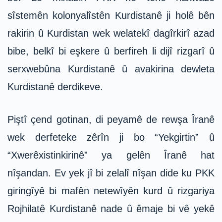
sîstemên kolonyalîstên Kurdistanê ji holê bên
rakirin û Kurdistan wek welatekî dagîrkirî azad
bibe, belkî bi eşkere û berfireh li dijî rizgarî û
serxwebûna Kurdistanê û avakirina dewleta
Kurdistanê derdikeve.
Piştî çend gotinan, di peyamê de rewşa Îranê
wek derfeteke zêrîn ji bo “Yekgirtin” û
“Xwerêxistinkirinê” ya gelên Îranê hat
nîşandan. Ev yek jî bi zelalî nîşan dide ku PKK
giringîyê bi mafên netewîyên kurd û rizgariya
Rojhilatê Kurdistanê nade û êmaje bi vê yekê