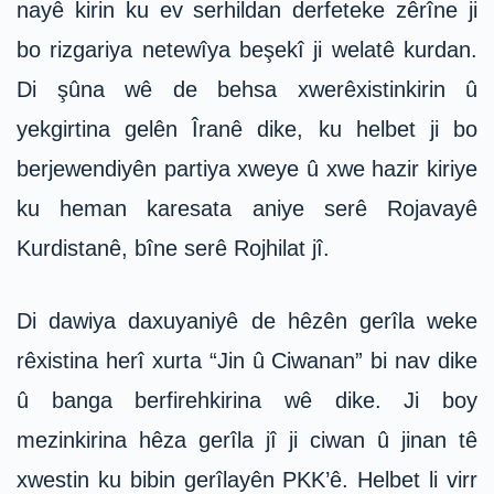
nayê kirin ku ev serhildan derfeteke zêrîne ji
bo rizgariya netewîya beşekî ji welatê kurdan.
Di şûna wê de behsa xwerêxistinkirin û
yekgirtina gelên Îranê dike, ku helbet ji bo
berjewendiyên partiya xweye û xwe hazir kiriye
ku heman karesata aniye serê Rojavayê
Kurdistanê, bîne serê Rojhilat jî.
Di dawiya daxuyaniyê de hêzên gerîla weke
rêxistina herî xurta “Jin û Ciwanan” bi nav dike
û banga berfirehkirina wê dike. Ji boy
mezinkirina hêza gerîla jî ji ciwan û jinan tê
xwestin ku bibin gerîlayên PKK’ê. Helbet li virr