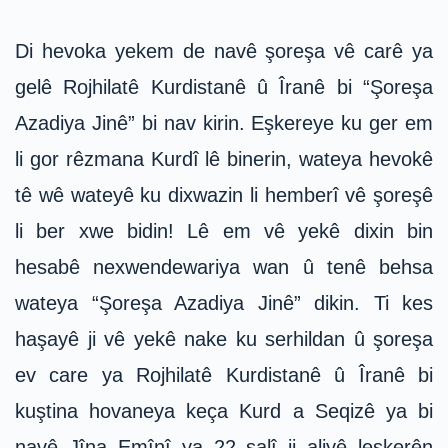
Di hevoka yekem de navê şoreşa vê carê ya
gelê Rojhilatê Kurdistanê û Îranê bi “Şoreşa
Azadiya Jinê” bi nav kirin. Eşkereye ku ger em
li gor rêzmana Kurdî lê binerin, wateya hevokê
tê wê wateyê ku dixwazin li hemberî vê şoreşê
li ber xwe bidin! Lê em vê yekê dixin bin
hesabê nexwendewariya wan û tenê behsa
wateya “Şoreşa Azadiya Jinê” dikin. Ti kes
haşayê ji vê yekê nake ku serhildan û şoreşa
ev care ya Rojhilatê Kurdistanê û Îranê bi
kuştina hovaneya keça Kurd a Seqizê ya bi
navê Jîna Emînî ya 22 salî ji aliyê leşkerên