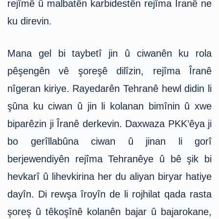
rejîmê û malbatên karbidestên rejîma Îranê ne
ku direvin.
Mana gel bi taybetî jin û ciwanên ku rola
pêşengên vê şoreşê dilîzin, rejîma Îranê
nîgeran kiriye. Rayedarên Tehranê hewl didin li
şûna ku ciwan û jin li kolanan bimînin û xwe
biparêzin ji Îranê derkevin. Daxwaza PKK’êya ji
bo gerîllabûna ciwan û jinan li gorî
berjewendiyên rejîma Tehranêye û bê şik bi
hevkarî û lihevkirina her du aliyan biryar hatiye
dayîn. Di rewşa îroyîn de li rojhilat qada rasta
şoreş û têkoşînê kolanên bajar û bajarokane,