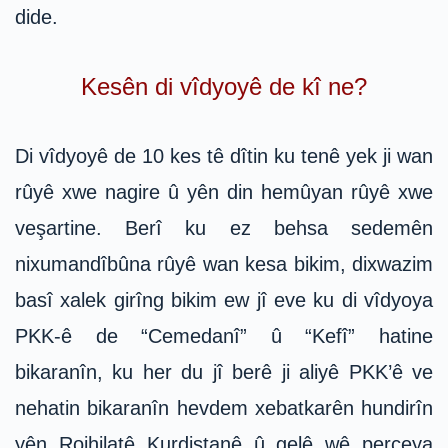
dide.
Kesên di vîdyoyê de kî ne?
Di vîdyoyê de 10 kes tê dîtin ku tenê yek ji wan
rûyê xwe nagire û yên din hemûyan rûyê xwe
veşartine. Berî ku ez behsa sedemên
nixumandîbûna rûyê wan kesa bikim, dixwazim
basî xalek girîng bikim ew jî eve ku di vîdyoya
PKK-ê de “Cemedanî” û “Kefî” hatine
bikaranîn, ku her du jî berê ji aliyê PKK’ê ve
nehatin bikaranîn hevdem xebatkarên hundirîn
yên Rojhilatê Kurdistanê û gelê wê perçeya