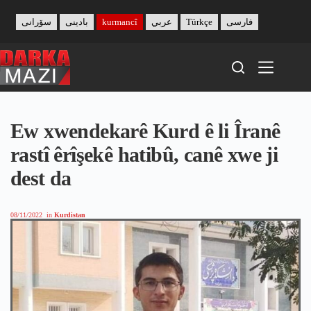
Skip
to
سۆرانی
بادینی
kurmancî
عربي
Türkçe
فارسی
content
Ew xwendekarê Kurd ê li Îranê
rastî êrîşekê hatibû, canê xwe ji
dest da
08/11/2022
in
Kurdistan