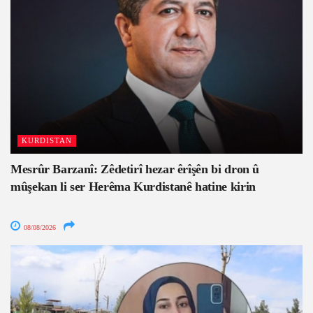
KURDISTAN
Mesrûr Barzanî: Zêdetirî hezar êrîşên bi dron û
mûşekan li ser Herêma Kurdistanê hatine kirin
08/08/2026