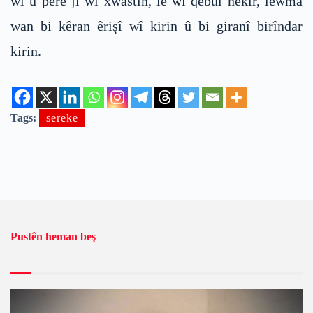
wî û pere ji wî xwastin, lê wî qebûl nekir, lewma
wan bi kêran êrişî wî kirin û bi giranî birîndar
kirin.
Tags:
sereke
Pustên heman beş