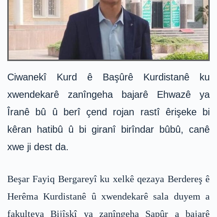
Ciwanekî Kurd ê Başûrê Kurdistanê ku
xwendekarê zanîngeha bajarê Ehwazê ya
Îranê bû û berî çend rojan rastî êrişeke bi
kêran hatibû û bi giranî birîndar bûbû, canê
xwe ji dest da.
Beşar Fayiq Bergareyî ku xelkê qezaya Berdereş ê
Herêma Kurdistanê û xwendekarê sala duyem a
fakulteya Bijîşkî ya zanîngeha Şapûr a bajarê