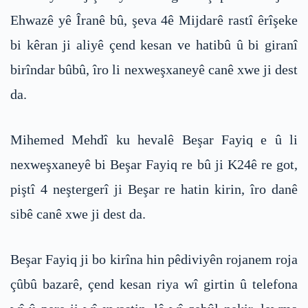
Ehwazê yê Îranê bû, şeva 4ê Mijdarê rastî êrîşeke
bi kêran ji aliyê çend kesan ve hatibû û bi giranî
birîndar bûbû, îro li nexweşxaneyê canê xwe ji dest
da.
Mihemed Mehdî ku hevalê Beşar Fayiq e û li
nexweşxaneyê bi Beşar Fayiq re bû ji K24ê re got,
piştî 4 neştergerî ji Beşar re hatin kirin, îro danê
sibê canê xwe ji dest da.
Beşar Fayiq ji bo kirîna hin pêdiviyên rojanem roja
çûbû bazarê, çend kesan riya wî girtin û telefona