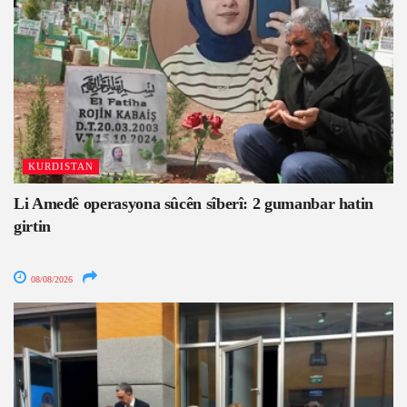
KURDISTAN
Li Amedê operasyona sûcên sîberî: 2 gumanbar hatin
girtin
08/08/2026