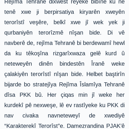
Rejîma Tehranê dixwest rêyekê bibîne ku ne
tenê xwe ji berpirsatiya kiryarên xweyên
terorîstî veşêre, belkî xwe jî wek yek ji
qurbaniyên terorîzmê nîşan bide. Di vê
navberê de, rejîma Tehranê bi berdewamî hewl
da ku têkoşîna rizgarîxwaza gelê kurd û
neteweyên dinên bindestên Îranê weke
çalakiyên terorîstî nîşan bide. Helbet baştirîn
bijarde bo stratejîya Rejîma Îslamîya Tehranê
dîsa PKK bû. Her çiqas min jî weke her
kurdekî pê nexweşe, lê ev rastîyeke ku PKK di
nav civaka navneteweyî de xwediyê
“Karakterekî Terorîst”e. Damezrandina PJAK’ê