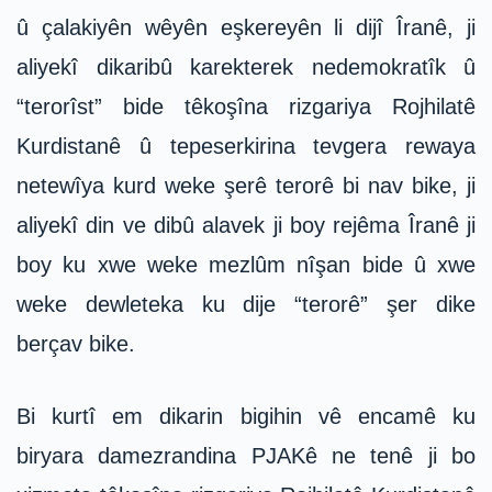
û çalakiyên wêyên eşkereyên li dijî Îranê, ji
aliyekî dikaribû karekterek nedemokratîk û
“terorîst” bide têkoşîna rizgariya Rojhilatê
Kurdistanê û tepeserkirina tevgera rewaya
netewîya kurd weke şerê terorê bi nav bike, ji
aliyekî din ve dibû alavek ji boy rejêma Îranê ji
boy ku xwe weke mezlûm nîşan bide û xwe
weke dewleteka ku dije “terorê” şer dike
berçav bike.
Bi kurtî em dikarin bigihin vê encamê ku
biryara damezrandina PJAKê ne tenê ji bo