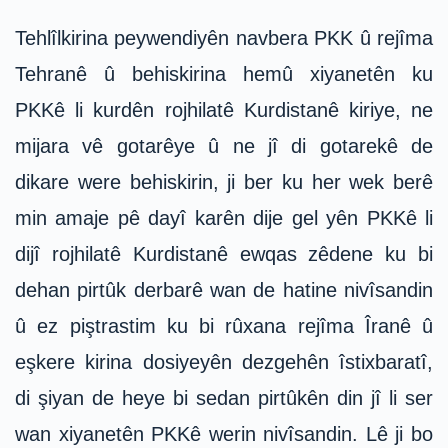
Tehlîlkirina peywendiyên navbera PKK û rejîma
Tehranê û behiskirina hemû xiyanetên ku
PKKê li kurdên rojhilatê Kurdistanê kiriye, ne
mijara vê gotarêye û ne jî di gotarekê de
dikare were behiskirin, ji ber ku her wek berê
min amaje pê dayî karên dije gel yên PKKê li
dijî rojhilatê Kurdistanê ewqas zêdene ku bi
dehan pirtûk derbarê wan de hatine nivîsandin
û ez piştrastim ku bi rûxana rejîma Îranê û
eşkere kirina dosiyeyên dezgehên îstixbaratî,
di şiyan de heye bi sedan pirtûkên din jî li ser
wan xiyanetên PKKê werin nivîsandin. Lê ji bo