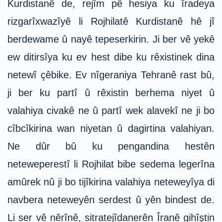
Kurdistanê de, rejîm pê hesiya ku îradeya
rizgarîxwazîyê li Rojhilatê Kurdistanê hê jî
berdewame û nayê tepeserkirin. Ji ber vê yekê
ew ditirsîya ku ev hest dibe ku rêxistinek dina
netewî çêbike. Ev nîgeraniya Tehranê rast bû,
ji ber ku partî û rêxistin berhema niyet û
valahiya civakê ne û partî wek alavekî ne ji bo
cîbcîkirina wan niyetan û dagirtina valahiyan.
Ne dûr bû ku pengandina hestên
neteweperestî li Rojhilat bibe sedema legerîna
amûrek nû ji bo tijîkirina valahiya neteweyîya di
navbera neteweyên serdest û yên bindest de.
Li ser vê nêrînê, sitratejîdanerên Îranê gihîştin