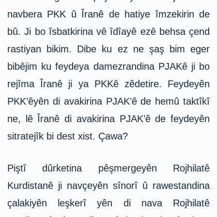
navbera PKK û Îranê de hatiye îmzekirin de
bû. Ji bo îsbatkirina vê îdîayê ezê behsa çend
rastiyan bikim. Dibe ku ez ne şaş bim eger
bibêjim ku feydeya damezrandina PJAKê ji bo
rejîma Îranê ji ya PKKê zêdetire. Feydeyên
PKK’êyên di avakirina PJAK’ê de hemû taktîkî
ne, lê Îranê di avakirina PJAK’ê de feydeyên
sitratejîk bi dest xist. Çawa?
Piştî dûrketina pêşmergeyên Rojhilatê
Kurdistanê ji navçeyên sînorî û rawestandina
çalakiyên leşkerî yên di nava Rojhilatê