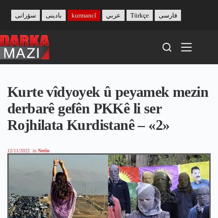
Skip
to
سۆرانی
بادینی
kurmancî
عربي
Türkçe
فارسی
content
Kurte vîdyoyek û peyamek mezin
derbarê gefên PKKê li ser
Rojhilata Kurdistanê – «2»
12/11/2022
in
Nerîn