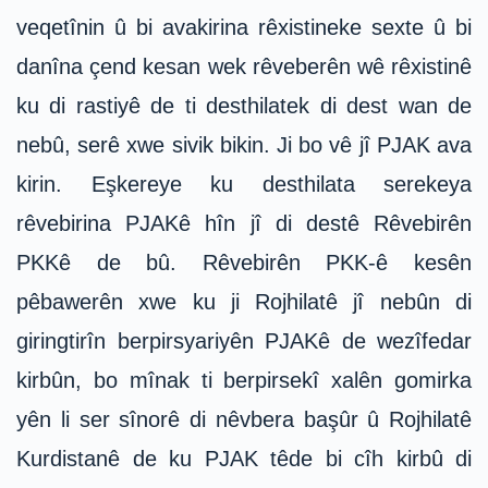
veqetînin û bi avakirina rêxistineke sexte û bi
danîna çend kesan wek rêveberên wê rêxistinê
ku di rastiyê de ti desthilatek di dest wan de
nebû, serê xwe sivik bikin. Ji bo vê jî PJAK ava
kirin. Eşkereye ku desthilata serekeya
rêvebirina PJAKê hîn jî di destê Rêvebirên
PKKê de bû. Rêvebirên PKK-ê kesên
pêbawerên xwe ku ji Rojhilatê jî nebûn di
giringtirîn berpirsyariyên PJAKê de wezîfedar
kirbûn, bo mînak ti berpirsekî xalên gomirka
yên li ser sînorê di nêvbera başûr û Rojhilatê
Kurdistanê de ku PJAK têde bi cîh kirbû di