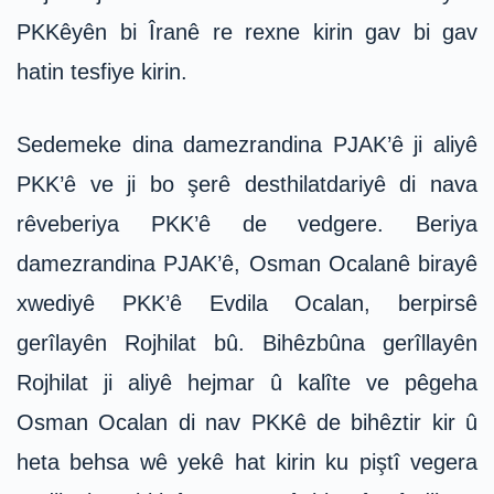
PKKêyên bi Îranê re rexne kirin gav bi gav
hatin tesfiye kirin.
Sedemeke dina damezrandina PJAK’ê ji aliyê
PKK’ê ve ji bo şerê desthilatdariyê di nava
rêveberiya PKK’ê de vedgere. Beriya
damezrandina PJAK’ê, Osman Ocalanê birayê
xwediyê PKK’ê Evdila Ocalan, berpirsê
gerîlayên Rojhilat bû. Bihêzbûna gerîllayên
Rojhilat ji aliyê hejmar û kalîte ve pêgeha
Osman Ocalan di nav PKKê de bihêztir kir û
heta behsa wê yekê hat kirin ku piştî vegera