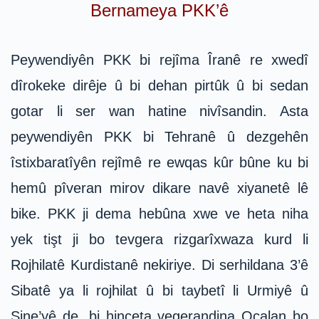
Bernameya PKK’ê
Peywendiyên PKK bi rejîma Îranê re xwedî
dîrokeke dirêje û bi dehan pirtûk û bi sedan
gotar li ser wan hatine nivîsandin. Asta
peywendiyên PKK bi Tehranê û dezgehên
îstixbaratîyên rejîmê re ewqas kûr bûne ku bi
hemû pîveran mirov dikare navê xiyanetê lê
bike. PKK ji dema hebûna xwe ve heta niha
yek tişt ji bo tevgera rizgarîxwaza kurd li
Rojhilatê Kurdistanê nekiriye. Di serhildana 3’ê
Sibatê ya li rojhilat û bi taybetî li Urmiyê û
Sine’yê de, bi hinceta vegerandina Ocalan bo