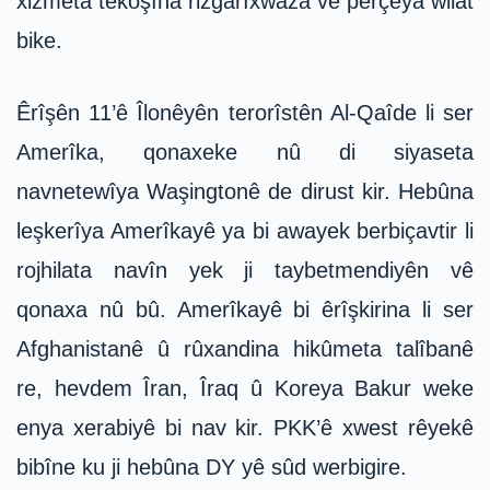
xizmeta têkoşîna rizgarîxwaza vê perçeya wilat
bike.
Êrîşên 11’ê Îlonêyên terorîstên Al-Qaîde li ser
Amerîka, qonaxeke nû di siyaseta
navnetewîya Waşingtonê de dirust kir. Hebûna
leşkerîya Amerîkayê ya bi awayek berbiçavtir li
rojhilata navîn yek ji taybetmendiyên vê
qonaxa nû bû. Amerîkayê bi êrîşkirina li ser
Afghanistanê û rûxandina hikûmeta talîbanê
re, hevdem Îran, Îraq û Koreya Bakur weke
enya xerabiyê bi nav kir. PKK’ê xwest rêyekê
bibîne ku ji hebûna DY yê sûd werbigire.