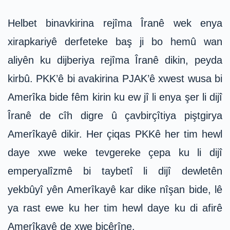
Helbet binavkirina rejîma Îranê wek enya
xirapkariyê derfeteke baş ji bo hemû wan
aliyên ku dijberiya rejîma Îranê dikin, peyda
kirbû. PKK’ê bi avakirina PJAK’ê xwest wusa bi
Amerîka bide fêm kirin ku ew jî li enya şer li dijî
Îranê de cîh digre û çavbirçîtiya piştgirya
Amerîkayê dikir. Her çiqas PKKê her tim hewl
daye xwe weke tevgereke çepa ku li dijî
emperyalîzmê bi taybetî li dijî dewletên
yekbûyî yên Amerîkayê kar dike nîşan bide, lê
ya rast ewe ku her tim hewl daye ku di afirê
Amerîkayê de xwe biçêrîne.