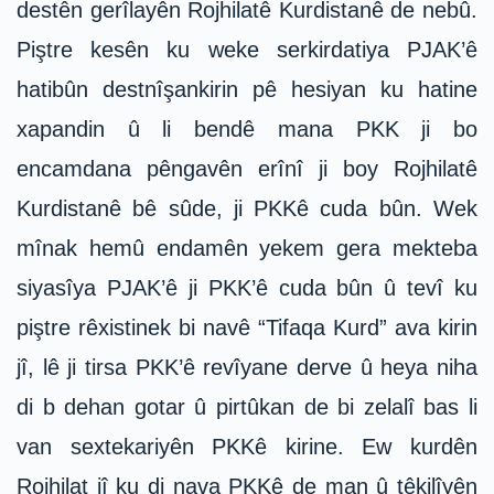
destên gerîlayên Rojhilatê Kurdistanê de nebû.
Piştre kesên ku weke serkirdatiya PJAK’ê
hatibûn destnîşankirin pê hesiyan ku hatine
xapandin û li bendê mana PKK ji bo
encamdana pêngavên erînî ji boy Rojhilatê
Kurdistanê bê sûde, ji PKKê cuda bûn. Wek
mînak hemû endamên yekem gera mekteba
siyasîya PJAK’ê ji PKK’ê cuda bûn û tevî ku
piştre rêxistinek bi navê “Tifaqa Kurd” ava kirin
jî, lê ji tirsa PKK’ê revîyane derve û heya niha
di b dehan gotar û pirtûkan de bi zelalî bas li
van sextekariyên PKKê kirine. Ew kurdên
Rojhilat jî ku di nava PKKê de man û têkilîyên