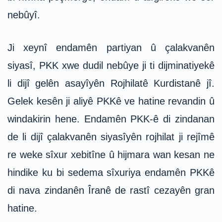
nebûyî.
Ji xeynî endamên partiyan û çalakvanên
siyasî, PKK xwe dudil nebûye ji ti dijminatiyekê
li dijî gelên asayîyên Rojhilatê Kurdistanê jî.
Gelek kesên ji aliyê PKKê ve hatine revandin û
windakirin hene. Endamên PKK-ê di zindanan
de li dijî çalakvanên siyasîyên rojhilat ji rejîmê
re weke sîxur xebitîne û hijmara wan kesan ne
hindike ku bi sedema sîxuriya endamên PKKê
di nava zindanên Îranê de rastî cezayên gran
hatine.