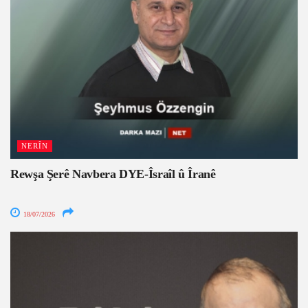
NERÎN
Rewşa Şerê Navbera DYE-Îsraîl û Îranê
18/07/2026