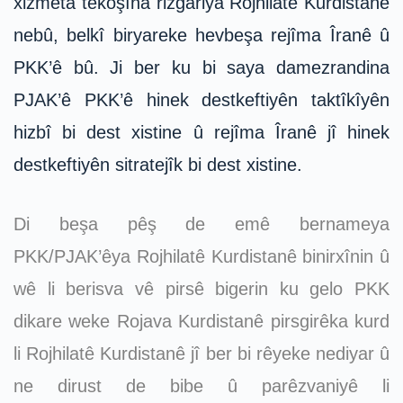
xizmeta têkoşîna rizgariya Rojhilatê Kurdistanê
nebû, belkî biryareke hevbeşa rejîma Îranê û
PKK’ê bû. Ji ber ku bi saya damezrandina
PJAK’ê PKK’ê hinek destkeftiyên taktîkîyên
hizbî bi dest xistine û rejîma Îranê jî hinek
destkeftiyên sitratejîk bi dest xistine.
Di beşa pêş de emê bernameya
PKK/PJAK’êya Rojhilatê Kurdistanê binirxînin û
wê li berisva vê pirsê bigerin ku gelo PKK
dikare weke Rojava Kurdistanê pirsgirêka kurd
li Rojhilatê Kurdistanê jî ber bi rêyeke nediyar û
ne dirust de bibe û parêzvaniyê li