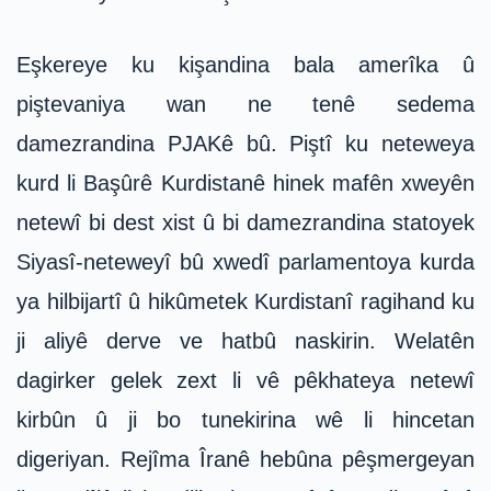
Eşkereye ku kişandina bala amerîka û
piştevaniya wan ne tenê sedema
damezrandina PJAKê bû. Piştî ku neteweya
kurd li Başûrê Kurdistanê hinek mafên xweyên
netewî bi dest xist û bi damezrandina statoyek
Siyasî-neteweyî bû xwedî parlamentoya kurda
ya hilbijartî û hikûmetek Kurdistanî ragihand ku
ji aliyê derve ve hatbû naskirin. Welatên
dagirker gelek zext li vê pêkhateya netewî
kirbûn û ji bo tunekirina wê li hincetan
digeriyan. Rejîma Îranê hebûna pêşmergeyan