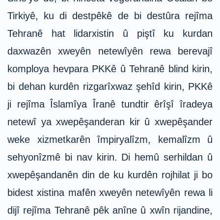
Tirkiyê, ku di destpêkê de bi destûra rejîma
Tehranê hat lidarxistin û piştî ku kurdan
daxwazên xweyên netewîyên rewa berevajî
komploya hevpara PKKê û Tehranê blind kirin,
bi dehan kurdên rizgarîxwaz şehîd kirin, PKKê
ji rejîma Îslamîya Îranê tundtir êrîşî îradeya
netewî ya xwepêşanderan kir û xwepêşander
weke xizmetkarên împiryalîzm, kemalîzm û
sehyonîzmê bi nav kirin. Di hemû serhildan û
xwepêşandanên din de ku kurdên rojhilat ji bo
bidest xistina mafên xweyên netewîyên rewa li
dijî rejîma Tehranê pêk anîne û xwîn rijandine,