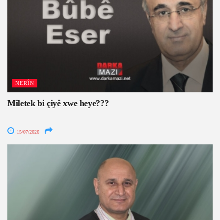
NERÎN
Miletek bi çiyê xwe heye???
15/07/2026