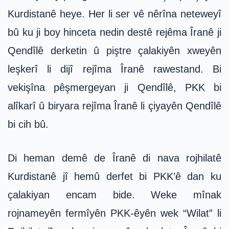
Kurdistanê heye. Her li ser vê nêrîna neteweyî
bû ku ji boy hinceta nedin destê rejêma Îranê ji
Qendîlê derketin û piştre çalakiyên xweyên
leşkerî li dijî rejîma Îranê rawestand. Bi
vekişîna pêşmergeyan ji Qendîlê, PKK bi
alîkarî û biryara rejîma Îranê li çiyayên Qendîlê
bi cih bû.
Di heman demê de Îranê di nava rojhilatê
Kurdistanê jî hemû derfet bi PKK’ê dan ku
çalakiyan encam bide. Weke mînak
rojnameyên fermîyên PKK-êyên wek “Wilat” li