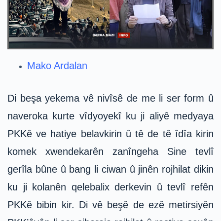
Mako Ardalan
Di beşa yekema vê nivîsê de me li ser form û
naveroka kurte vîdyoyekî ku ji aliyê medyaya
PKKê ve hatiye belavkirin û tê de tê îdîa kirin
komek xwendekarên zanîngeha Sine tevlî
gerîla bûne û bang li ciwan û jinên rojhilat dikin
ku ji kolanên qelebalix derkevin û tevlî refên
PKKê bibin kir. Di vê beşê de ezê metirsiyên