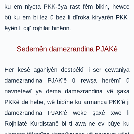
ku em niyeta PKK-êya rast fêm bikin, hewce
bû ku em bi lez û bez li dîroka kiryarên PKK-
êyên li dijî rojhilat binêrin.
Sedemên damezrandina PJAKê
Her kesê agahiyên destpêkî li ser çewaniya
damezrandina PJAK’ê û rewşa herêmî û
navnetewî ya dema damezrandina vê şaxa
PKKê de hebe, wê bibîne ku armanca PKK’ê ji
damezrandina PJAK’ê weke şaxê xwe li
Rojhilatê Kurdistanê bi ti awa ne ev bûye ku