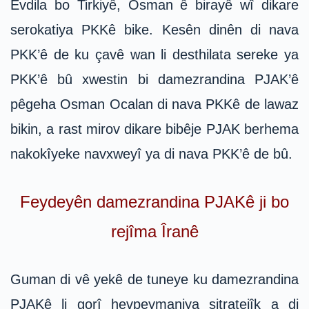
Evdila bo Tirkiyê, Osman ê birayê wî dikare
serokatiya PKKê bike. Kesên dinên di nava
PKK’ê de ku çavê wan li desthilata sereke ya
PKK’ê bû xwestin bi damezrandina PJAK’ê
pêgeha Osman Ocalan di nava PKKê de lawaz
bikin, a rast mirov dikare bibêje PJAK berhema
nakokîyeke navxweyî ya di nava PKK’ê de bû.
Feydeyên damezrandina PJAKê ji bo
rejîma Îranê
Guman di vê yekê de tuneye ku damezrandina
PJAKê li gorî hevpeymaniya sitratejîk a di