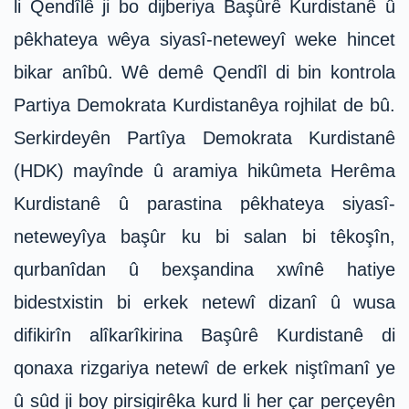
li Qendîlê ji bo dijberiya Başûrê Kurdistanê û
pêkhateya wêya siyasî-neteweyî weke hincet
bikar anîbû. Wê demê Qendîl di bin kontrola
Partiya Demokrata Kurdistanêya rojhilat de bû.
Serkirdeyên Partîya Demokrata Kurdistanê
(HDK) mayînde û aramiya hikûmeta Herêma
Kurdistanê û parastina pêkhateya siyasî-
neteweyîya başûr ku bi salan bi têkoşîn,
qurbanîdan û bexşandina xwînê hatiye
bidestxistin bi erkek netewî dizanî û wusa
difikirîn alîkarîkirina Başûrê Kurdistanê di
qonaxa rizgariya netewî de erkek niştîmanî ye
û sûd ji boy pirsigirêka kurd li her çar perçeyên