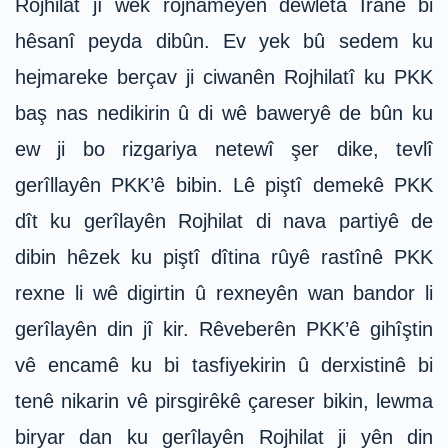
Rojhilat jî wek rojnameyên dewleta Îranê bi
hêsanî peyda dibûn. Ev yek bû sedem ku
hejmareke berçav ji ciwanên Rojhilatî ku PKK
baş nas nedikirin û di wê baweryê de bûn ku
ew ji bo rizgariya netewî şer dike, tevlî
gerîllayên PKK’ê bibin. Lê piştî demekê PKK
dît ku gerîlayên Rojhilat di nava partiyê de
dibin hêzek ku piştî dîtina rûyê rastînê PKK
rexne li wê digirtin û rexneyên wan bandor li
gerîlayên din jî kir. Rêveberên PKK’ê gihîştin
vê encamê ku bi tasfiyekirin û derxistinê bi
tenê nikarin vê pirsgirêkê çareser bikin, lewma
biryar dan ku gerîlayên Rojhilat ji yên din