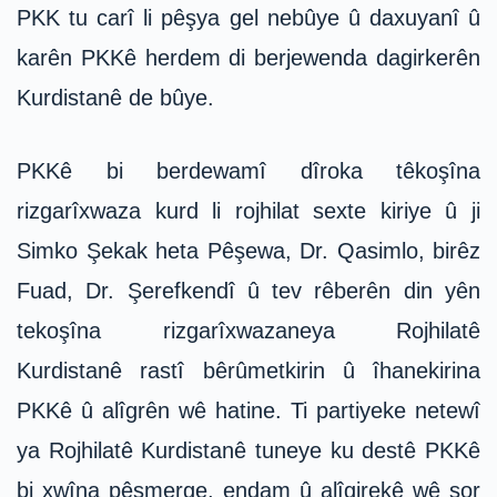
PKK tu carî li pêşya gel nebûye û daxuyanî û
karên PKKê herdem di berjewenda dagirkerên
Kurdistanê de bûye.
PKKê bi berdewamî dîroka têkoşîna
rizgarîxwaza kurd li rojhilat sexte kiriye û ji
Simko Şekak heta Pêşewa, Dr. Qasimlo, birêz
Fuad, Dr. Şerefkendî û tev rêberên din yên
tekoşîna rizgarîxwazaneya Rojhilatê
Kurdistanê rastî bêrûmetkirin û îhanekirina
PKKê û alîgrên wê hatine. Ti partiyeke netewî
ya Rojhilatê Kurdistanê tuneye ku destê PKKê
bi xwîna pêşmerge, endam û alîgirekê wê sor