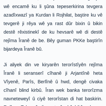
wê encamê ku li şûna tepeserkirina tevgera
azadîxwazî ya Kurdan li Rojhilat, baştire ku vê
tevgerê ji rêya wê ya rast dûr bixin û bikin
destê rêxistinekî de ku hevsarê wê di destê
rejîma Îranê de be. Bêy guman PKKe baştirîn
bijardeya Îranê bû.
Ji aliyek din ve kiryarên terorîstîyên rejîma
Îranê li seranserî cîhanê ji Arjantînê heta
Vîyenê, Parîs, Berlînê û hwd, dengê civaka
cîhanî blind kirbû. Îran wek banka terorîzma
navneteweyî û ciyê terorîstan di hat baskirin.