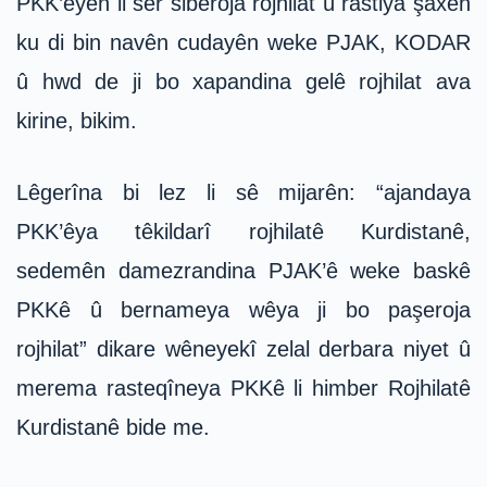
PKK’êyên li ser siberoja rojhilat û rastiya şaxên
ku di bin navên cudayên weke PJAK, KODAR
û hwd de ji bo xapandina gelê rojhilat ava
kirine, bikim.
Lêgerîna bi lez li sê mijarên: “ajandaya
PKK’êya têkildarî rojhilatê Kurdistanê,
sedemên damezrandina PJAK’ê weke baskê
PKKê û bernameya wêya ji bo paşeroja
rojhilat” dikare wêneyekî zelal derbara niyet û
merema rasteqîneya PKKê li himber Rojhilatê
Kurdistanê bide me.