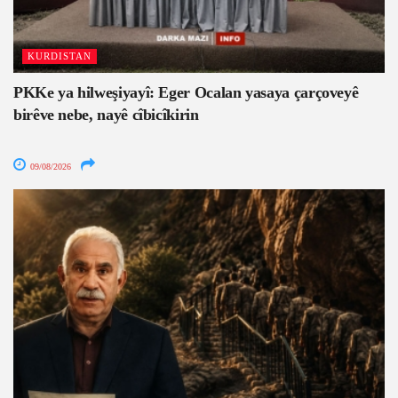
KURDISTAN
PKKe ya hilweşiyayî: Eger Ocalan yasaya çarçoveyê
birêve nebe, nayê cîbicîkirin
09/08/2026