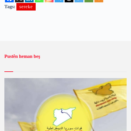
Tags:
sereke
Pustên heman beş