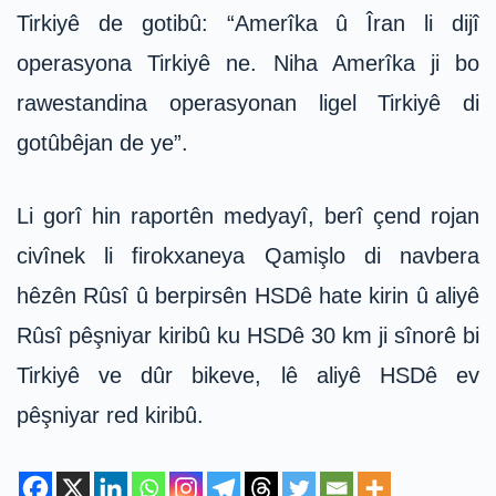
Tirkiyê de gotibû: “Amerîka û Îran li dijî
operasyona Tirkiyê ne. Niha Amerîka ji bo
rawestandina operasyonan ligel Tirkiyê di
gotûbêjan de ye”.
Li gorî hin raportên medyayî, berî çend rojan
civînek li firokxaneya Qamişlo di navbera
hêzên Rûsî û berpirsên HSDê hate kirin û aliyê
Rûsî pêşniyar kiribû ku HSDê 30 km ji sînorê bi
Tirkiyê ve dûr bikeve, lê aliyê HSDê ev
pêşniyar red kiribû.