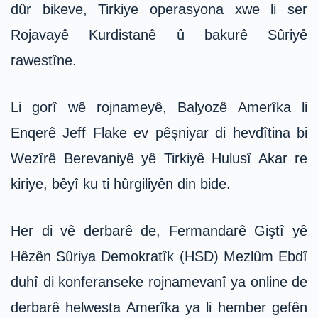
dûr bikeve, Tirkiye operasyona xwe li ser
Rojavayê Kurdistanê û bakurê Sûriyê
rawestîne.
Li gorî wê rojnameyê, Balyozê Amerîka li
Enqerê Jeff Flake ev pêşniyar di hevdîtina bi
Wezîrê Berevaniyê yê Tirkiyê Hulusî Akar re
kiriye, bêyî ku ti hûrgiliyên din bide.
Her di vê derbarê de, Fermandarê Giştî yê
Hêzên Sûriya Demokratîk (HSD) Mezlûm Ebdî
duhî di konferanseke rojnamevanî ya online de
derbarê helwesta Amerîka ya li hember gefên