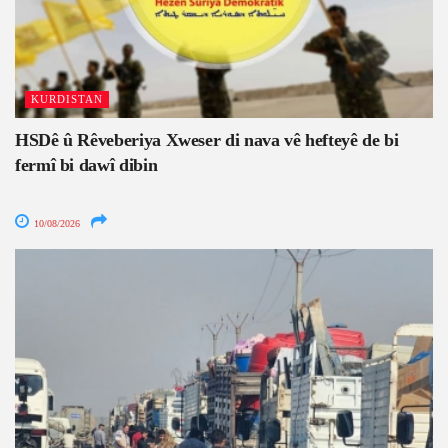
KURDISTAN
HSDê û Rêveberiya Xweser di nava vê hefteyê de bi
fermî bi dawî dibin
10/08/2026