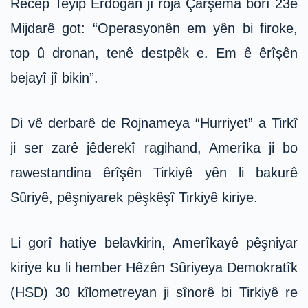
Recep Teyip Erdogan jî roja Çarşema borî 23ê
Mijdarê got: “Operasyonên em yên bi firoke,
top û dronan, tenê destpêk e. Em ê êrîşên
bejayî jî bikin”.
Di vê derbarê de Rojnameya “Hurriyet” a Tirkî
ji ser zarê jêderekî ragihand, Amerîka ji bo
rawestandina êrîşên Tirkiyê yên li bakurê
Sûriyê, pêşniyarek pêşkêşî Tirkiyê kiriye.
Li gorî hatiye belavkirin, Amerîkayê pêşniyar
kiriye ku li hember Hêzên Sûriyeya Demokratîk
(HSD) 30 kîlometreyan ji sînorê bi Tirkiyê re