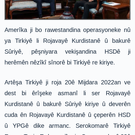
Amerîka ji bo rawestandina operasyoneke nû
ya Tirkiyê li Rojavayê Kurdistanê û bakurê
Sûriyê, pêşniyara vekişandina HSDê ji
herêmên nêzîkî sînorê bi Tirkiyê re kiriye.
Artêşa Tirkiyê ji roja 20ê Mijdara 2022an ve
dest bi êrîşeke asmanî li ser Rojavayê
Kurdistanê û bakurê Sûriyê kiriye û deverên
cuda ên Rojavayê Kurdistanê û çeperên HSD
û YPGê dike armanc. Serokomarê Tirkiyê