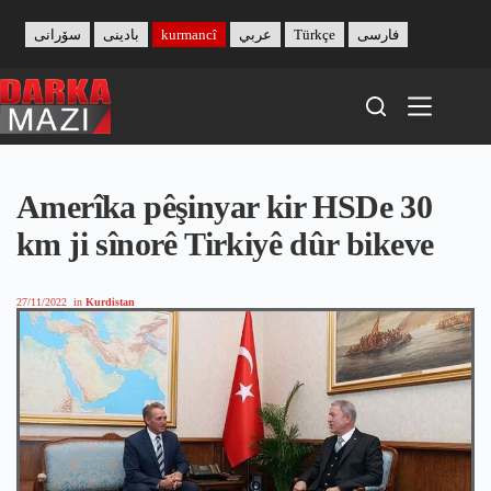
Skip
to
سۆرانی
بادینی
kurmancî
عربي
Türkçe
فارسی
content
Amerîka pêşinyar kir HSDe 30
km ji sînorê Tirkiyê dûr bikeve
27/11/2022
in
Kurdistan