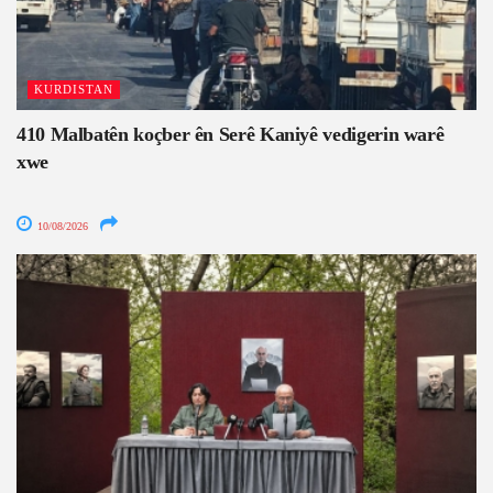
KURDISTAN
410 Malbatên koçber ên Serê Kaniyê vedigerin warê
xwe
10/08/2026