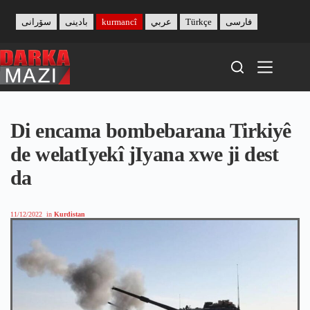
Skip
to
سۆرانی
بادینی
kurmancî
عربي
Türkçe
فارسی
content
Di encama bombebarana Tirkiyê
de welatIyekî jIyana xwe ji dest
da
11/12/2022
in
Kurdistan