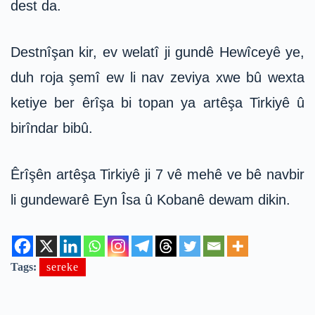
dest da.
Destnîşan kir, ev welatî ji gundê Hewîceyê ye,
duh roja şemî ew li nav zeviya xwe bû wexta
ketiye ber êrîşa bi topan ya artêşa Tirkiyê û
birîndar bibû.
Êrîşên artêşa Tirkiyê ji 7 vê mehê ve bê navbir
li gundewarê Eyn Îsa û Kobanê dewam dikin.
Tags:
sereke