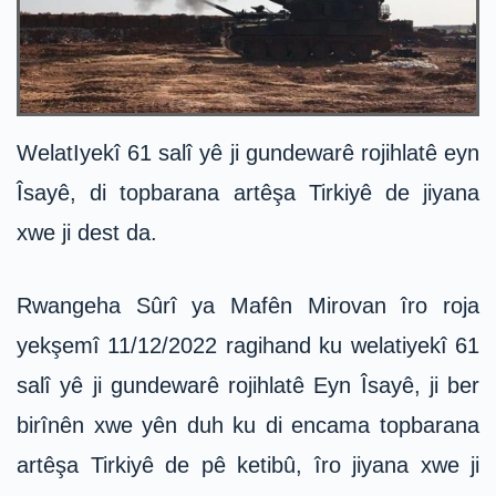
WelatIyekî 61 salî yê ji gundewarê rojihlatê eyn
Îsayê, di topbarana artêşa Tirkiyê de jiyana
xwe ji dest da.
Rwangeha Sûrî ya Mafên Mirovan îro roja
yekşemî 11/12/2022 ragihand ku welatiyekî 61
salî yê ji gundewarê rojihlatê Eyn Îsayê, ji ber
birînên xwe yên duh ku di encama topbarana
artêşa Tirkiyê de pê ketibû, îro jiyana xwe ji