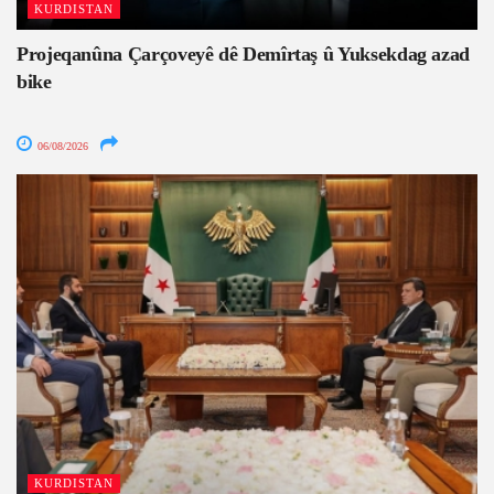
KURDISTAN
Projeqanûna Çarçoveyê dê Demîrtaş û Yuksekdag azad
bike
06/08/2026
KURDISTAN