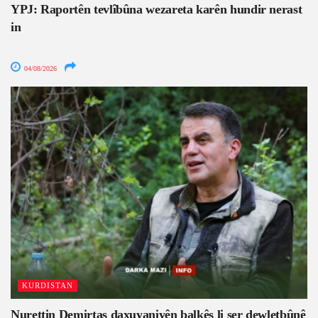
YPJ: Raportên tevlîbûna wezareta karên hundir nerast
in
04/08/2026
KURDISTAN
Nurettin Demirtaş daxuyaniyên balkêş li ser dewletbûnê