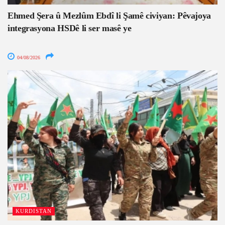
Ehmed Şera û Mezlûm Ebdî li Şamê civiyan: Pêvajoya
integrasyona HSDê li ser masê ye
04/08/2026
KURDISTAN