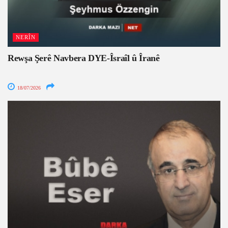
NERÎN
Rewşa Şerê Navbera DYE-Îsraîl û Îranê
18/07/2026