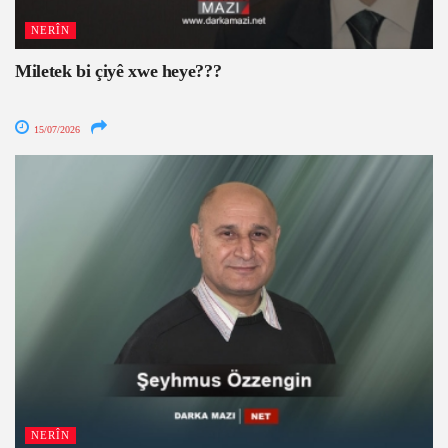
NERÎN
Miletek bi çiyê xwe heye???
15/07/2026
NERÎN