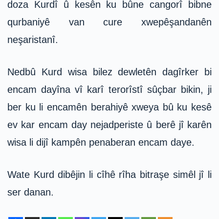
doza Kurdî û kesên ku bûne cangorî bibne
qurbaniyê van cure xwepêşandanên
neşaristanî.
Nedbû Kurd wisa bilez dewletên dagîrker bi
encam dayîna vî karî terorîstî sûçbar bikin, ji
ber ku li encamên berahiyê xweya bû ku kesê
ev kar encam day nejadperiste û berê jî karên
wisa li dijî kampên penaberan encam daye.
Wate Kurd dibêjin li cîhê rîha bitraşe simêl jî li
ser danan.