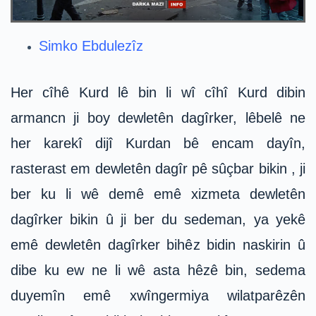
Simko Ebdulezîz
Her cîhê Kurd lê bin li wî cîhî Kurd dibin
armancn ji boy dewletên dagîrker, lêbelê ne
her karekî dijî Kurdan bê encam dayîn,
rasterast em dewletên dagîr pê sûçbar bikin , ji
ber ku li wê demê emê xizmeta dewletên
dagîrker bikin û ji ber du sedeman, ya yekê
emê dewletên dagîrker bihêz bidin naskirin û
dibe ku ew ne li wê asta hêzê bin, sedema
duyemîn emê xwîngermiya wilatparêzên