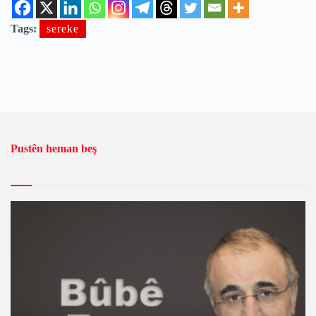
Tags:
sereke
Pustên heman beş