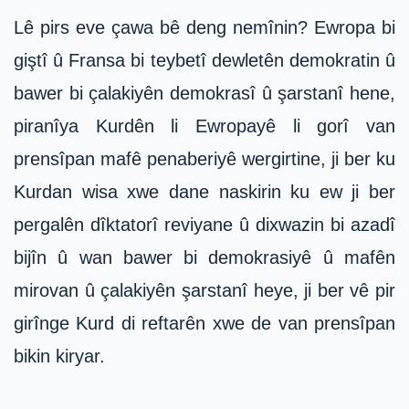
Lê pirs eve çawa bê deng nemînin? Ewropa bi
giştî û Fransa bi teybetî dewletên demokratin û
bawer bi çalakiyên demokrasî û şarstanî hene,
piranîya Kurdên li Ewropayê li gorî van
prensîpan mafê penaberiyê wergirtine, ji ber ku
Kurdan wisa xwe dane naskirin ku ew ji ber
pergalên dîktatorî reviyane û dixwazin bi azadî
bijîn û wan bawer bi demokrasiyê û mafên
mirovan û çalakiyên şarstanî heye, ji ber vê pir
girînge Kurd di reftarên xwe de van prensîpan
bikin kiryar.