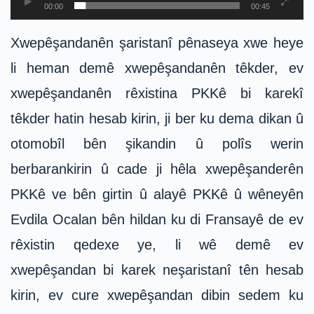
00:00
00:45
Xwepêşandanên şaristanî pênaseya xwe heye
li heman demê xwepêşandanên têkder, ev
xwepêşandanên rêxistina PKKê bi karekî
têkder hatin hesab kirin, ji ber ku dema dikan û
otomobîl bên şikandin û polîs werin
berbarankirin û cade ji hêla xwepêşanderên
PKKê ve bên girtin û alayê PKKê û wêneyên
Evdila Ocalan bên hildan ku di Fransayê de ev
rêxistin qedexe ye, li wê demê ev
xwepêşandan bi karek neşaristanî tên hesab
kirin, ev cure xwepêşandan dibin sedem ku