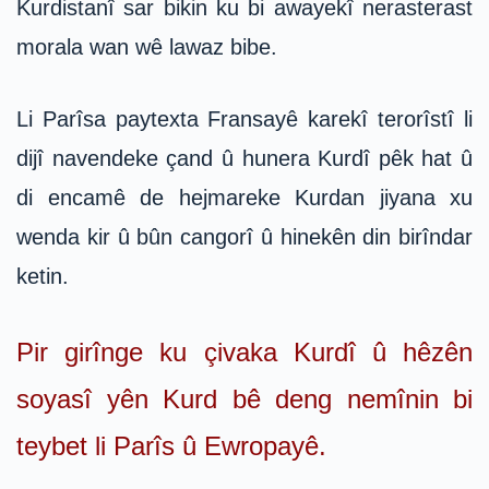
Kurdistanî sar bikin ku bi awayekî nerasterast
morala wan wê lawaz bibe.
Li Parîsa paytexta Fransayê karekî terorîstî li
dijî navendeke çand û hunera Kurdî pêk hat û
di encamê de hejmareke Kurdan jiyana xu
wenda kir û bûn cangorî û hinekên din birîndar
ketin.
Pir girînge ku çivaka Kurdî û hêzên
soyasî yên Kurd bê deng nemînin bi
teybet li Parîs û Ewropayê.