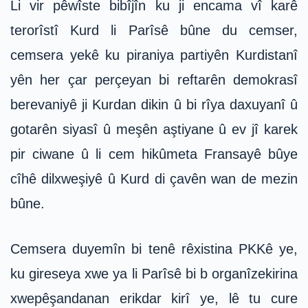
Li vir pêwîste bibîjîn ku ji encama vî karê
terorîstî Kurd li Parîsê bûne du cemser,
cemsera yekê ku piraniya partiyên Kurdistanî
yên her çar perçeyan bi reftarên demokrasî
berevaniyê ji Kurdan dikin û bi rîya daxuyanî û
gotarên siyasî û meşên aştiyane û ev jî karek
pir ciwane û li cem hikûmeta Fransayê bûye
cîhê dilxweşiyê û Kurd di çavên wan de mezin
bûne.
Cemsera duyemîn bi tenê rêxistina PKKê ye,
ku gireseya xwe ya li Parîsê bi b organîzekirina
xwepêşandanan erikdar kirî ye, lê tu cure