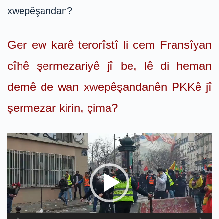
xwepêşandan?
Ger ew karê terorîstî li cem Fransîyan
cîhê şermezariyê jî be, lê di heman
demê de wan xwepêşandanên PKKê jî
şermezar kirin, çima?
Video
Player