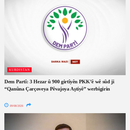
KURDISTAN
Dem Partî: 3 Hezar û 900 girtîyên PKK’ê wê sûd ji
“Qanûna Çarçoveya Pêvajoya Aştiyê” werbigirin
09/08/2026