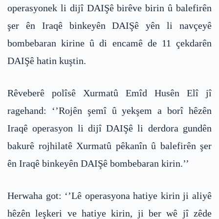
operasyonek li dijî DAIŞê birêve birin û balefirên
şer ên Iraqê binkeyên DAIŞê yên li navçeyê
bombebaran kirine û di encamê de 11 çekdarên
DAIŞê hatin kuştin.
Rêveberê polîsê Xurmatû Emîd Husên Elî jî
ragehand: ‘’Rojên şemî û yekşem a borî hêzên
Iraqê operasyon li dijî DAIŞê li derdora gundên
bakurê rojhilatê Xurmatû pêkanîn û balefirên şer
ên Iraqê binkeyên DAIŞê bombebaran kirin.’’
Herwaha got: ‘’Lê operasyona hatiye kirin ji aliyê
hêzên leşkeri ve hatiye kirin, ji ber wê jî zêde