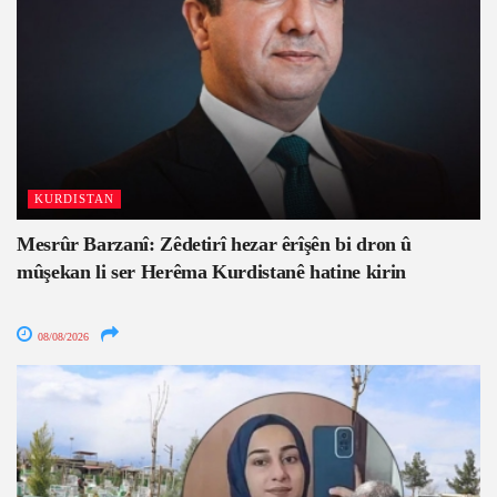
KURDISTAN
Mesrûr Barzanî: Zêdetirî hezar êrîşên bi dron û
mûşekan li ser Herêma Kurdistanê hatine kirin
08/08/2026