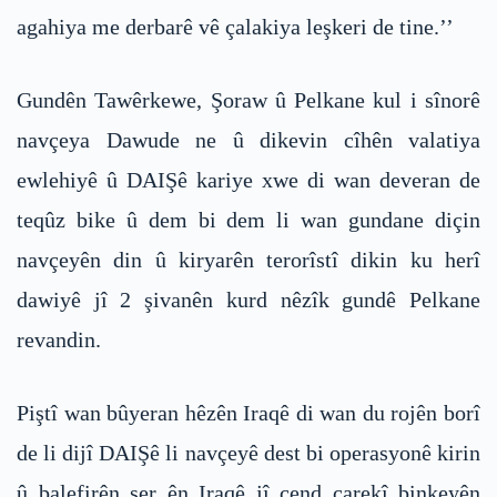
agahiya me derbarê vê çalakiya leşkeri de tine.’’
Gundên Tawêrkewe, Şoraw û Pelkane kul i sînorê
navçeya Dawude ne û dikevin cîhên valatiya
ewlehiyê û DAIŞê kariye xwe di wan deveran de
teqûz bike û dem bi dem li wan gundane diçin
navçeyên din û kiryarên terorîstî dikin ku herî
dawiyê jî 2 şivanên kurd nêzîk gundê Pelkane
revandin.
Piştî wan bûyeran hêzên Iraqê di wan du rojên borî
de li dijî DAIŞê li navçeyê dest bi operasyonê kirin
û balefirên şer ên Iraqê jî çend carekî binkeyên