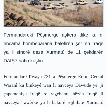
Fermandarekî Pêşmerge aşkera dike ku di
encama bombebarana balefirên şer ên Iraqê
ya li sînorê qeza Xurmatû de 11 çekdarên
DAIŞê hatin kuştin.
Fermandarê lîwaya 731 a Pêşmerge Emîd Cemal
Waranî ku binkeyê wan li navçeya Dawude ye, ji
çapemeniya Iraqê re ragehand, hêzên Iraqê li
navçeya Tawêrke ya li bakurê rojhilatê Xurmatû