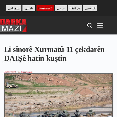
Skip
to
سۆرانی
بادینی
kurmancî
عربي
Türkçe
فارسی
content
Li sînorê Xurmatû 11 çekdarên
DAIŞê hatin kuştin
23/01/2023
in
Kurdistan