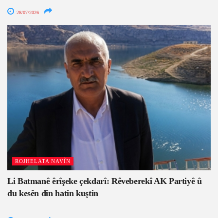
28/07/2026
ROJHELATA NAVÎN
Li Batmanê êrîşeke çekdarî: Rêveberekî AK Partiyê û
du kesên din hatin kuştin