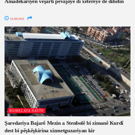
Amadekariyên veşartî pêvajoyê di xetereyê de dihêlin
01/08/2026
ROJHELATA NAVÎN
Şaredariya Bajarê Mezin a Stenbolê bi zimanê Kurdî
dest bi pêşkêşkirina xizmetguzariyan kir