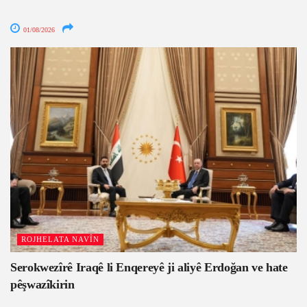
01/08/2026
ROJHELATA NAVÎN
Serokwezîrê Iraqê li Enqereyê ji aliyê Erdoğan ve hate
pêşwazîkirin