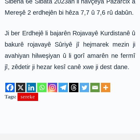
Sibeha 6ê Sibata 2023an li navçeya Pazarcix a
Mereşê 2 erdhejên bi hêza 7,7 û 7,6 rû dabûn.
Ji ber Erdhejê li bajarên Rojavayê Kurdistanê û
bakurê rojavayê Sûriyê jî hejmarek mezin ji
avahiyan hilweşiyan û li gorî amarên ne fermî
jî, zêdetir ji hezar kesî canê xwe ji dest dane.
Tags:
sereke