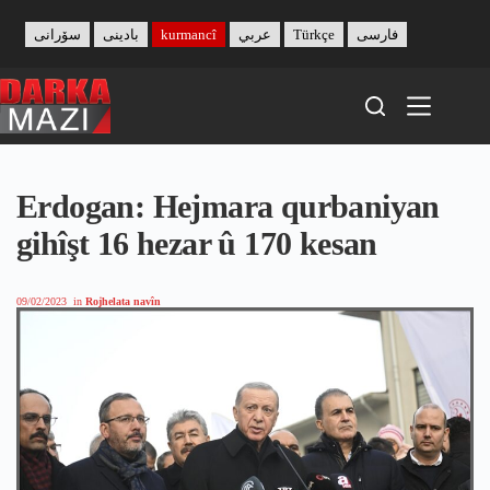
Skip
to
سۆرانی
بادینی
kurmancî
عربي
Türkçe
فارسی
content
Erdogan: Hejmara qurbaniyan
gihîşt 16 hezar û 170 kesan
09/02/2023
in
Rojhelata navîn